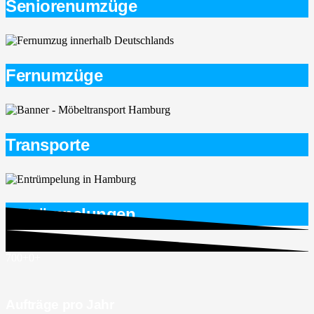
Seniorenumzüge
Fernumzüge
Transporte
Entrümpelungen
700+
0
+
Aufträge pro Jahr