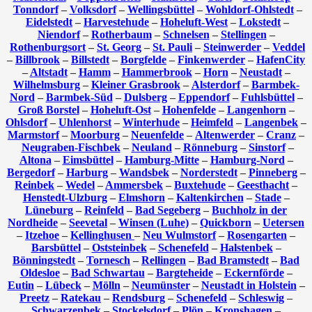
Tonndorf
–
Volksdorf
–
Wellingsbüttel
–
Wohldorf-Ohlstedt
–
Eidelstedt
–
Harvestehude
–
Hoheluft-West
–
Lokstedt
–
Niendorf
–
Rotherbaum
–
Schnelsen
–
Stellingen
–
Rothenburgsort
–
St. Georg
–
St. Pauli
–
Steinwerder
–
Veddel
–
Billbrook
–
Billstedt
–
Borgfelde
–
Finkenwerder
–
HafenCity
–
Altstadt
–
Hamm
–
Hammerbrook
–
Horn
–
Neustadt
–
Wilhelmsburg
–
Kleiner Grasbrook
–
Alsterdorf
–
Barmbek-
Nord
–
Barmbek-Süd
–
Dulsberg
–
Eppendorf
–
Fuhlsbüttel
–
Groß Borstel
–
Hoheluft-Ost
–
Hohenfelde
–
Langenhorn
–
Ohlsdorf
–
Uhlenhorst
–
Winterhude
–
Heimfeld
–
Langenbek
–
Marmstorf
–
Moorburg
–
Neuenfelde
–
Altenwerder
–
Cranz
–
Neugraben-Fischbek
–
Neuland
–
Rönneburg
–
Sinstorf
–
Altona
–
Eimsbüttel
–
Hamburg-Mitte
–
Hamburg-Nord
–
Bergedorf
–
Harburg
–
Wandsbek
–
Norderstedt
–
Pinneberg
–
Reinbek
–
Wedel
–
Ammersbek
–
Buxtehude
–
Geesthacht
–
Henstedt-Ulzburg
–
Elmshorn
–
Kaltenkirchen
–
Stade
–
Lüneburg
–
Reinfeld
–
Bad Segeberg
–
Buchholz in der
Nordheide
–
Seevetal
–
Winsen (Luhe)
–
Quickborn
–
Uetersen
–
Itzehoe
–
Kellinghusen
–
Neu Wulmstorf
–
Rosengarten
–
Barsbüttel
–
Oststeinbek
–
Schenefeld
–
Halstenbek
–
Bönningstedt
–
Tornesch
–
Rellingen
–
Bad Bramstedt
–
Bad
Oldesloe
–
Bad Schwartau
–
Bargteheide
–
Eckernförde
–
Eutin
–
Lübeck
–
Mölln
–
Neumünster
–
Neustadt in Holstein
–
Preetz
–
Ratekau
–
Rendsburg
–
Schenefeld
–
Schleswig
–
Schwarzenbek
–
Stockelsdorf
–
Plön
–
Kronshagen
–