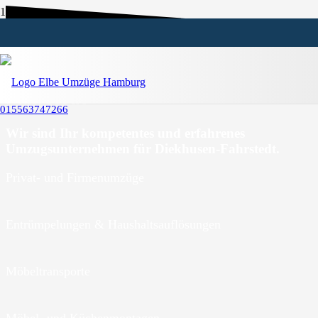
Umzugsunternehmen Diekhusen-
Fahrstedt
015563747266
Wir sind Ihr kompetentes und erfahrenes
Umzugsunternehmen für Diekhusen-Fahrstedt.
Privat- und Firmenumzüge
Entrümpelungen & Haushaltsauflösungen
Möbeltransporte