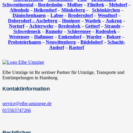
Schwentinental
–
Bordesholm
–
Molfsee
–
Flintbek
–
Melsdorf
–
Altenholz
–
Heikendorf
–
Mönkeberg
–
Schönkirchen
–
Dänischenhagen
–
Laboe
–
Brodersdorf
–
Wendtorf
–
Dobersdorf –
Ascheberg
–
Honigsee
–
Wasbek
–
Aukrug
–
Nortorf
–
Achterwehr
–
Bredenbek
–
Gettorf
–
Strande
–
Schwedeneck
–
Rumohr
–
Schierensee
–
Rodenbek
–
Westensee
–
Haßmoor
–
Emkendorf
–
Warder
–
Boksee
–
Probsteierhagen
–
Neuwittenberg
–
Büdelsdorf
–
Schacht-
Audorf
–
Rastorf
Elbe Umzüge ist Ihr seriöser Partner für Umzüge, Transporte und
Entrümpelungen in Hamburg.
Kontaktinformation
service@elbe-umzuege.de
015563747266
Rechtliches