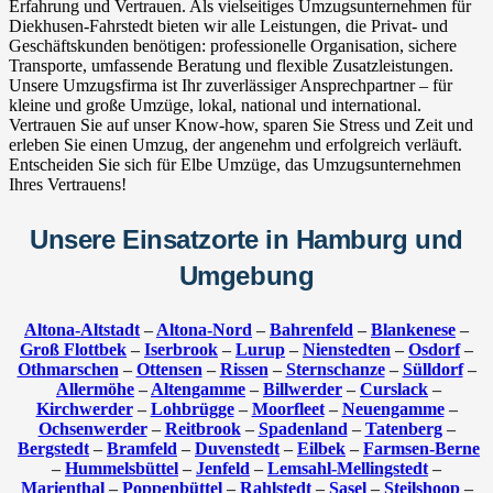
Erfahrung und Vertrauen. Als vielseitiges Umzugsunternehmen für
Diekhusen-Fahrstedt bieten wir alle Leistungen, die Privat- und
Geschäftskunden benötigen: professionelle Organisation, sichere
Transporte, umfassende Beratung und flexible Zusatzleistungen.
Unsere Umzugsfirma ist Ihr zuverlässiger Ansprechpartner – für
kleine und große Umzüge, lokal, national und international.
Vertrauen Sie auf unser Know-how, sparen Sie Stress und Zeit und
erleben Sie einen Umzug, der angenehm und erfolgreich verläuft.
Entscheiden Sie sich für Elbe Umzüge, das Umzugsunternehmen
Ihres Vertrauens!
Unsere Einsatzorte in Hamburg und
Umgebung
Altona-Altstadt
–
Altona-Nord
–
Bahrenfeld
–
Blankenese
–
Groß Flottbek
–
Iserbrook
–
Lurup
–
Nienstedten
–
Osdorf
–
Othmarschen
–
Ottensen
–
Rissen
–
Sternschanze
–
Sülldorf
–
Allermöhe
–
Altengamme
–
Billwerder
–
Curslack
–
Kirchwerder
–
Lohbrügge
–
Moorfleet
–
Neuengamme
–
Ochsenwerder
–
Reitbrook
–
Spadenland
–
Tatenberg
–
Bergstedt
–
Bramfeld
–
Duvenstedt
–
Eilbek
–
Farmsen-Berne
–
Hummelsbüttel
–
Jenfeld
–
Lemsahl-Mellingstedt
–
Marienthal
–
Poppenbüttel
–
Rahlstedt
–
Sasel
–
Steilshoop
–