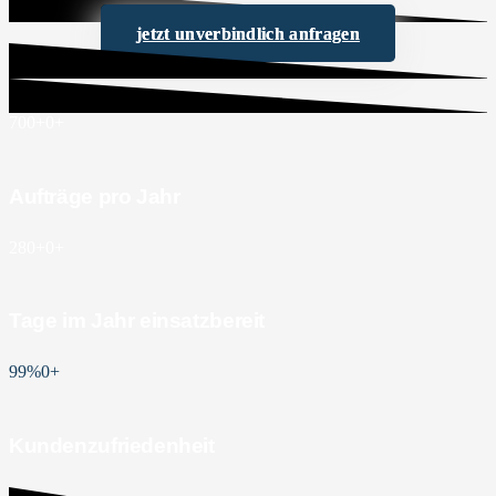
jetzt unverbindlich anfragen
700+
0
+
Aufträge pro Jahr
280+
0
+
Tage im Jahr einsatzbereit
99%
0
+
Kundenzufriedenheit