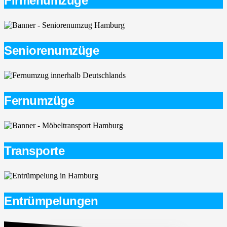
Firmenumzüge
Seniorenumzüge
Fernumzüge
Transporte
Entrümpelungen