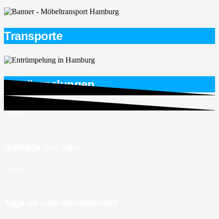
Transporte
Entrümpelungen
700+
0
+
Aufträge pro Jahr
280+
0
+
Tage im Jahr einsatzbereit