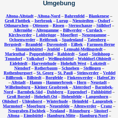
Umgebung
Altona-Altstadt
–
Altona-Nord
–
Bahrenfeld
–
Blankenese
–
Groß Flottbek
–
Iserbrook
–
Lurup
–
Nienstedten
–
Osdorf
–
Othmarschen
–
Ottensen
–
Rissen
–
Sternschanze
–
Sülldorf
–
Allermöhe
–
Altengamme
–
Billwerder
–
Curslack
–
Kirchwerder
–
Lohbrügge
–
Moorfleet
–
Neuengamme
–
Ochsenwerder
–
Reitbrook
–
Spadenland
–
Tatenberg
–
Bergstedt
–
Bramfeld
–
Duvenstedt
–
Eilbek
–
Farmsen-Berne
–
Hummelsbüttel
–
Jenfeld
–
Lemsahl-Mellingstedt
–
Marienthal
–
Poppenbüttel
–
Rahlstedt
–
Sasel
–
Steilshoop
–
Tonndorf
–
Volksdorf
–
Wellingsbüttel
–
Wohldorf-Ohlstedt
–
Eidelstedt
–
Harvestehude
–
Hoheluft-West
–
Lokstedt
–
Niendorf
–
Rotherbaum
–
Schnelsen
–
Stellingen
–
Rothenburgsort
–
St. Georg
–
St. Pauli
–
Steinwerder
–
Veddel
–
Billbrook
–
Billstedt
–
Borgfelde
–
Finkenwerder
–
HafenCity
–
Altstadt
–
Hamm
–
Hammerbrook
–
Horn
–
Neustadt
–
Wilhelmsburg
–
Kleiner Grasbrook
–
Alsterdorf
–
Barmbek-
Nord
–
Barmbek-Süd
–
Dulsberg
–
Eppendorf
–
Fuhlsbüttel
–
Groß Borstel
–
Hoheluft-Ost
–
Hohenfelde
–
Langenhorn
–
Ohlsdorf
–
Uhlenhorst
–
Winterhude
–
Heimfeld
–
Langenbek
–
Marmstorf
–
Moorburg
–
Neuenfelde
–
Altenwerder
–
Cranz
–
Neugraben-Fischbek
–
Neuland
–
Rönneburg
–
Sinstorf
–
Altona
–
Eimsbüttel
–
Hamburg-Mitte
–
Hamburg-Nord
–