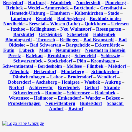
Bergedorf
–
Harburg
–
Wandsbek
–
Norderstedt
–
Pinneberg
–
Reinbek
–
Wedel
–
Ammersbek
–
Buxtehude
–
Geesthacht
–
Henstedt-Ulzburg
–
Elmshorn
–
Kaltenkirchen
–
Stade
–
Lüneburg
–
Reinfeld
–
Bad Segeberg
–
Buchholz in der
Nordheide
–
Seevetal
–
Winsen (Luhe)
–
Quickborn
–
Uetersen
–
Itzehoe
–
Kellinghusen
–
Neu Wulmstorf
–
Rosengarten
–
Barsbüttel
–
Oststeinbek
–
Schenefeld
–
Halstenbek
–
Bönningstedt
–
Tornesch
–
Rellingen
–
Bad Bramstedt
–
Bad
Oldesloe
–
Bad Schwartau
–
Bargteheide
–
Eckernförde
–
Eutin
–
Lübeck
–
Mölln
–
Neumünster
–
Neustadt in Holstein
–
Preetz
–
Ratekau
–
Rendsburg
–
Schenefeld
–
Schleswig
–
Schwarzenbek
–
Stockelsdorf
–
Plön
–
Kronshagen
–
Schwentinental
–
Bordesholm
–
Molfsee
–
Flintbek
–
Melsdorf
–
Altenholz
–
Heikendorf
–
Mönkeberg
–
Schönkirchen
–
Dänischenhagen
–
Laboe
–
Brodersdorf
–
Wendtorf
–
Dobersdorf –
Ascheberg
–
Honigsee
–
Wasbek
–
Aukrug
–
Nortorf
–
Achterwehr
–
Bredenbek
–
Gettorf
–
Strande
–
Schwedeneck
–
Rumohr
–
Schierensee
–
Rodenbek
–
Westensee
–
Haßmoor
–
Emkendorf
–
Warder
–
Boksee
–
Probsteierhagen
–
Neuwittenberg
–
Büdelsdorf
–
Schacht-
Audorf
–
Rastorf