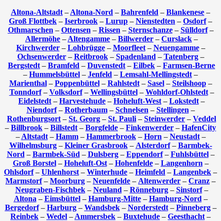
Altona-Altstadt
–
Altona-Nord
–
Bahrenfeld
–
Blankenese
–
Groß Flottbek
–
Iserbrook
–
Lurup
–
Nienstedten
–
Osdorf
–
Othmarschen
–
Ottensen
–
Rissen
–
Sternschanze
–
Sülldorf
–
Allermöhe
–
Altengamme
–
Billwerder
–
Curslack
–
Kirchwerder
–
Lohbrügge
–
Moorfleet
–
Neuengamme
–
Ochsenwerder
–
Reitbrook
–
Spadenland
–
Tatenberg
–
Bergstedt
–
Bramfeld
–
Duvenstedt
–
Eilbek
–
Farmsen-Berne
–
Hummelsbüttel
–
Jenfeld
–
Lemsahl-Mellingstedt
–
Marienthal
–
Poppenbüttel
–
Rahlstedt
–
Sasel
–
Steilshoop
–
Tonndorf
–
Volksdorf
–
Wellingsbüttel
–
Wohldorf-Ohlstedt
–
Eidelstedt
–
Harvestehude
–
Hoheluft-West
–
Lokstedt
–
Niendorf
–
Rotherbaum
–
Schnelsen
–
Stellingen
–
Rothenburgsort
–
St. Georg
–
St. Pauli
–
Steinwerder
–
Veddel
–
Billbrook
–
Billstedt
–
Borgfelde
–
Finkenwerder
–
HafenCity
–
Altstadt
–
Hamm
–
Hammerbrook
–
Horn
–
Neustadt
–
Wilhelmsburg
–
Kleiner Grasbrook
–
Alsterdorf
–
Barmbek-
Nord
–
Barmbek-Süd
–
Dulsberg
–
Eppendorf
–
Fuhlsbüttel
–
Groß Borstel
–
Hoheluft-Ost
–
Hohenfelde
–
Langenhorn
–
Ohlsdorf
–
Uhlenhorst
–
Winterhude
–
Heimfeld
–
Langenbek
–
Marmstorf
–
Moorburg
–
Neuenfelde
–
Altenwerder
–
Cranz
–
Neugraben-Fischbek
–
Neuland
–
Rönneburg
–
Sinstorf
–
Altona
–
Eimsbüttel
–
Hamburg-Mitte
–
Hamburg-Nord
–
Bergedorf
–
Harburg
–
Wandsbek
–
Norderstedt
–
Pinneberg
–
Reinbek
–
Wedel
–
Ammersbek
–
Buxtehude
–
Geesthacht
–