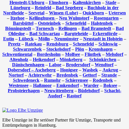
Henstedt-Ulzburg
–
Elmshorn
–
Kaltenkirchen
–
Stade
–
Lüneburg
–
Reinfeld
–
Bad Segeberg
–
Buchholz in der
Nordheide
–
Seevetal
–
Winsen (Luhe)
–
Quickborn
–
Uetersen
–
Itzehoe
–
Kellinghusen
–
Neu Wulmstorf
–
Rosengarten
–
Barsbüttel
–
Oststeinbek
–
Schenefeld
–
Halstenbek
–
Bönningstedt
–
Tornesch
–
Rellingen
–
Bad Bramstedt
–
Bad
Oldesloe
–
Bad Schwartau
–
Bargteheide
–
Eckernförde
–
Eutin
–
Lübeck
–
Mölln
–
Neumünster
–
Neustadt in Holstein
–
Preetz
–
Ratekau
–
Rendsburg
–
Schenefeld
–
Schleswig
–
Schwarzenbek
–
Stockelsdorf
–
Plön
–
Kronshagen
–
Schwentinental
–
Bordesholm
–
Molfsee
–
Flintbek
–
Melsdorf
–
Altenholz
–
Heikendorf
–
Mönkeberg
–
Schönkirchen
–
Dänischenhagen
–
Laboe
–
Brodersdorf
–
Wendtorf
–
Dobersdorf –
Ascheberg
–
Honigsee
–
Wasbek
–
Aukrug
–
Nortorf
–
Achterwehr
–
Bredenbek
–
Gettorf
–
Strande
–
Schwedeneck
–
Rumohr
–
Schierensee
–
Rodenbek
–
Westensee
–
Haßmoor
–
Emkendorf
–
Warder
–
Boksee
–
Probsteierhagen
–
Neuwittenberg
–
Büdelsdorf
–
Schacht-
Audorf
–
Rastorf
Elbe Umzüge ist Ihr seriöser Partner für Umzüge, Transporte und
Entrümpelungen in Hamburg.