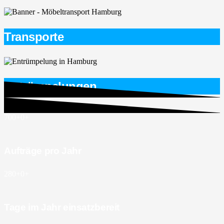
Transporte
Entrümpelungen
700+
0
+
Aufträge pro Jahr
280+
0
+
Tage im Jahr einsatzbereit