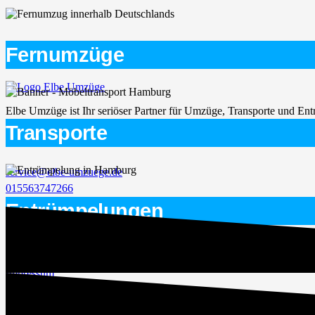
Fernumzüge
Elbe Umzüge ist Ihr seriöser Partner für Umzüge, Transporte und E
Transporte
Kontaktinformation
service@elbe-umzuege.de
015563747266
Entrümpelungen
Rechtliches
Impressum
Datenschutz