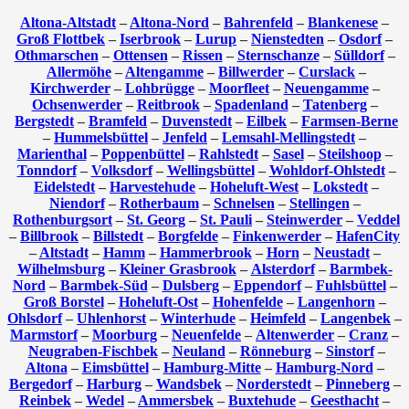
Altona-Altstadt
–
Altona-Nord
–
Bahrenfeld
–
Blankenese
–
Groß Flottbek
–
Iserbrook
–
Lurup
–
Nienstedten
–
Osdorf
–
Othmarschen
–
Ottensen
–
Rissen
–
Sternschanze
–
Sülldorf
–
Allermöhe
–
Altengamme
–
Billwerder
–
Curslack
–
Kirchwerder
–
Lohbrügge
–
Moorfleet
–
Neuengamme
–
Ochsenwerder
–
Reitbrook
–
Spadenland
–
Tatenberg
–
Bergstedt
–
Bramfeld
–
Duvenstedt
–
Eilbek
–
Farmsen-Berne
–
Hummelsbüttel
–
Jenfeld
–
Lemsahl-Mellingstedt
–
Marienthal
–
Poppenbüttel
–
Rahlstedt
–
Sasel
–
Steilshoop
–
Tonndorf
–
Volksdorf
–
Wellingsbüttel
–
Wohldorf-Ohlstedt
–
Eidelstedt
–
Harvestehude
–
Hoheluft-West
–
Lokstedt
–
Niendorf
–
Rotherbaum
–
Schnelsen
–
Stellingen
–
Rothenburgsort
–
St. Georg
–
St. Pauli
–
Steinwerder
–
Veddel
–
Billbrook
–
Billstedt
–
Borgfelde
–
Finkenwerder
–
HafenCity
–
Altstadt
–
Hamm
–
Hammerbrook
–
Horn
–
Neustadt
–
Wilhelmsburg
–
Kleiner Grasbrook
–
Alsterdorf
–
Barmbek-
Nord
–
Barmbek-Süd
–
Dulsberg
–
Eppendorf
–
Fuhlsbüttel
–
Groß Borstel
–
Hoheluft-Ost
–
Hohenfelde
–
Langenhorn
–
Ohlsdorf
–
Uhlenhorst
–
Winterhude
–
Heimfeld
–
Langenbek
–
Marmstorf
–
Moorburg
–
Neuenfelde
–
Altenwerder
–
Cranz
–
Neugraben-Fischbek
–
Neuland
–
Rönneburg
–
Sinstorf
–
Altona
–
Eimsbüttel
–
Hamburg-Mitte
–
Hamburg-Nord
–
Bergedorf
–
Harburg
–
Wandsbek
–
Norderstedt
–
Pinneberg
–
Reinbek
–
Wedel
–
Ammersbek
–
Buxtehude
–
Geesthacht
–