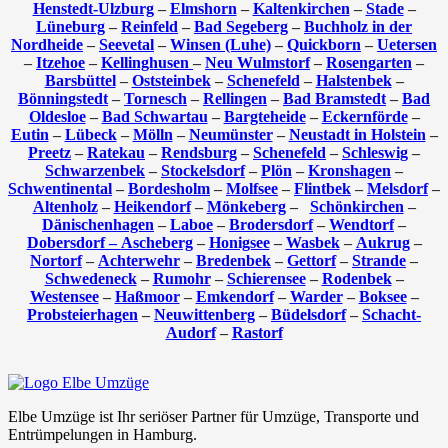
Henstedt-Ulzburg
–
Elmshorn
–
Kaltenkirchen
–
Stade
–
Lüneburg
–
Reinfeld
–
Bad Segeberg
–
Buchholz in der
Nordheide
–
Seevetal
–
Winsen (Luhe)
–
Quickborn
–
Uetersen
–
Itzehoe
–
Kellinghusen
–
Neu Wulmstorf
–
Rosengarten
–
Barsbüttel
–
Oststeinbek
–
Schenefeld
–
Halstenbek
–
Bönningstedt
–
Tornesch
–
Rellingen
–
Bad Bramstedt
–
Bad
Oldesloe
–
Bad Schwartau
–
Bargteheide
–
Eckernförde
–
Eutin
–
Lübeck
–
Mölln
–
Neumünster
–
Neustadt in Holstein
–
Preetz
–
Ratekau
–
Rendsburg
–
Schenefeld
–
Schleswig
–
Schwarzenbek
–
Stockelsdorf
–
Plön
–
Kronshagen
–
Schwentinental
–
Bordesholm
–
Molfsee
–
Flintbek
–
Melsdorf
–
Altenholz
–
Heikendorf
–
Mönkeberg
–
Schönkirchen
–
Dänischenhagen
–
Laboe
–
Brodersdorf
–
Wendtorf
–
Dobersdorf –
Ascheberg
–
Honigsee
–
Wasbek
–
Aukrug
–
Nortorf
–
Achterwehr
–
Bredenbek
–
Gettorf
–
Strande
–
Schwedeneck
–
Rumohr
–
Schierensee
–
Rodenbek
–
Westensee
–
Haßmoor
–
Emkendorf
–
Warder
–
Boksee
–
Probsteierhagen
–
Neuwittenberg
–
Büdelsdorf
–
Schacht-
Audorf
–
Rastorf
Elbe Umzüge ist Ihr seriöser Partner für Umzüge, Transporte und
Entrümpelungen in Hamburg.