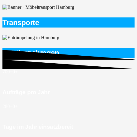
Transporte
Entrümpelungen
700+
0
+
Aufträge pro Jahr
280+
0
+
Tage im Jahr einsatzbereit