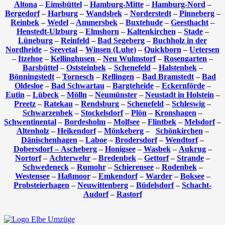
Altona
–
Eimsbüttel
–
Hamburg-Mitte
–
Hamburg-Nord
–
Bergedorf
–
Harburg
–
Wandsbek
–
Norderstedt
–
Pinneberg
–
Reinbek
–
Wedel
–
Ammersbek
–
Buxtehude
–
Geesthacht
–
Henstedt-Ulzburg
–
Elmshorn
–
Kaltenkirchen
–
Stade
–
Lüneburg
–
Reinfeld
–
Bad Segeberg
–
Buchholz in der
Nordheide
–
Seevetal
–
Winsen (Luhe)
–
Quickborn
–
Uetersen
–
Itzehoe
–
Kellinghusen
–
Neu Wulmstorf
–
Rosengarten
–
Barsbüttel
–
Oststeinbek
–
Schenefeld
–
Halstenbek
–
Bönningstedt
–
Tornesch
–
Rellingen
–
Bad Bramstedt
–
Bad
Oldesloe
–
Bad Schwartau
–
Bargteheide
–
Eckernförde
–
Eutin
–
Lübeck
–
Mölln
–
Neumünster
–
Neustadt in Holstein
–
Preetz
–
Ratekau
–
Rendsburg
–
Schenefeld
–
Schleswig
–
Schwarzenbek
–
Stockelsdorf
–
Plön
–
Kronshagen
–
Schwentinental
–
Bordesholm
–
Molfsee
–
Flintbek
–
Melsdorf
–
Altenholz
–
Heikendorf
–
Mönkeberg
–
Schönkirchen
–
Dänischenhagen
–
Laboe
–
Brodersdorf
–
Wendtorf
–
Dobersdorf –
Ascheberg
–
Honigsee
–
Wasbek
–
Aukrug
–
Nortorf
–
Achterwehr
–
Bredenbek
–
Gettorf
–
Strande
–
Schwedeneck
–
Rumohr
–
Schierensee
–
Rodenbek
–
Westensee
–
Haßmoor
–
Emkendorf
–
Warder
–
Boksee
–
Probsteierhagen
–
Neuwittenberg
–
Büdelsdorf
–
Schacht-
Audorf
–
Rastorf