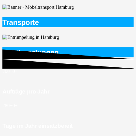
Transporte
Entrümpelungen
700+
0
+
Aufträge pro Jahr
280+
0
+
Tage im Jahr einsatzbereit