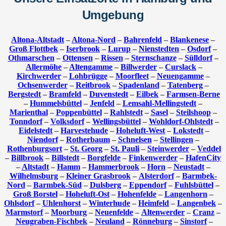
Umgebung
Altona-Altstadt
–
Altona-Nord
–
Bahrenfeld
–
Blankenese
–
Groß Flottbek
–
Iserbrook
–
Lurup
–
Nienstedten
–
Osdorf
–
Othmarschen
–
Ottensen
–
Rissen
–
Sternschanze
–
Sülldorf
–
Allermöhe
–
Altengamme
–
Billwerder
–
Curslack
–
Kirchwerder
–
Lohbrügge
–
Moorfleet
–
Neuengamme
–
Ochsenwerder
–
Reitbrook
–
Spadenland
–
Tatenberg
–
Bergstedt
–
Bramfeld
–
Duvenstedt
–
Eilbek
–
Farmsen-Berne
–
Hummelsbüttel
–
Jenfeld
–
Lemsahl-Mellingstedt
–
Marienthal
–
Poppenbüttel
–
Rahlstedt
–
Sasel
–
Steilshoop
–
Tonndorf
–
Volksdorf
–
Wellingsbüttel
–
Wohldorf-Ohlstedt
–
Eidelstedt
–
Harvestehude
–
Hoheluft-West
–
Lokstedt
–
Niendorf
–
Rotherbaum
–
Schnelsen
–
Stellingen
–
Rothenburgsort
–
St. Georg
–
St. Pauli
–
Steinwerder
–
Veddel
–
Billbrook
–
Billstedt
–
Borgfelde
–
Finkenwerder
–
HafenCity
–
Altstadt
–
Hamm
–
Hammerbrook
–
Horn
–
Neustadt
–
Wilhelmsburg
–
Kleiner Grasbrook
–
Alsterdorf
–
Barmbek-
Nord
–
Barmbek-Süd
–
Dulsberg
–
Eppendorf
–
Fuhlsbüttel
–
Groß Borstel
–
Hoheluft-Ost
–
Hohenfelde
–
Langenhorn
–
Ohlsdorf
–
Uhlenhorst
–
Winterhude
–
Heimfeld
–
Langenbek
–
Marmstorf
–
Moorburg
–
Neuenfelde
–
Altenwerder
–
Cranz
–
Neugraben-Fischbek
–
Neuland
–
Rönneburg
–
Sinstorf
–