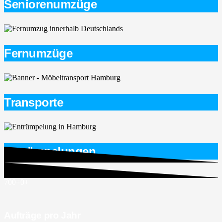
Seniorenumzüge
Fernumzüge
Transporte
Entrümpelungen
700+
0
+
Aufträge pro Jahr