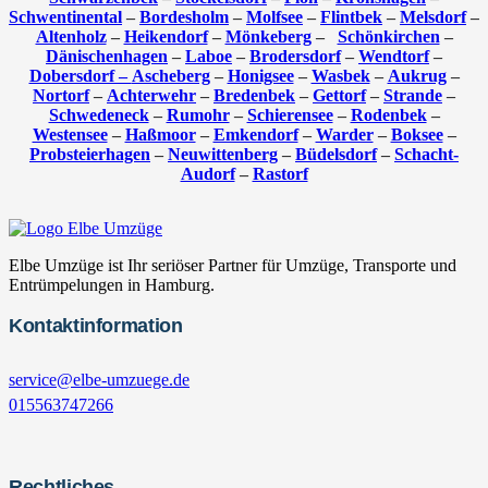
Schwentinental
–
Bordesholm
–
Molfsee
–
Flintbek
–
Melsdorf
–
Altenholz
–
Heikendorf
–
Mönkeberg
–
Schönkirchen
–
Dänischenhagen
–
Laboe
–
Brodersdorf
–
Wendtorf
–
Dobersdorf –
Ascheberg
–
Honigsee
–
Wasbek
–
Aukrug
–
Nortorf
–
Achterwehr
–
Bredenbek
–
Gettorf
–
Strande
–
Schwedeneck
–
Rumohr
–
Schierensee
–
Rodenbek
–
Westensee
–
Haßmoor
–
Emkendorf
–
Warder
–
Boksee
–
Probsteierhagen
–
Neuwittenberg
–
Büdelsdorf
–
Schacht-
Audorf
–
Rastorf
Elbe Umzüge ist Ihr seriöser Partner für Umzüge, Transporte und
Entrümpelungen in Hamburg.
Kontaktinformation
service@elbe-umzuege.de
015563747266
Rechtliches