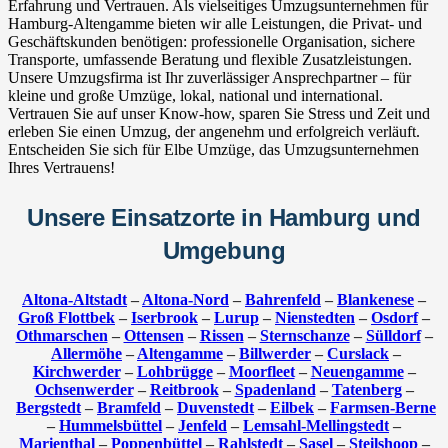
Erfahrung und Vertrauen. Als vielseitiges Umzugsunternehmen für
Hamburg-Altengamme bieten wir alle Leistungen, die Privat- und
Geschäftskunden benötigen: professionelle Organisation, sichere
Transporte, umfassende Beratung und flexible Zusatzleistungen.
Unsere Umzugsfirma ist Ihr zuverlässiger Ansprechpartner – für
kleine und große Umzüge, lokal, national und international.
Vertrauen Sie auf unser Know-how, sparen Sie Stress und Zeit und
erleben Sie einen Umzug, der angenehm und erfolgreich verläuft.
Entscheiden Sie sich für Elbe Umzüge, das Umzugsunternehmen
Ihres Vertrauens!
Unsere Einsatzorte in Hamburg und
Umgebung
Altona-Altstadt
–
Altona-Nord
–
Bahrenfeld
–
Blankenese
–
Groß Flottbek
–
Iserbrook
–
Lurup
–
Nienstedten
–
Osdorf
–
Othmarschen
–
Ottensen
–
Rissen
–
Sternschanze
–
Sülldorf
–
Allermöhe
–
Altengamme
–
Billwerder
–
Curslack
–
Kirchwerder
–
Lohbrügge
–
Moorfleet
–
Neuengamme
–
Ochsenwerder
–
Reitbrook
–
Spadenland
–
Tatenberg
–
Bergstedt
–
Bramfeld
–
Duvenstedt
–
Eilbek
–
Farmsen-Berne
–
Hummelsbüttel
–
Jenfeld
–
Lemsahl-Mellingstedt
–
Marienthal
–
Poppenbüttel
–
Rahlstedt
–
Sasel
–
Steilshoop
–