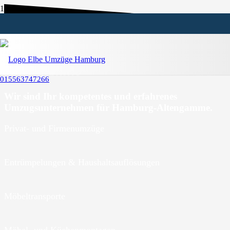
Umzugsunternehmen Hamburg-
Altengamme
015563747266
Wir sind Ihr kompetentes und erfahrenes
Umzugsunternehmen für Hamburg-Altengamme.
Privat- und Firmenumzüge
Entrümpelungen & Haushaltsauflösungen
Möbeltransporte