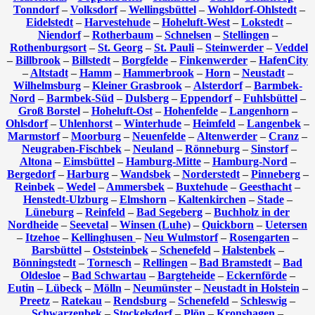
Tonndorf
–
Volksdorf
–
Wellingsbüttel
–
Wohldorf-Ohlstedt
–
Eidelstedt
–
Harvestehude
–
Hoheluft-West
–
Lokstedt
–
Niendorf
–
Rotherbaum
–
Schnelsen
–
Stellingen
–
Rothenburgsort
–
St. Georg
–
St. Pauli
–
Steinwerder
–
Veddel
–
Billbrook
–
Billstedt
–
Borgfelde
–
Finkenwerder
–
HafenCity
–
Altstadt
–
Hamm
–
Hammerbrook
–
Horn
–
Neustadt
–
Wilhelmsburg
–
Kleiner Grasbrook
–
Alsterdorf
–
Barmbek-
Nord
–
Barmbek-Süd
–
Dulsberg
–
Eppendorf
–
Fuhlsbüttel
–
Groß Borstel
–
Hoheluft-Ost
–
Hohenfelde
–
Langenhorn
–
Ohlsdorf
–
Uhlenhorst
–
Winterhude
–
Heimfeld
–
Langenbek
–
Marmstorf
–
Moorburg
–
Neuenfelde
–
Altenwerder
–
Cranz
–
Neugraben-Fischbek
–
Neuland
–
Rönneburg
–
Sinstorf
–
Altona
–
Eimsbüttel
–
Hamburg-Mitte
–
Hamburg-Nord
–
Bergedorf
–
Harburg
–
Wandsbek
–
Norderstedt
–
Pinneberg
–
Reinbek
–
Wedel
–
Ammersbek
–
Buxtehude
–
Geesthacht
–
Henstedt-Ulzburg
–
Elmshorn
–
Kaltenkirchen
–
Stade
–
Lüneburg
–
Reinfeld
–
Bad Segeberg
–
Buchholz in der
Nordheide
–
Seevetal
–
Winsen (Luhe)
–
Quickborn
–
Uetersen
–
Itzehoe
–
Kellinghusen
–
Neu Wulmstorf
–
Rosengarten
–
Barsbüttel
–
Oststeinbek
–
Schenefeld
–
Halstenbek
–
Bönningstedt
–
Tornesch
–
Rellingen
–
Bad Bramstedt
–
Bad
Oldesloe
–
Bad Schwartau
–
Bargteheide
–
Eckernförde
–
Eutin
–
Lübeck
–
Mölln
–
Neumünster
–
Neustadt in Holstein
–
Preetz
–
Ratekau
–
Rendsburg
–
Schenefeld
–
Schleswig
–
Schwarzenbek
–
Stockelsdorf
–
Plön
–
Kronshagen
–