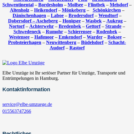
Schwentinental
–
Bordesholm
–
Molfsee
–
Flintbek
–
Melsdorf
–
Altenholz
–
Heikendorf
–
Mönkeberg
–
Schönkirchen
–
Dänischenhagen
–
Laboe
–
Brodersdorf
–
Wendtorf
–
Dobersdorf –
Ascheberg
–
Honigsee
–
Wasbek
–
Aukrug
–
Nortorf
–
Achterwehr
–
Bredenbek
–
Gettorf
–
Strande
–
Schwedeneck
–
Rumohr
–
Schierensee
–
Rodenbek
–
Westensee
–
Haßmoor
–
Emkendorf
–
Warder
–
Boksee
–
Probsteierhagen
–
Neuwittenberg
–
Büdelsdorf
–
Schacht-
Audorf
–
Rastorf
Elbe Umzüge ist Ihr seriöser Partner für Umzüge, Transporte und
Entrümpelungen in Hamburg.
Kontaktinformation
service@elbe-umzuege.de
015563747266
Rechtliches