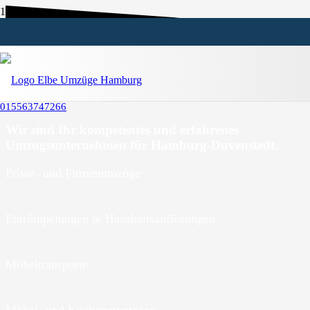
Umzugsunternehmen Hamburg-
Duvenstedt
015563747266
Wir sind Ihr kompetentes und erfahrenes
Umzugsunternehmen für Hamburg-Duvenstedt.
Privat- und Firmenumzüge
Entrümpelungen & Haushaltsauflösungen
Möbeltransporte