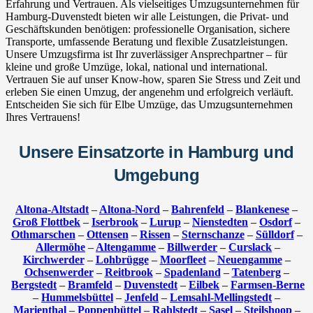
Erfahrung und Vertrauen. Als vielseitiges Umzugsunternehmen für
Hamburg-Duvenstedt bieten wir alle Leistungen, die Privat- und
Geschäftskunden benötigen: professionelle Organisation, sichere
Transporte, umfassende Beratung und flexible Zusatzleistungen.
Unsere Umzugsfirma ist Ihr zuverlässiger Ansprechpartner – für
kleine und große Umzüge, lokal, national und international.
Vertrauen Sie auf unser Know-how, sparen Sie Stress und Zeit und
erleben Sie einen Umzug, der angenehm und erfolgreich verläuft.
Entscheiden Sie sich für Elbe Umzüge, das Umzugsunternehmen
Ihres Vertrauens!
Unsere Einsatzorte in Hamburg und
Umgebung
Altona-Altstadt
–
Altona-Nord
–
Bahrenfeld
–
Blankenese
–
Groß Flottbek
–
Iserbrook
–
Lurup
–
Nienstedten
–
Osdorf
–
Othmarschen
–
Ottensen
–
Rissen
–
Sternschanze
–
Sülldorf
–
Allermöhe
–
Altengamme
–
Billwerder
–
Curslack
–
Kirchwerder
–
Lohbrügge
–
Moorfleet
–
Neuengamme
–
Ochsenwerder
–
Reitbrook
–
Spadenland
–
Tatenberg
–
Bergstedt
–
Bramfeld
–
Duvenstedt
–
Eilbek
–
Farmsen-Berne
–
Hummelsbüttel
–
Jenfeld
–
Lemsahl-Mellingstedt
–
Marienthal
–
Poppenbüttel
–
Rahlstedt
–
Sasel
–
Steilshoop
–