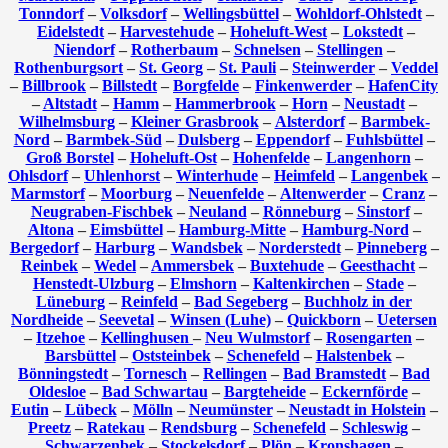
Tonndorf
–
Volksdorf
–
Wellingsbüttel
–
Wohldorf-Ohlstedt
–
Eidelstedt
–
Harvestehude
–
Hoheluft-West
–
Lokstedt
–
Niendorf
–
Rotherbaum
–
Schnelsen
–
Stellingen
–
Rothenburgsort
–
St. Georg
–
St. Pauli
–
Steinwerder
–
Veddel
–
Billbrook
–
Billstedt
–
Borgfelde
–
Finkenwerder
–
HafenCity
–
Altstadt
–
Hamm
–
Hammerbrook
–
Horn
–
Neustadt
–
Wilhelmsburg
–
Kleiner Grasbrook
–
Alsterdorf
–
Barmbek-
Nord
–
Barmbek-Süd
–
Dulsberg
–
Eppendorf
–
Fuhlsbüttel
–
Groß Borstel
–
Hoheluft-Ost
–
Hohenfelde
–
Langenhorn
–
Ohlsdorf
–
Uhlenhorst
–
Winterhude
–
Heimfeld
–
Langenbek
–
Marmstorf
–
Moorburg
–
Neuenfelde
–
Altenwerder
–
Cranz
–
Neugraben-Fischbek
–
Neuland
–
Rönneburg
–
Sinstorf
–
Altona
–
Eimsbüttel
–
Hamburg-Mitte
–
Hamburg-Nord
–
Bergedorf
–
Harburg
–
Wandsbek
–
Norderstedt
–
Pinneberg
–
Reinbek
–
Wedel
–
Ammersbek
–
Buxtehude
–
Geesthacht
–
Henstedt-Ulzburg
–
Elmshorn
–
Kaltenkirchen
–
Stade
–
Lüneburg
–
Reinfeld
–
Bad Segeberg
–
Buchholz in der
Nordheide
–
Seevetal
–
Winsen (Luhe)
–
Quickborn
–
Uetersen
–
Itzehoe
–
Kellinghusen
–
Neu Wulmstorf
–
Rosengarten
–
Barsbüttel
–
Oststeinbek
–
Schenefeld
–
Halstenbek
–
Bönningstedt
–
Tornesch
–
Rellingen
–
Bad Bramstedt
–
Bad
Oldesloe
–
Bad Schwartau
–
Bargteheide
–
Eckernförde
–
Eutin
–
Lübeck
–
Mölln
–
Neumünster
–
Neustadt in Holstein
–
Preetz
–
Ratekau
–
Rendsburg
–
Schenefeld
–
Schleswig
–
Schwarzenbek
–
Stockelsdorf
–
Plön
–
Kronshagen
–