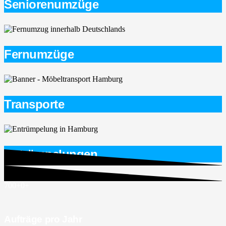
Seniorenumzüge
Fernumzüge
Transporte
Entrümpelungen
700+
0
+
Aufträge pro Jahr