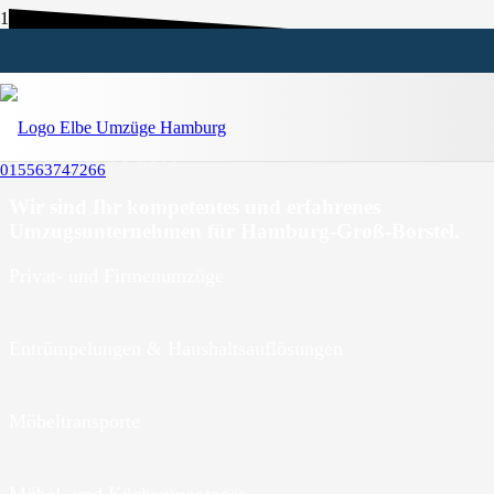
Umzugsunternehmen Hamburg-
Groß-Borstel
015563747266
Wir sind Ihr kompetentes und erfahrenes
Umzugsunternehmen für Hamburg-Groß-Borstel.
Privat- und Firmenumzüge
Entrümpelungen & Haushaltsauflösungen
Möbeltransporte