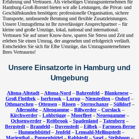
Erfahrung und Vertrauen. Als vielseitiges Umzugsunternehmen für
Hamburg-Groß-Borstel bieten wir alle Leistungen, die Privat- und
Geschäftskunden benötigen: professionelle Organisation, sichere
Transporte, umfassende Beratung und flexible Zusatzleistungen.
Unsere Umzugsfirma ist Ihr zuverlässiger Ansprechpartner – für
kleine und große Umzüge, lokal, national und international.
Vertrauen Sie auf unser Know-how, sparen Sie Stress und Zeit und
erleben Sie einen Umzug, der angenehm und erfolgreich verläuft.
Entscheiden Sie sich für Elbe Umzüge, das Umzugsunternehmen
Ihres Vertrauens!
Unsere Einsatzorte in Hamburg und
Umgebung
Altona-Altstadt
–
Altona-Nord
–
Bahrenfeld
–
Blankenese
–
Groß Flottbek
–
Iserbrook
–
Lurup
–
Nienstedten
–
Osdorf
–
Othmarschen
–
Ottensen
–
Rissen
–
Sternschanze
–
Sülldorf
–
Allermöhe
–
Altengamme
–
Billwerder
–
Curslack
–
Kirchwerder
–
Lohbrügge
–
Moorfleet
–
Neuengamme
–
Ochsenwerder
–
Reitbrook
–
Spadenland
–
Tatenberg
–
Bergstedt
–
Bramfeld
–
Duvenstedt
–
Eilbek
–
Farmsen-Berne
–
Hummelsbüttel
–
Jenfeld
–
Lemsahl-Mellingstedt
–
Marienthal
–
Poppenbüttel
–
Rahlstedt
–
Sasel
–
Steilshoop
–