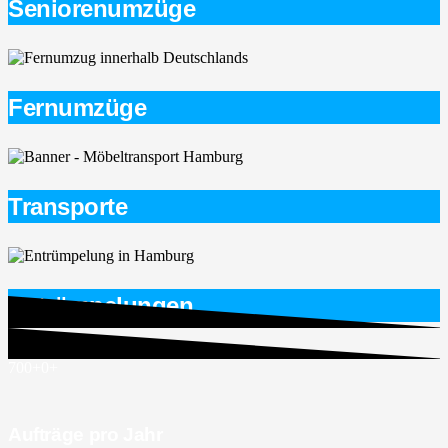
Seniorenumzüge
Fernumzüge
Transporte
Entrümpelungen
700+
0
+
Aufträge pro Jahr