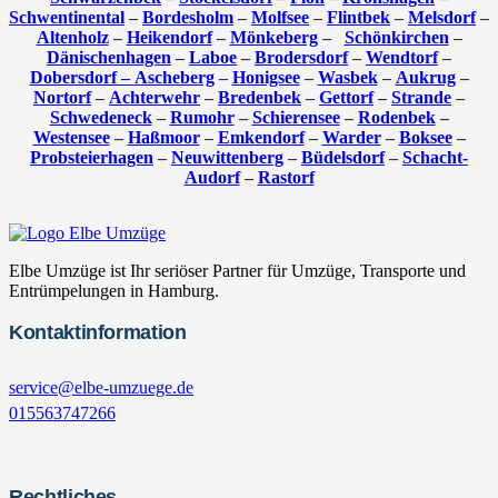
Schwentinental
–
Bordesholm
–
Molfsee
–
Flintbek
–
Melsdorf
–
Altenholz
–
Heikendorf
–
Mönkeberg
–
Schönkirchen
–
Dänischenhagen
–
Laboe
–
Brodersdorf
–
Wendtorf
–
Dobersdorf –
Ascheberg
–
Honigsee
–
Wasbek
–
Aukrug
–
Nortorf
–
Achterwehr
–
Bredenbek
–
Gettorf
–
Strande
–
Schwedeneck
–
Rumohr
–
Schierensee
–
Rodenbek
–
Westensee
–
Haßmoor
–
Emkendorf
–
Warder
–
Boksee
–
Probsteierhagen
–
Neuwittenberg
–
Büdelsdorf
–
Schacht-
Audorf
–
Rastorf
Elbe Umzüge ist Ihr seriöser Partner für Umzüge, Transporte und
Entrümpelungen in Hamburg.
Kontaktinformation
service@elbe-umzuege.de
015563747266
Rechtliches