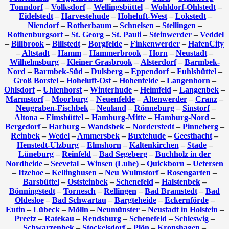
Tonndorf
–
Volksdorf
–
Wellingsbüttel
–
Wohldorf-Ohlstedt
–
Eidelstedt
–
Harvestehude
–
Hoheluft-West
–
Lokstedt
–
Niendorf
–
Rotherbaum
–
Schnelsen
–
Stellingen
–
Rothenburgsort
–
St. Georg
–
St. Pauli
–
Steinwerder
–
Veddel
–
Billbrook
–
Billstedt
–
Borgfelde
–
Finkenwerder
–
HafenCity
–
Altstadt
–
Hamm
–
Hammerbrook
–
Horn
–
Neustadt
–
Wilhelmsburg
–
Kleiner Grasbrook
–
Alsterdorf
–
Barmbek-
Nord
–
Barmbek-Süd
–
Dulsberg
–
Eppendorf
–
Fuhlsbüttel
–
Groß Borstel
–
Hoheluft-Ost
–
Hohenfelde
–
Langenhorn
–
Ohlsdorf
–
Uhlenhorst
–
Winterhude
–
Heimfeld
–
Langenbek
–
Marmstorf
–
Moorburg
–
Neuenfelde
–
Altenwerder
–
Cranz
–
Neugraben-Fischbek
–
Neuland
–
Rönneburg
–
Sinstorf
–
Altona
–
Eimsbüttel
–
Hamburg-Mitte
–
Hamburg-Nord
–
Bergedorf
–
Harburg
–
Wandsbek
–
Norderstedt
–
Pinneberg
–
Reinbek
–
Wedel
–
Ammersbek
–
Buxtehude
–
Geesthacht
–
Henstedt-Ulzburg
–
Elmshorn
–
Kaltenkirchen
–
Stade
–
Lüneburg
–
Reinfeld
–
Bad Segeberg
–
Buchholz in der
Nordheide
–
Seevetal
–
Winsen (Luhe)
–
Quickborn
–
Uetersen
–
Itzehoe
–
Kellinghusen
–
Neu Wulmstorf
–
Rosengarten
–
Barsbüttel
–
Oststeinbek
–
Schenefeld
–
Halstenbek
–
Bönningstedt
–
Tornesch
–
Rellingen
–
Bad Bramstedt
–
Bad
Oldesloe
–
Bad Schwartau
–
Bargteheide
–
Eckernförde
–
Eutin
–
Lübeck
–
Mölln
–
Neumünster
–
Neustadt in Holstein
–
Preetz
–
Ratekau
–
Rendsburg
–
Schenefeld
–
Schleswig
–
Schwarzenbek
–
Stockelsdorf
–
Plön
–
Kronshagen
–