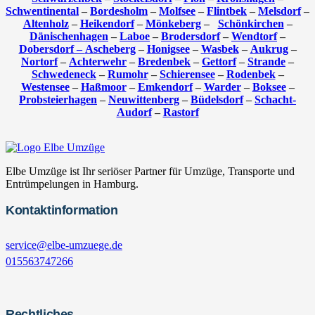
Schwentinental
–
Bordesholm
–
Molfsee
–
Flintbek
–
Melsdorf
–
Altenholz
–
Heikendorf
–
Mönkeberg
–
Schönkirchen
–
Dänischenhagen
–
Laboe
–
Brodersdorf
–
Wendtorf
–
Dobersdorf –
Ascheberg
–
Honigsee
–
Wasbek
–
Aukrug
–
Nortorf
–
Achterwehr
–
Bredenbek
–
Gettorf
–
Strande
–
Schwedeneck
–
Rumohr
–
Schierensee
–
Rodenbek
–
Westensee
–
Haßmoor
–
Emkendorf
–
Warder
–
Boksee
–
Probsteierhagen
–
Neuwittenberg
–
Büdelsdorf
–
Schacht-
Audorf
–
Rastorf
Elbe Umzüge ist Ihr seriöser Partner für Umzüge, Transporte und
Entrümpelungen in Hamburg.
Kontaktinformation
service@elbe-umzuege.de
015563747266
Rechtliches