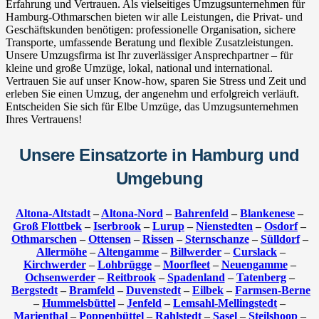
Erfahrung und Vertrauen. Als vielseitiges Umzugsunternehmen für
Hamburg-Othmarschen bieten wir alle Leistungen, die Privat- und
Geschäftskunden benötigen: professionelle Organisation, sichere
Transporte, umfassende Beratung und flexible Zusatzleistungen.
Unsere Umzugsfirma ist Ihr zuverlässiger Ansprechpartner – für
kleine und große Umzüge, lokal, national und international.
Vertrauen Sie auf unser Know-how, sparen Sie Stress und Zeit und
erleben Sie einen Umzug, der angenehm und erfolgreich verläuft.
Entscheiden Sie sich für Elbe Umzüge, das Umzugsunternehmen
Ihres Vertrauens!
Unsere Einsatzorte in Hamburg und
Umgebung
Altona-Altstadt
–
Altona-Nord
–
Bahrenfeld
–
Blankenese
–
Groß Flottbek
–
Iserbrook
–
Lurup
–
Nienstedten
–
Osdorf
–
Othmarschen
–
Ottensen
–
Rissen
–
Sternschanze
–
Sülldorf
–
Allermöhe
–
Altengamme
–
Billwerder
–
Curslack
–
Kirchwerder
–
Lohbrügge
–
Moorfleet
–
Neuengamme
–
Ochsenwerder
–
Reitbrook
–
Spadenland
–
Tatenberg
–
Bergstedt
–
Bramfeld
–
Duvenstedt
–
Eilbek
–
Farmsen-Berne
–
Hummelsbüttel
–
Jenfeld
–
Lemsahl-Mellingstedt
–
Marienthal
–
Poppenbüttel
–
Rahlstedt
–
Sasel
–
Steilshoop
–