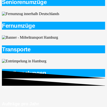
Seniorenumzüge
Fernumzüge
Transporte
Entrümpelungen
700+
0
+
Aufträge pro Jahr