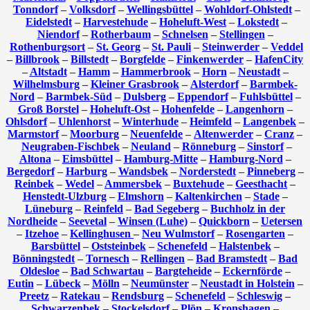
Tonndorf
–
Volksdorf
–
Wellingsbüttel
–
Wohldorf-Ohlstedt
–
Eidelstedt
–
Harvestehude
–
Hoheluft-West
–
Lokstedt
–
Niendorf
–
Rotherbaum
–
Schnelsen
–
Stellingen
–
Rothenburgsort
–
St. Georg
–
St. Pauli
–
Steinwerder
–
Veddel
–
Billbrook
–
Billstedt
–
Borgfelde
–
Finkenwerder
–
HafenCity
–
Altstadt
–
Hamm
–
Hammerbrook
–
Horn
–
Neustadt
–
Wilhelmsburg
–
Kleiner Grasbrook
–
Alsterdorf
–
Barmbek-
Nord
–
Barmbek-Süd
–
Dulsberg
–
Eppendorf
–
Fuhlsbüttel
–
Groß Borstel
–
Hoheluft-Ost
–
Hohenfelde
–
Langenhorn
–
Ohlsdorf
–
Uhlenhorst
–
Winterhude
–
Heimfeld
–
Langenbek
–
Marmstorf
–
Moorburg
–
Neuenfelde
–
Altenwerder
–
Cranz
–
Neugraben-Fischbek
–
Neuland
–
Rönneburg
–
Sinstorf
–
Altona
–
Eimsbüttel
–
Hamburg-Mitte
–
Hamburg-Nord
–
Bergedorf
–
Harburg
–
Wandsbek
–
Norderstedt
–
Pinneberg
–
Reinbek
–
Wedel
–
Ammersbek
–
Buxtehude
–
Geesthacht
–
Henstedt-Ulzburg
–
Elmshorn
–
Kaltenkirchen
–
Stade
–
Lüneburg
–
Reinfeld
–
Bad Segeberg
–
Buchholz in der
Nordheide
–
Seevetal
–
Winsen (Luhe)
–
Quickborn
–
Uetersen
–
Itzehoe
–
Kellinghusen
–
Neu Wulmstorf
–
Rosengarten
–
Barsbüttel
–
Oststeinbek
–
Schenefeld
–
Halstenbek
–
Bönningstedt
–
Tornesch
–
Rellingen
–
Bad Bramstedt
–
Bad
Oldesloe
–
Bad Schwartau
–
Bargteheide
–
Eckernförde
–
Eutin
–
Lübeck
–
Mölln
–
Neumünster
–
Neustadt in Holstein
–
Preetz
–
Ratekau
–
Rendsburg
–
Schenefeld
–
Schleswig
–
Schwarzenbek
–
Stockelsdorf
–
Plön
–
Kronshagen
–