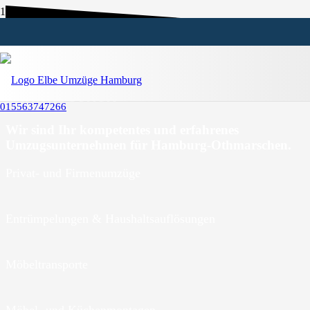
Umzugsunternehmen Hamburg-
Othmarschen
015563747266
Wir sind Ihr kompetentes und erfahrenes
Umzugsunternehmen für Hamburg-Othmarschen.
Privat- und Firmenumzüge
Entrümpelungen & Haushaltsauflösungen
Möbeltransporte