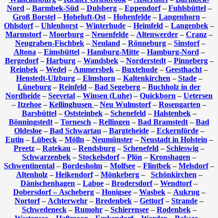
Nord
–
Barmbek-Süd
–
Dulsberg
–
Eppendorf
–
Fuhlsbüttel
–
Groß Borstel
–
Hoheluft-Ost
–
Hohenfelde
–
Langenhorn
–
Ohlsdorf
–
Uhlenhorst
–
Winterhude
–
Heimfeld
–
Langenbek
–
Marmstorf
–
Moorburg
–
Neuenfelde
–
Altenwerder
–
Cranz
–
Neugraben-Fischbek
–
Neuland
–
Rönneburg
–
Sinstorf
–
Altona
–
Eimsbüttel
–
Hamburg-Mitte
–
Hamburg-Nord
–
Bergedorf
–
Harburg
–
Wandsbek
–
Norderstedt
–
Pinneberg
–
Reinbek
–
Wedel
–
Ammersbek
–
Buxtehude
–
Geesthacht
–
Henstedt-Ulzburg
–
Elmshorn
–
Kaltenkirchen
–
Stade
–
Lüneburg
–
Reinfeld
–
Bad Segeberg
–
Buchholz in der
Nordheide
–
Seevetal
–
Winsen (Luhe)
–
Quickborn
–
Uetersen
–
Itzehoe
–
Kellinghusen
–
Neu Wulmstorf
–
Rosengarten
–
Barsbüttel
–
Oststeinbek
–
Schenefeld
–
Halstenbek
–
Bönningstedt
–
Tornesch
–
Rellingen
–
Bad Bramstedt
–
Bad
Oldesloe
–
Bad Schwartau
–
Bargteheide
–
Eckernförde
–
Eutin
–
Lübeck
–
Mölln
–
Neumünster
–
Neustadt in Holstein
–
Preetz
–
Ratekau
–
Rendsburg
–
Schenefeld
–
Schleswig
–
Schwarzenbek
–
Stockelsdorf
–
Plön
–
Kronshagen
–
Schwentinental
–
Bordesholm
–
Molfsee
–
Flintbek
–
Melsdorf
–
Altenholz
–
Heikendorf
–
Mönkeberg
–
Schönkirchen
–
Dänischenhagen
–
Laboe
–
Brodersdorf
–
Wendtorf
–
Dobersdorf –
Ascheberg
–
Honigsee
–
Wasbek
–
Aukrug
–
Nortorf
–
Achterwehr
–
Bredenbek
–
Gettorf
–
Strande
–
Schwedeneck
–
Rumohr
–
Schierensee
–
Rodenbek
–