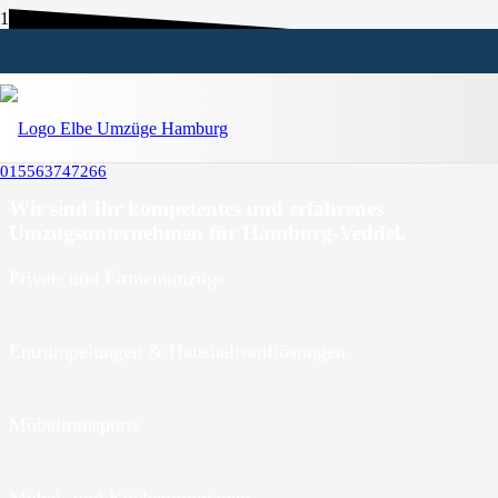
Umzugsunternehmen Hamburg-
Veddel
015563747266
Wir sind Ihr kompetentes und erfahrenes
Umzugsunternehmen für Hamburg-Veddel.
Privat- und Firmenumzüge
Entrümpelungen & Haushaltsauflösungen
Möbeltransporte