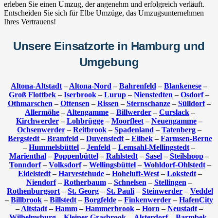
erleben Sie einen Umzug, der angenehm und erfolgreich verläuft.
Entscheiden Sie sich für Elbe Umzüge, das Umzugsunternehmen
Ihres Vertrauens!
Unsere Einsatzorte in Hamburg und
Umgebung
Altona-Altstadt
–
Altona-Nord
–
Bahrenfeld
–
Blankenese
–
Groß Flottbek
–
Iserbrook
–
Lurup
–
Nienstedten
–
Osdorf
–
Othmarschen
–
Ottensen
–
Rissen
–
Sternschanze
–
Sülldorf
–
Allermöhe
–
Altengamme
–
Billwerder
–
Curslack
–
Kirchwerder
–
Lohbrügge
–
Moorfleet
–
Neuengamme
–
Ochsenwerder
–
Reitbrook
–
Spadenland
–
Tatenberg
–
Bergstedt
–
Bramfeld
–
Duvenstedt
–
Eilbek
–
Farmsen-Berne
–
Hummelsbüttel
–
Jenfeld
–
Lemsahl-Mellingstedt
–
Marienthal
–
Poppenbüttel
–
Rahlstedt
–
Sasel
–
Steilshoop
–
Tonndorf
–
Volksdorf
–
Wellingsbüttel
–
Wohldorf-Ohlstedt
–
Eidelstedt
–
Harvestehude
–
Hoheluft-West
–
Lokstedt
–
Niendorf
–
Rotherbaum
–
Schnelsen
–
Stellingen
–
Rothenburgsort
–
St. Georg
–
St. Pauli
–
Steinwerder
–
Veddel
–
Billbrook
–
Billstedt
–
Borgfelde
–
Finkenwerder
–
HafenCity
–
Altstadt
–
Hamm
–
Hammerbrook
–
Horn
–
Neustadt
–
Wilhelmsburg
–
Kleiner Grasbrook
–
Alsterdorf
–
Barmbek-