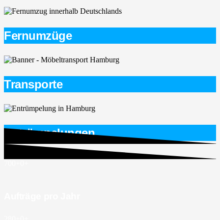
Fernumzüge
Transporte
Entrümpelungen
700+
0
+
Aufträge pro Jahr
280+
0
+