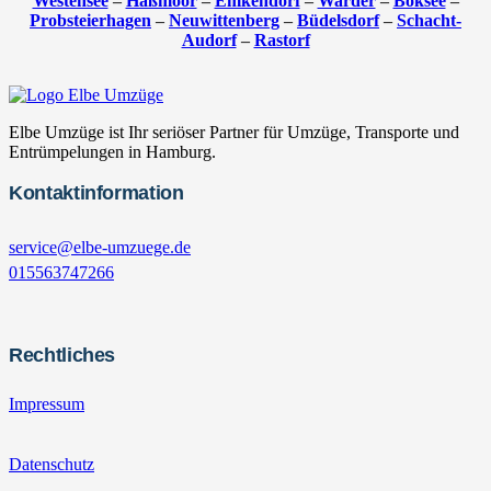
Westensee
–
Haßmoor
–
Emkendorf
–
Warder
–
Boksee
–
Probsteierhagen
–
Neuwittenberg
–
Büdelsdorf
–
Schacht-
Audorf
–
Rastorf
Elbe Umzüge ist Ihr seriöser Partner für Umzüge, Transporte und
Entrümpelungen in Hamburg.
Kontaktinformation
service@elbe-umzuege.de
015563747266
Rechtliches
Impressum
Datenschutz