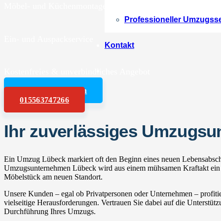
Möbel- und Küchenmontagen
Professioneller Umzugss
Ein- und Auspackservice
Kontakt
Kostenfreies & unverbindliches Angebot
Angebot anfordern
015563747266
Ihr zuverlässiges Umzugs
Ein Umzug Lübeck markiert oft den Beginn eines neuen Lebensabschni
Umzugsunternehmen Lübeck wird aus einem mühsamen Kraftakt ein ent
Möbelstück am neuen Standort.
Unsere Kunden – egal ob Privatpersonen oder Unternehmen – profitie
vielseitige Herausforderungen. Vertrauen Sie dabei auf die Unterstüt
Durchführung Ihres Umzugs.