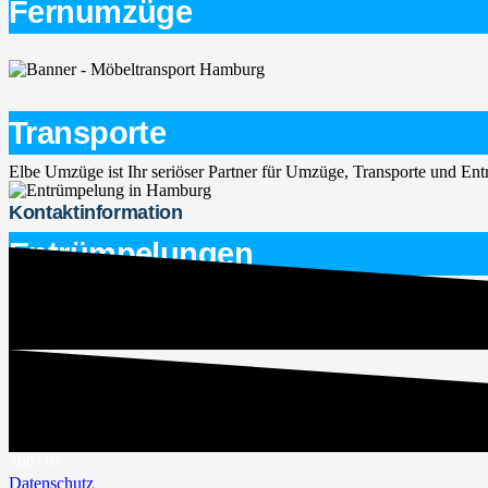
Fernumzüge
Transporte
Elbe Umzüge ist Ihr seriöser Partner für Umzüge, Transporte und E
Kontaktinformation
Entrümpelungen
service@elbe-umzuege.de
015563747266
Rechtliches
Impressum
700+
0
+
Datenschutz