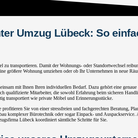
hter Umzug Lübeck: So einfa
u transportieren. Damit der Wohnungs- oder Standortwechsel reibungslo
in eine größere Wohnung umziehen oder ob Ihr Unternehmen in neue Räum
sam mit Ihnen Ihren individuellen Bedarf. Dazu gehört eine genaue In
h qualifizierte Mitarbeiter, die sowohl Erfahrung beim sicheren Handli
g transportiert wie private Möbel und Erinnerungsstücke.
fitieren Sie von einer stressfreien und fachgerechten Beratung, Pl
u komplexer Bürotechnik oder sogar Einpack- und Auspackservice. Au
gsfirma Lübeck koordiniert sämtliche Schritte für Sie.