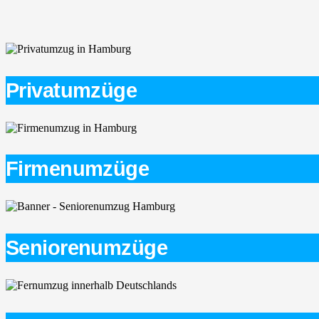
Privatumzüge
Firmenumzüge
Seniorenumzüge