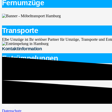
Fernumzüge
Transporte
Elbe Umzüge ist Ihr seriöser Partner für Umzüge, Transporte und E
Kontaktinformation
Entrümpelungen
service@elbe-umzuege.de
015563747266
Rechtliches
Impressum
700+
0
+
Datenschutz