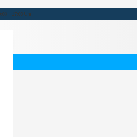
9:00 – 17:00 Uhr
k Göhren
ternehmen für Malk Göhren.