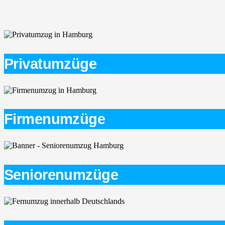
Privatumzüge
Firmenumzüge
Seniorenumzüge