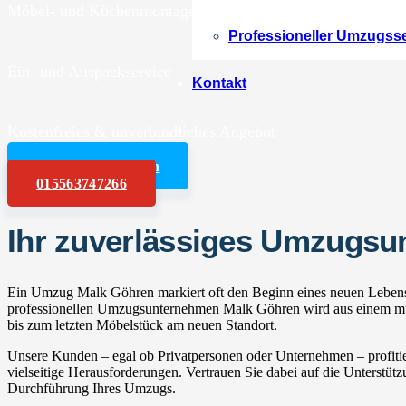
Möbel- und Küchenmontagen
Professioneller Umzugss
Ein- und Auspackservice
Kontakt
Kostenfreies & unverbindliches Angebot
Angebot anfordern
015563747266
Ihr zuverlässiges Umzugs
Ein Umzug Malk Göhren markiert oft den Beginn eines neuen Lebensa
professionellen Umzugsunternehmen Malk Göhren wird aus einem mühs
bis zum letzten Möbelstück am neuen Standort.
Unsere Kunden – egal ob Privatpersonen oder Unternehmen – profitie
vielseitige Herausforderungen. Vertrauen Sie dabei auf die Unterstüt
Durchführung Ihres Umzugs.