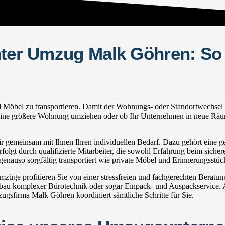
hter Umzug Malk Göhren: So 
bel zu transportieren. Damit der Wohnungs- oder Standortwechsel reib
in eine größere Wohnung umziehen oder ob Ihr Unternehmen in neue Räum
gemeinsam mit Ihnen Ihren individuellen Bedarf. Dazu gehört eine gen
olgt durch qualifizierte Mitarbeiter, die sowohl Erfahrung beim sicher
nauso sorgfältig transportiert wie private Möbel und Erinnerungsstüc
ge profitieren Sie von einer stressfreien und fachgerechten Beratu
u komplexer Bürotechnik oder sogar Einpack- und Auspackservice. Au
gsfirma Malk Göhren koordiniert sämtliche Schritte für Sie.