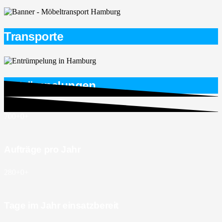
Transporte
Entrümpelungen
700+
0
+
Aufträge pro Jahr
280+
0
+
Tage im Jahr einsatzbereit