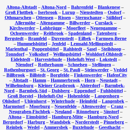
Altona-Altstadt
–
Altona-Nord
–
Bahrenfeld
–
Blankenese
–
Groß Flottbek
–
Iserbrook
–
Lurup
–
Nienstedten
–
Osdorf
–
Othmarschen
–
Ottensen
–
Rissen
–
Sternschanze
–
Sülldorf
–
Allermöhe
–
Altengamme
–
Billwerder
–
Curslack
–
Kirchwerder
–
Lohbrügge
–
Moorfleet
–
Neuengamme
–
Ochsenwerder
–
Reitbrook
–
Spadenland
–
Tatenberg
–
Bergstedt
–
Bramfeld
–
Duvenstedt
–
Eilbek
–
Farmsen-Berne
–
Hummelsbüttel
–
Jenfeld
–
Lemsahl-Mellingstedt
–
Marienthal
–
Poppenbüttel
–
Rahlstedt
–
Sasel
–
Steilshoop
–
Tonndorf
–
Volksdorf
–
Wellingsbüttel
–
Wohldorf-Ohlstedt
–
Eidelstedt
–
Harvestehude
–
Hoheluft-West
–
Lokstedt
–
Niendorf
–
Rotherbaum
–
Schnelsen
–
Stellingen
–
Rothenburgsort
–
St. Georg
–
St. Pauli
–
Steinwerder
–
Veddel
–
Billbrook
–
Billstedt
–
Borgfelde
–
Finkenwerder
–
HafenCity
–
Altstadt
–
Hamm
–
Hammerbrook
–
Horn
–
Neustadt
–
Wilhelmsburg
–
Kleiner Grasbrook
–
Alsterdorf
–
Barmbek-
Nord
–
Barmbek-Süd
–
Dulsberg
–
Eppendorf
–
Fuhlsbüttel
–
Groß Borstel
–
Hoheluft-Ost
–
Hohenfelde
–
Langenhorn
–
Ohlsdorf
–
Uhlenhorst
–
Winterhude
–
Heimfeld
–
Langenbek
–
Marmstorf
–
Moorburg
–
Neuenfelde
–
Altenwerder
–
Cranz
–
Neugraben-Fischbek
–
Neuland
–
Rönneburg
–
Sinstorf
–
Altona
–
Eimsbüttel
–
Hamburg-Mitte
–
Hamburg-Nord
–
Bergedorf
–
Harburg
–
Wandsbek
–
Norderstedt
–
Pinneberg
–
Reinbek
–
Wedel
–
Ammersbek
–
Buxtehude
–
Geesthacht
–