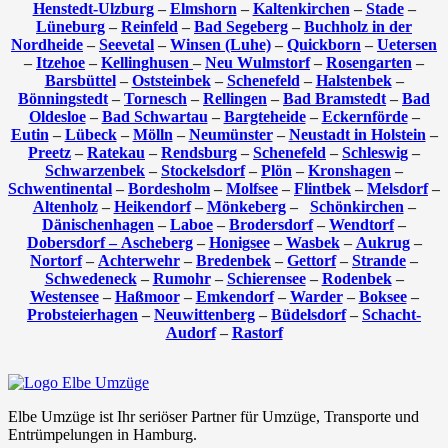
Henstedt-Ulzburg
–
Elmshorn
–
Kaltenkirchen
–
Stade
–
Lüneburg
–
Reinfeld
–
Bad Segeberg
–
Buchholz in der
Nordheide
–
Seevetal
–
Winsen (Luhe)
–
Quickborn
–
Uetersen
–
Itzehoe
–
Kellinghusen
–
Neu Wulmstorf
–
Rosengarten
–
Barsbüttel
–
Oststeinbek
–
Schenefeld
–
Halstenbek
–
Bönningstedt
–
Tornesch
–
Rellingen
–
Bad Bramstedt
–
Bad
Oldesloe
–
Bad Schwartau
–
Bargteheide
–
Eckernförde
–
Eutin
–
Lübeck
–
Mölln
–
Neumünster
–
Neustadt in Holstein
–
Preetz
–
Ratekau
–
Rendsburg
–
Schenefeld
–
Schleswig
–
Schwarzenbek
–
Stockelsdorf
–
Plön
–
Kronshagen
–
Schwentinental
–
Bordesholm
–
Molfsee
–
Flintbek
–
Melsdorf
–
Altenholz
–
Heikendorf
–
Mönkeberg
–
Schönkirchen
–
Dänischenhagen
–
Laboe
–
Brodersdorf
–
Wendtorf
–
Dobersdorf –
Ascheberg
–
Honigsee
–
Wasbek
–
Aukrug
–
Nortorf
–
Achterwehr
–
Bredenbek
–
Gettorf
–
Strande
–
Schwedeneck
–
Rumohr
–
Schierensee
–
Rodenbek
–
Westensee
–
Haßmoor
–
Emkendorf
–
Warder
–
Boksee
–
Probsteierhagen
–
Neuwittenberg
–
Büdelsdorf
–
Schacht-
Audorf
–
Rastorf
Elbe Umzüge ist Ihr seriöser Partner für Umzüge, Transporte und
Entrümpelungen in Hamburg.