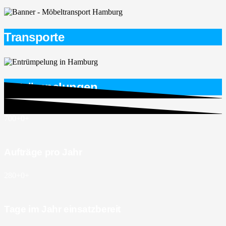
Transporte
Entrümpelungen
700+
0
+
Aufträge pro Jahr
280+
0
+
Tage im Jahr einsatzbereit