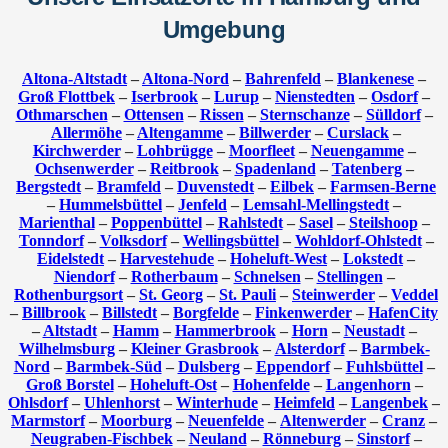
Umgebung
Altona-Altstadt
–
Altona-Nord
–
Bahrenfeld
–
Blankenese
–
Groß Flottbek
–
Iserbrook
–
Lurup
–
Nienstedten
–
Osdorf
–
Othmarschen
–
Ottensen
–
Rissen
–
Sternschanze
–
Sülldorf
–
Allermöhe
–
Altengamme
–
Billwerder
–
Curslack
–
Kirchwerder
–
Lohbrügge
–
Moorfleet
–
Neuengamme
–
Ochsenwerder
–
Reitbrook
–
Spadenland
–
Tatenberg
–
Bergstedt
–
Bramfeld
–
Duvenstedt
–
Eilbek
–
Farmsen-Berne
–
Hummelsbüttel
–
Jenfeld
–
Lemsahl-Mellingstedt
–
Marienthal
–
Poppenbüttel
–
Rahlstedt
–
Sasel
–
Steilshoop
–
Tonndorf
–
Volksdorf
–
Wellingsbüttel
–
Wohldorf-Ohlstedt
–
Eidelstedt
–
Harvestehude
–
Hoheluft-West
–
Lokstedt
–
Niendorf
–
Rotherbaum
–
Schnelsen
–
Stellingen
–
Rothenburgsort
–
St. Georg
–
St. Pauli
–
Steinwerder
–
Veddel
–
Billbrook
–
Billstedt
–
Borgfelde
–
Finkenwerder
–
HafenCity
–
Altstadt
–
Hamm
–
Hammerbrook
–
Horn
–
Neustadt
–
Wilhelmsburg
–
Kleiner Grasbrook
–
Alsterdorf
–
Barmbek-
Nord
–
Barmbek-Süd
–
Dulsberg
–
Eppendorf
–
Fuhlsbüttel
–
Groß Borstel
–
Hoheluft-Ost
–
Hohenfelde
–
Langenhorn
–
Ohlsdorf
–
Uhlenhorst
–
Winterhude
–
Heimfeld
–
Langenbek
–
Marmstorf
–
Moorburg
–
Neuenfelde
–
Altenwerder
–
Cranz
–
Neugraben-Fischbek
–
Neuland
–
Rönneburg
–
Sinstorf
–