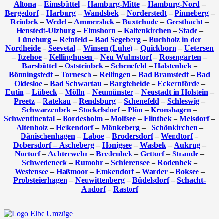
Altona
–
Eimsbüttel
–
Hamburg-Mitte
–
Hamburg-Nord
–
Bergedorf
–
Harburg
–
Wandsbek
–
Norderstedt
–
Pinneberg
–
Reinbek
–
Wedel
–
Ammersbek
–
Buxtehude
–
Geesthacht
–
Henstedt-Ulzburg
–
Elmshorn
–
Kaltenkirchen
–
Stade
–
Lüneburg
–
Reinfeld
–
Bad Segeberg
–
Buchholz in der
Nordheide
–
Seevetal
–
Winsen (Luhe)
–
Quickborn
–
Uetersen
–
Itzehoe
–
Kellinghusen
–
Neu Wulmstorf
–
Rosengarten
–
Barsbüttel
–
Oststeinbek
–
Schenefeld
–
Halstenbek
–
Bönningstedt
–
Tornesch
–
Rellingen
–
Bad Bramstedt
–
Bad
Oldesloe
–
Bad Schwartau
–
Bargteheide
–
Eckernförde
–
Eutin
–
Lübeck
–
Mölln
–
Neumünster
–
Neustadt in Holstein
–
Preetz
–
Ratekau
–
Rendsburg
–
Schenefeld
–
Schleswig
–
Schwarzenbek
–
Stockelsdorf
–
Plön
–
Kronshagen
–
Schwentinental
–
Bordesholm
–
Molfsee
–
Flintbek
–
Melsdorf
–
Altenholz
–
Heikendorf
–
Mönkeberg
–
Schönkirchen
–
Dänischenhagen
–
Laboe
–
Brodersdorf
–
Wendtorf
–
Dobersdorf –
Ascheberg
–
Honigsee
–
Wasbek
–
Aukrug
–
Nortorf
–
Achterwehr
–
Bredenbek
–
Gettorf
–
Strande
–
Schwedeneck
–
Rumohr
–
Schierensee
–
Rodenbek
–
Westensee
–
Haßmoor
–
Emkendorf
–
Warder
–
Boksee
–
Probsteierhagen
–
Neuwittenberg
–
Büdelsdorf
–
Schacht-
Audorf
–
Rastorf