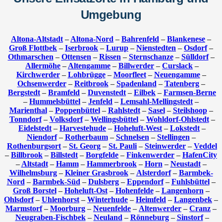
Umgebung
Altona-Altstadt
–
Altona-Nord
–
Bahrenfeld
–
Blankenese
–
Groß Flottbek
–
Iserbrook
–
Lurup
–
Nienstedten
–
Osdorf
–
Othmarschen
–
Ottensen
–
Rissen
–
Sternschanze
–
Sülldorf
–
Allermöhe
–
Altengamme
–
Billwerder
–
Curslack
–
Kirchwerder
–
Lohbrügge
–
Moorfleet
–
Neuengamme
–
Ochsenwerder
–
Reitbrook
–
Spadenland
–
Tatenberg
–
Bergstedt
–
Bramfeld
–
Duvenstedt
–
Eilbek
–
Farmsen-Berne
–
Hummelsbüttel
–
Jenfeld
–
Lemsahl-Mellingstedt
–
Marienthal
–
Poppenbüttel
–
Rahlstedt
–
Sasel
–
Steilshoop
–
Tonndorf
–
Volksdorf
–
Wellingsbüttel
–
Wohldorf-Ohlstedt
–
Eidelstedt
–
Harvestehude
–
Hoheluft-West
–
Lokstedt
–
Niendorf
–
Rotherbaum
–
Schnelsen
–
Stellingen
–
Rothenburgsort
–
St. Georg
–
St. Pauli
–
Steinwerder
–
Veddel
–
Billbrook
–
Billstedt
–
Borgfelde
–
Finkenwerder
–
HafenCity
–
Altstadt
–
Hamm
–
Hammerbrook
–
Horn
–
Neustadt
–
Wilhelmsburg
–
Kleiner Grasbrook
–
Alsterdorf
–
Barmbek-
Nord
–
Barmbek-Süd
–
Dulsberg
–
Eppendorf
–
Fuhlsbüttel
–
Groß Borstel
–
Hoheluft-Ost
–
Hohenfelde
–
Langenhorn
–
Ohlsdorf
–
Uhlenhorst
–
Winterhude
–
Heimfeld
–
Langenbek
–
Marmstorf
–
Moorburg
–
Neuenfelde
–
Altenwerder
–
Cranz
–
Neugraben-Fischbek
–
Neuland
–
Rönneburg
–
Sinstorf
–