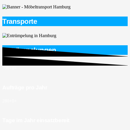
Transporte
Entrümpelungen
700+
0
+
Aufträge pro Jahr
280+
0
+
Tage im Jahr einsatzbereit