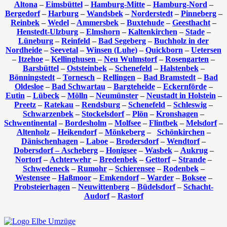
Altona
–
Eimsbüttel
–
Hamburg-Mitte
–
Hamburg-Nord
–
Bergedorf
–
Harburg
–
Wandsbek
–
Norderstedt
–
Pinneberg
–
Reinbek
–
Wedel
–
Ammersbek
–
Buxtehude
–
Geesthacht
–
Henstedt-Ulzburg
–
Elmshorn
–
Kaltenkirchen
–
Stade
–
Lüneburg
–
Reinfeld
–
Bad Segeberg
–
Buchholz in der
Nordheide
–
Seevetal
–
Winsen (Luhe)
–
Quickborn
–
Uetersen
–
Itzehoe
–
Kellinghusen
–
Neu Wulmstorf
–
Rosengarten
–
Barsbüttel
–
Oststeinbek
–
Schenefeld
–
Halstenbek
–
Bönningstedt
–
Tornesch
–
Rellingen
–
Bad Bramstedt
–
Bad
Oldesloe
–
Bad Schwartau
–
Bargteheide
–
Eckernförde
–
Eutin
–
Lübeck
–
Mölln
–
Neumünster
–
Neustadt in Holstein
–
Preetz
–
Ratekau
–
Rendsburg
–
Schenefeld
–
Schleswig
–
Schwarzenbek
–
Stockelsdorf
–
Plön
–
Kronshagen
–
Schwentinental
–
Bordesholm
–
Molfsee
–
Flintbek
–
Melsdorf
–
Altenholz
–
Heikendorf
–
Mönkeberg
–
Schönkirchen
–
Dänischenhagen
–
Laboe
–
Brodersdorf
–
Wendtorf
–
Dobersdorf –
Ascheberg
–
Honigsee
–
Wasbek
–
Aukrug
–
Nortorf
–
Achterwehr
–
Bredenbek
–
Gettorf
–
Strande
–
Schwedeneck
–
Rumohr
–
Schierensee
–
Rodenbek
–
Westensee
–
Haßmoor
–
Emkendorf
–
Warder
–
Boksee
–
Probsteierhagen
–
Neuwittenberg
–
Büdelsdorf
–
Schacht-
Audorf
–
Rastorf