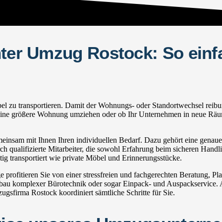
hter Umzug Rostock: So einf
zu transportieren. Damit der Wohnungs- oder Standortwechsel reibungsl
in eine größere Wohnung umziehen oder ob Ihr Unternehmen in neue Räum
nsam mit Ihnen Ihren individuellen Bedarf. Dazu gehört eine genaue I
h qualifizierte Mitarbeiter, die sowohl Erfahrung beim sicheren Handli
g transportiert wie private Möbel und Erinnerungsstücke.
ofitieren Sie von einer stressfreien und fachgerechten Beratung, P
u komplexer Bürotechnik oder sogar Einpack- und Auspackservice. Au
sfirma Rostock koordiniert sämtliche Schritte für Sie.