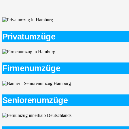
Privatumzüge
Firmenumzüge
Seniorenumzüge