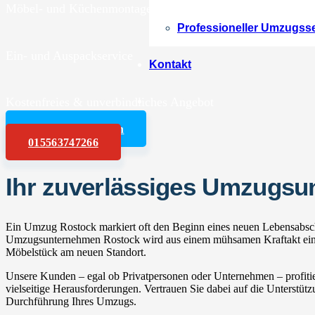
Möbel- und Küchenmontagen
Professioneller Umzugss
Ein- und Auspackservice
Kontakt
Kostenfreies & unverbindliches Angebot
Angebot anfordern
015563747266
Ihr zuverlässiges Umzugs
Ein Umzug Rostock markiert oft den Beginn eines neuen Lebensabschn
Umzugsunternehmen Rostock wird aus einem mühsamen Kraftakt ein en
Möbelstück am neuen Standort.
Unsere Kunden – egal ob Privatpersonen oder Unternehmen – profitie
vielseitige Herausforderungen. Vertrauen Sie dabei auf die Unterstüt
Durchführung Ihres Umzugs.