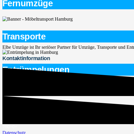
Fernumzüge
Transporte
Elbe Umzüge ist Ihr seriöser Partner für Umzüge, Transporte und E
Kontaktinformation
Entrümpelungen
service@elbe-umzuege.de
015563747266
Rechtliches
Impressum
700+
0
+
Datenschutz