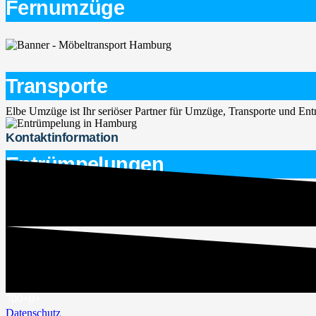
Fernumzüge
Transporte
Elbe Umzüge ist Ihr seriöser Partner für Umzüge, Transporte und E
Kontaktinformation
Entrümpelungen
service@elbe-umzuege.de
015563747266
Rechtliches
Impressum
700+
0
+
Datenschutz