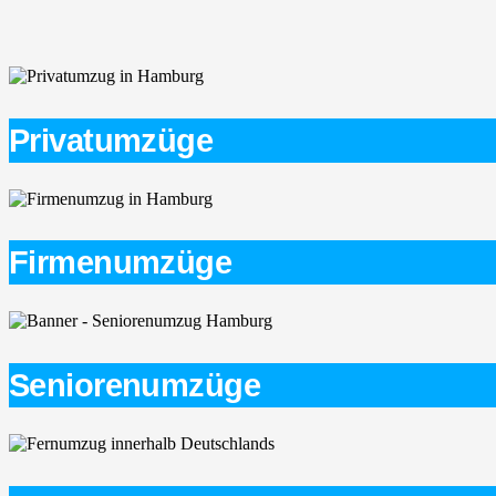
Privatumzüge
Firmenumzüge
Seniorenumzüge