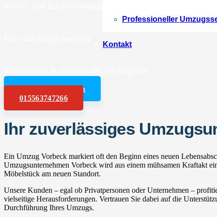
Möbel- und Küchenmontagen
Professioneller Umzugss
Ein- und Auspackservice
Kontakt
Kostenfreies & unverbindliches Angebot
Angebot anfordern
015563747266
Ihr zuverlässiges Umzugs
Ein Umzug Vorbeck markiert oft den Beginn eines neuen Lebensabschn
Umzugsunternehmen Vorbeck wird aus einem mühsamen Kraftakt ein en
Möbelstück am neuen Standort.
Unsere Kunden – egal ob Privatpersonen oder Unternehmen – profitie
vielseitige Herausforderungen. Vertrauen Sie dabei auf die Unterstüt
Durchführung Ihres Umzugs.