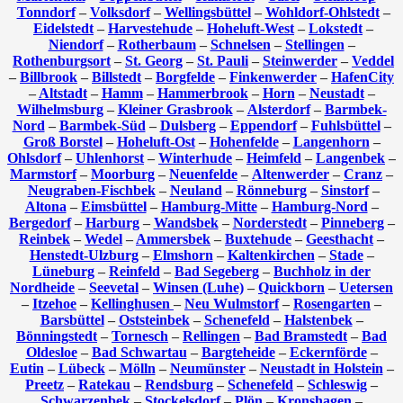
Tonndorf
–
Volksdorf
–
Wellingsbüttel
–
Wohldorf-Ohlstedt
–
Eidelstedt
–
Harvestehude
–
Hoheluft-West
–
Lokstedt
–
Niendorf
–
Rotherbaum
–
Schnelsen
–
Stellingen
–
Rothenburgsort
–
St. Georg
–
St. Pauli
–
Steinwerder
–
Veddel
–
Billbrook
–
Billstedt
–
Borgfelde
–
Finkenwerder
–
HafenCity
–
Altstadt
–
Hamm
–
Hammerbrook
–
Horn
–
Neustadt
–
Wilhelmsburg
–
Kleiner Grasbrook
–
Alsterdorf
–
Barmbek-
Nord
–
Barmbek-Süd
–
Dulsberg
–
Eppendorf
–
Fuhlsbüttel
–
Groß Borstel
–
Hoheluft-Ost
–
Hohenfelde
–
Langenhorn
–
Ohlsdorf
–
Uhlenhorst
–
Winterhude
–
Heimfeld
–
Langenbek
–
Marmstorf
–
Moorburg
–
Neuenfelde
–
Altenwerder
–
Cranz
–
Neugraben-Fischbek
–
Neuland
–
Rönneburg
–
Sinstorf
–
Altona
–
Eimsbüttel
–
Hamburg-Mitte
–
Hamburg-Nord
–
Bergedorf
–
Harburg
–
Wandsbek
–
Norderstedt
–
Pinneberg
–
Reinbek
–
Wedel
–
Ammersbek
–
Buxtehude
–
Geesthacht
–
Henstedt-Ulzburg
–
Elmshorn
–
Kaltenkirchen
–
Stade
–
Lüneburg
–
Reinfeld
–
Bad Segeberg
–
Buchholz in der
Nordheide
–
Seevetal
–
Winsen (Luhe)
–
Quickborn
–
Uetersen
–
Itzehoe
–
Kellinghusen
–
Neu Wulmstorf
–
Rosengarten
–
Barsbüttel
–
Oststeinbek
–
Schenefeld
–
Halstenbek
–
Bönningstedt
–
Tornesch
–
Rellingen
–
Bad Bramstedt
–
Bad
Oldesloe
–
Bad Schwartau
–
Bargteheide
–
Eckernförde
–
Eutin
–
Lübeck
–
Mölln
–
Neumünster
–
Neustadt in Holstein
–
Preetz
–
Ratekau
–
Rendsburg
–
Schenefeld
–
Schleswig
–
Schwarzenbek
–
Stockelsdorf
–
Plön
–
Kronshagen
–