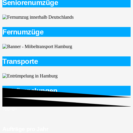
Seniorenumzüge
Fernumzüge
Transporte
Entrümpelungen
700+
0
+
Aufträge pro Jahr