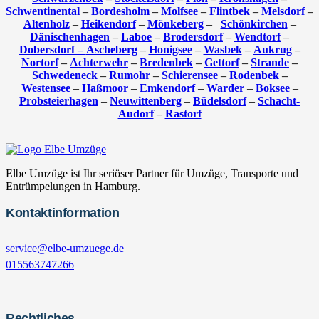
Schwentinental
–
Bordesholm
–
Molfsee
–
Flintbek
–
Melsdorf
–
Altenholz
–
Heikendorf
–
Mönkeberg
–
Schönkirchen
–
Dänischenhagen
–
Laboe
–
Brodersdorf
–
Wendtorf
–
Dobersdorf –
Ascheberg
–
Honigsee
–
Wasbek
–
Aukrug
–
Nortorf
–
Achterwehr
–
Bredenbek
–
Gettorf
–
Strande
–
Schwedeneck
–
Rumohr
–
Schierensee
–
Rodenbek
–
Westensee
–
Haßmoor
–
Emkendorf
–
Warder
–
Boksee
–
Probsteierhagen
–
Neuwittenberg
–
Büdelsdorf
–
Schacht-
Audorf
–
Rastorf
Elbe Umzüge ist Ihr seriöser Partner für Umzüge, Transporte und
Entrümpelungen in Hamburg.
Kontaktinformation
service@elbe-umzuege.de
015563747266
Rechtliches