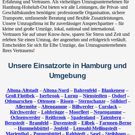
Erfahrung und Vertrauen. Als vielseitiges Umzugsunternehmen für
Hamburg-Hoheluft-Ost bieten wir alle Leistungen, die Privat- und
Geschäftskunden benötigen: professionelle Organisation, sichere
Transporte, umfassende Beratung und flexible Zusatzleistungen.
Unsere Umzugsfirma ist Ihr zuverlässiger Ansprechpartner – für
kleine und große Umzüge, lokal, national und international.
Vertrauen Sie auf unser Know-how, sparen Sie Stress und Zeit und
erleben Sie einen Umzug, der angenehm und erfolgreich verläuft.
Entscheiden Sie sich für Elbe Umzüge, das Umzugsunternehmen
Ihres Vertrauens!
Unsere Einsatzorte in Hamburg und
Umgebung
Altona-Altstadt
–
Altona-Nord
–
Bahrenfeld
–
Blankenese
–
Groß Flottbek
–
Iserbrook
–
Lurup
–
Nienstedten
–
Osdorf
–
Othmarschen
–
Ottensen
–
Rissen
–
Sternschanze
–
Sülldorf
–
Allermöhe
–
Altengamme
–
Billwerder
–
Curslack
–
Kirchwerder
–
Lohbrügge
–
Moorfleet
–
Neuengamme
–
Ochsenwerder
–
Reitbrook
–
Spadenland
–
Tatenberg
–
Bergstedt
–
Bramfeld
–
Duvenstedt
–
Eilbek
–
Farmsen-Berne
–
Hummelsbüttel
–
Jenfeld
–
Lemsahl-Mellingstedt
–
Marienthal
–
Poppenbüttel
–
Rahlstedt
–
Sasel
–
Steilshoop
–