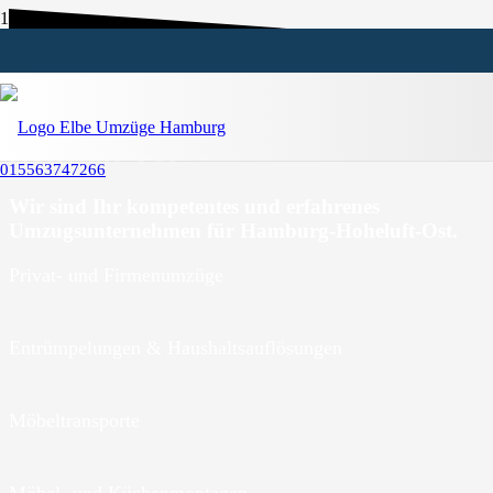
Umzugsunternehmen Hamburg-
Hoheluft-Ost
015563747266
Wir sind Ihr kompetentes und erfahrenes
Umzugsunternehmen für Hamburg-Hoheluft-Ost.
Privat- und Firmenumzüge
Entrümpelungen & Haushaltsauflösungen
Möbeltransporte