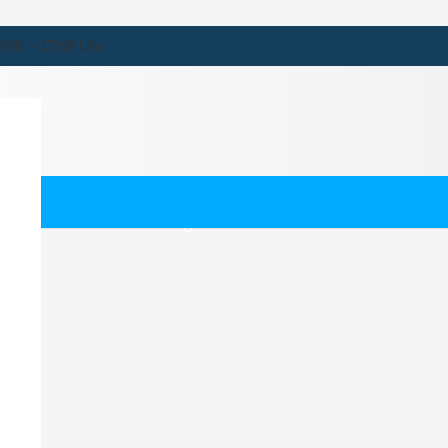
9:00 – 17:00 Uhr
burg-Hoheluft-West
ternehmen für Hamburg-Hoheluft-West.