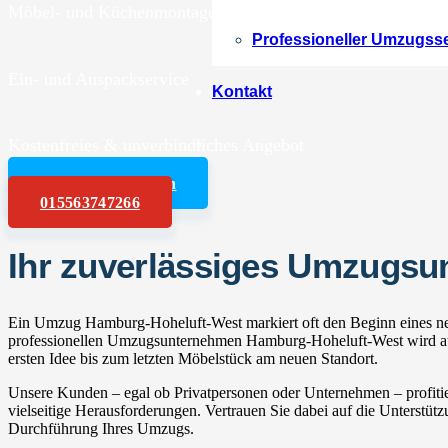
Möbel- und Küchenmontagen
Professioneller Umzugss
Ein- und Auspackservice
Kontakt
Kostenfreies & unverbindliches Angebot
Angebot anfordern
015563747266
Ihr zuverlässiges Umzugs
Ein Umzug Hamburg-Hoheluft-West markiert oft den Beginn eines neu
professionellen Umzugsunternehmen Hamburg-Hoheluft-West wird aus
ersten Idee bis zum letzten Möbelstück am neuen Standort.
Unsere Kunden – egal ob Privatpersonen oder Unternehmen – profitie
vielseitige Herausforderungen. Vertrauen Sie dabei auf die Unterstüt
Durchführung Ihres Umzugs.