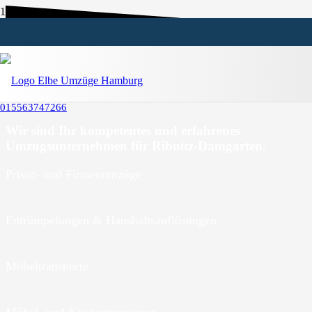
Umzugsunternehmen Ribnitz-
Damgarten
015563747266
Wir sind Ihr kompetentes und erfahrenes
Umzugsunternehmen für Ribnitz-Damgarten.
Privat- und Firmenumzüge
Entrümpelungen & Haushaltsauflösungen
Möbeltransporte