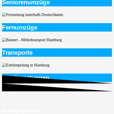
Seniorenumzüge
Fernumzüge
Transporte
Entrümpelungen
700+
0
+
Aufträge pro Jahr