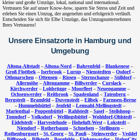
kleine und große Umzüge, lokal, national und international.
Vertrauen Sie auf unser Know-how, sparen Sie Stress und Zeit und
erleben Sie einen Umzug, der angenehm und erfolgreich verläuft.
Entscheiden Sie sich für Elbe Umzüge, das Umzugsunternehmen
Ihres Vertrauens!
Unsere Einsatzorte in Hamburg und
Umgebung
Altona-Altstadt
–
Altona-Nord
–
Bahrenfeld
–
Blankenese
–
Groß Flottbek
–
Iserbrook
–
Lurup
–
Nienstedten
–
Osdorf
–
Othmarschen
–
Ottensen
–
Rissen
–
Sternschanze
–
Sülldorf
–
Allermöhe
–
Altengamme
–
Billwerder
–
Curslack
–
Kirchwerder
–
Lohbrügge
–
Moorfleet
–
Neuengamme
–
Ochsenwerder
–
Reitbrook
–
Spadenland
–
Tatenberg
–
Bergstedt
–
Bramfeld
–
Duvenstedt
–
Eilbek
–
Farmsen-Berne
–
Hummelsbüttel
–
Jenfeld
–
Lemsahl-Mellingstedt
–
Marienthal
–
Poppenbüttel
–
Rahlstedt
–
Sasel
–
Steilshoop
–
Tonndorf
–
Volksdorf
–
Wellingsbüttel
–
Wohldorf-Ohlstedt
–
Eidelstedt
–
Harvestehude
–
Hoheluft-West
–
Lokstedt
–
Niendorf
–
Rotherbaum
–
Schnelsen
–
Stellingen
–
Rothenburgsort
–
St. Georg
–
St. Pauli
–
Steinwerder
–
Veddel
–
Billbrook
–
Billstedt
–
Borgfelde
–
Finkenwerder
–
HafenCity