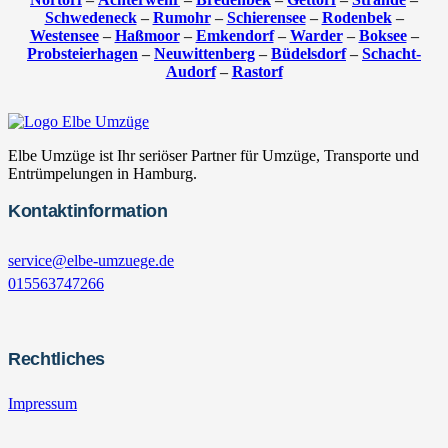
Schwedeneck
–
Rumohr
–
Schierensee
–
Rodenbek
–
Westensee
–
Haßmoor
–
Emkendorf
–
Warder
–
Boksee
–
Probsteierhagen
–
Neuwittenberg
–
Büdelsdorf
–
Schacht-
Audorf
–
Rastorf
Elbe Umzüge ist Ihr seriöser Partner für Umzüge, Transporte und
Entrümpelungen in Hamburg.
Kontaktinformation
service@elbe-umzuege.de
015563747266
Rechtliches
Impressum