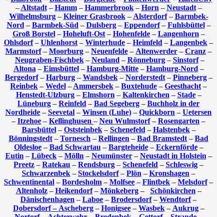
–
Altstadt
–
Hamm
–
Hammerbrook
–
Horn
–
Neustadt
–
Wilhelmsburg
–
Kleiner Grasbrook
–
Alsterdorf
–
Barmbek-
Nord
–
Barmbek-Süd
–
Dulsberg
–
Eppendorf
–
Fuhlsbüttel
–
Groß Borstel
–
Hoheluft-Ost
–
Hohenfelde
–
Langenhorn
–
Ohlsdorf
–
Uhlenhorst
–
Winterhude
–
Heimfeld
–
Langenbek
–
Marmstorf
–
Moorburg
–
Neuenfelde
–
Altenwerder
–
Cranz
–
Neugraben-Fischbek
–
Neuland
–
Rönneburg
–
Sinstorf
–
Altona
–
Eimsbüttel
–
Hamburg-Mitte
–
Hamburg-Nord
–
Bergedorf
–
Harburg
–
Wandsbek
–
Norderstedt
–
Pinneberg
–
Reinbek
–
Wedel
–
Ammersbek
–
Buxtehude
–
Geesthacht
–
Henstedt-Ulzburg
–
Elmshorn
–
Kaltenkirchen
–
Stade
–
Lüneburg
–
Reinfeld
–
Bad Segeberg
–
Buchholz in der
Nordheide
–
Seevetal
–
Winsen (Luhe)
–
Quickborn
–
Uetersen
–
Itzehoe
–
Kellinghusen
–
Neu Wulmstorf
–
Rosengarten
–
Barsbüttel
–
Oststeinbek
–
Schenefeld
–
Halstenbek
–
Bönningstedt
–
Tornesch
–
Rellingen
–
Bad Bramstedt
–
Bad
Oldesloe
–
Bad Schwartau
–
Bargteheide
–
Eckernförde
–
Eutin
–
Lübeck
–
Mölln
–
Neumünster
–
Neustadt in Holstein
–
Preetz
–
Ratekau
–
Rendsburg
–
Schenefeld
–
Schleswig
–
Schwarzenbek
–
Stockelsdorf
–
Plön
–
Kronshagen
–
Schwentinental
–
Bordesholm
–
Molfsee
–
Flintbek
–
Melsdorf
–
Altenholz
–
Heikendorf
–
Mönkeberg
–
Schönkirchen
–
Dänischenhagen
–
Laboe
–
Brodersdorf
–
Wendtorf
–
Dobersdorf –
Ascheberg
–
Honigsee
–
Wasbek
–
Aukrug
–
Nortorf
–
Achterwehr
–
Bredenbek
–
Gettorf
–
Strande
–