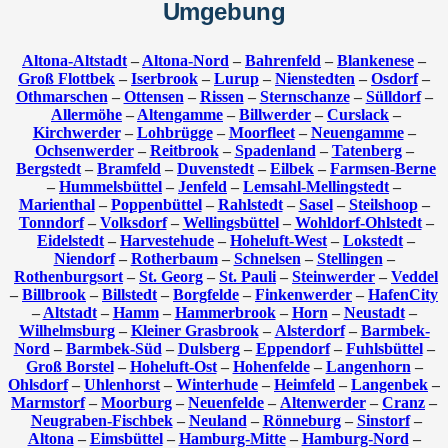
Umgebung
Altona-Altstadt
–
Altona-Nord
–
Bahrenfeld
–
Blankenese
–
Groß Flottbek
–
Iserbrook
–
Lurup
–
Nienstedten
–
Osdorf
–
Othmarschen
–
Ottensen
–
Rissen
–
Sternschanze
–
Sülldorf
–
Allermöhe
–
Altengamme
–
Billwerder
–
Curslack
–
Kirchwerder
–
Lohbrügge
–
Moorfleet
–
Neuengamme
–
Ochsenwerder
–
Reitbrook
–
Spadenland
–
Tatenberg
–
Bergstedt
–
Bramfeld
–
Duvenstedt
–
Eilbek
–
Farmsen-Berne
–
Hummelsbüttel
–
Jenfeld
–
Lemsahl-Mellingstedt
–
Marienthal
–
Poppenbüttel
–
Rahlstedt
–
Sasel
–
Steilshoop
–
Tonndorf
–
Volksdorf
–
Wellingsbüttel
–
Wohldorf-Ohlstedt
–
Eidelstedt
–
Harvestehude
–
Hoheluft-West
–
Lokstedt
–
Niendorf
–
Rotherbaum
–
Schnelsen
–
Stellingen
–
Rothenburgsort
–
St. Georg
–
St. Pauli
–
Steinwerder
–
Veddel
–
Billbrook
–
Billstedt
–
Borgfelde
–
Finkenwerder
–
HafenCity
–
Altstadt
–
Hamm
–
Hammerbrook
–
Horn
–
Neustadt
–
Wilhelmsburg
–
Kleiner Grasbrook
–
Alsterdorf
–
Barmbek-
Nord
–
Barmbek-Süd
–
Dulsberg
–
Eppendorf
–
Fuhlsbüttel
–
Groß Borstel
–
Hoheluft-Ost
–
Hohenfelde
–
Langenhorn
–
Ohlsdorf
–
Uhlenhorst
–
Winterhude
–
Heimfeld
–
Langenbek
–
Marmstorf
–
Moorburg
–
Neuenfelde
–
Altenwerder
–
Cranz
–
Neugraben-Fischbek
–
Neuland
–
Rönneburg
–
Sinstorf
–
Altona
–
Eimsbüttel
–
Hamburg-Mitte
–
Hamburg-Nord
–