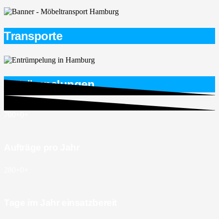
Transporte
Entrümpelungen
700+
0
+
Aufträge pro Jahr
280+
0
+
Tage im Jahr einsatzbereit