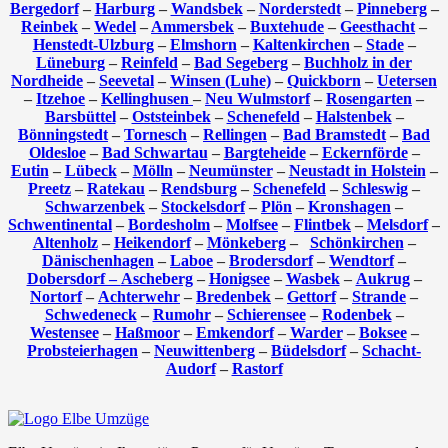
Bergedorf
–
Harburg
–
Wandsbek
–
Norderstedt
–
Pinneberg
–
Reinbek
–
Wedel
–
Ammersbek
–
Buxtehude
–
Geesthacht
–
Henstedt-Ulzburg
–
Elmshorn
–
Kaltenkirchen
–
Stade
–
Lüneburg
–
Reinfeld
–
Bad Segeberg
–
Buchholz in der
Nordheide
–
Seevetal
–
Winsen (Luhe)
–
Quickborn
–
Uetersen
–
Itzehoe
–
Kellinghusen
–
Neu Wulmstorf
–
Rosengarten
–
Barsbüttel
–
Oststeinbek
–
Schenefeld
–
Halstenbek
–
Bönningstedt
–
Tornesch
–
Rellingen
–
Bad Bramstedt
–
Bad
Oldesloe
–
Bad Schwartau
–
Bargteheide
–
Eckernförde
–
Eutin
–
Lübeck
–
Mölln
–
Neumünster
–
Neustadt in Holstein
–
Preetz
–
Ratekau
–
Rendsburg
–
Schenefeld
–
Schleswig
–
Schwarzenbek
–
Stockelsdorf
–
Plön
–
Kronshagen
–
Schwentinental
–
Bordesholm
–
Molfsee
–
Flintbek
–
Melsdorf
–
Altenholz
–
Heikendorf
–
Mönkeberg
–
Schönkirchen
–
Dänischenhagen
–
Laboe
–
Brodersdorf
–
Wendtorf
–
Dobersdorf –
Ascheberg
–
Honigsee
–
Wasbek
–
Aukrug
–
Nortorf
–
Achterwehr
–
Bredenbek
–
Gettorf
–
Strande
–
Schwedeneck
–
Rumohr
–
Schierensee
–
Rodenbek
–
Westensee
–
Haßmoor
–
Emkendorf
–
Warder
–
Boksee
–
Probsteierhagen
–
Neuwittenberg
–
Büdelsdorf
–
Schacht-
Audorf
–
Rastorf