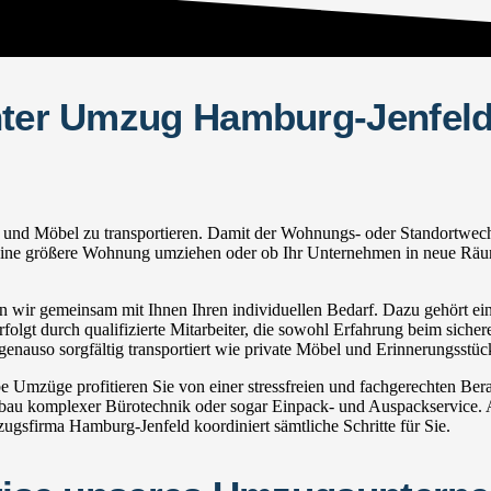
hter Umzug Hamburg-Jenfeld:
d Möbel zu transportieren. Damit der Wohnungs- oder Standortwechsel r
in eine größere Wohnung umziehen oder ob Ihr Unternehmen in neue Räum
wir gemeinsam mit Ihnen Ihren individuellen Bedarf. Dazu gehört eine 
olgt durch qualifizierte Mitarbeiter, die sowohl Erfahrung beim sicher
nauso sorgfältig transportiert wie private Möbel und Erinnerungsstüc
Umzüge profitieren Sie von einer stressfreien und fachgerechten Ber
u komplexer Bürotechnik oder sogar Einpack- und Auspackservice. Au
gsfirma Hamburg-Jenfeld koordiniert sämtliche Schritte für Sie.