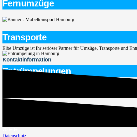
Fernumzüge
Transporte
Elbe Umzüge ist Ihr seriöser Partner für Umzüge, Transporte und E
Kontaktinformation
Entrümpelungen
service@elbe-umzuege.de
015563747266
Rechtliches
Impressum
700+
0
+
Datenschutz