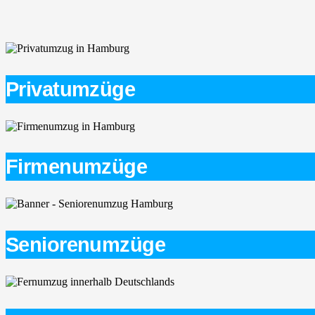
Privatumzüge
Firmenumzüge
Seniorenumzüge