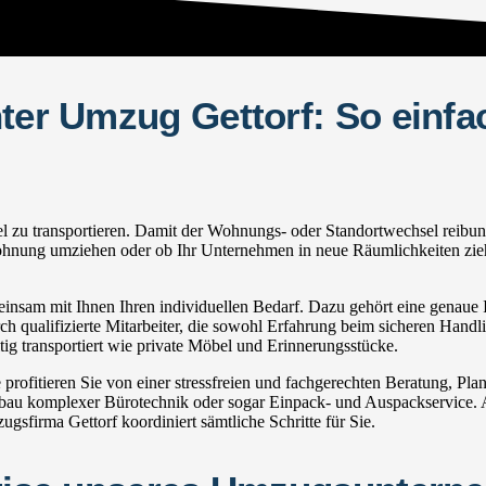
hter Umzug Gettorf: So einfa
u transportieren. Damit der Wohnungs- oder Standortwechsel reibungslos
ohnung umziehen oder ob Ihr Unternehmen in neue Räumlichkeiten zieht:
nsam mit Ihnen Ihren individuellen Bedarf. Dazu gehört eine genaue In
h qualifizierte Mitarbeiter, die sowohl Erfahrung beim sicheren Handli
g transportiert wie private Möbel und Erinnerungsstücke.
ofitieren Sie von einer stressfreien und fachgerechten Beratung, Pl
u komplexer Bürotechnik oder sogar Einpack- und Auspackservice. Au
sfirma Gettorf koordiniert sämtliche Schritte für Sie.