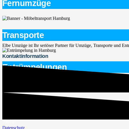
Fernumzüge
Transporte
Elbe Umzüge ist Ihr seriöser Partner für Umzüge, Transporte und E
Kontaktinformation
Entrümpelungen
service@elbe-umzuege.de
015563747266
Rechtliches
Impressum
700+
0
+
Datenschutz