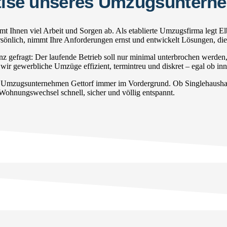
rtise unseres Umzugsuntern
t Ihnen viel Arbeit und Sorgen ab. Als etablierte Umzugsfirma legt E
persönlich, nimmt Ihre Anforderungen ernst und entwickelt Lösungen, di
gefragt: Der laufende Betrieb soll nur minimal unterbrochen werden
ir gewerbliche Umzüge effizient, termintreu und diskret – egal ob inne
r Umzugsunternehmen Gettorf immer im Vordergrund. Ob Singlehaushalt
 Wohnungswechsel schnell, sicher und völlig entspannt.