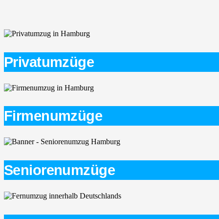
Privatumzüge
Firmenumzüge
Seniorenumzüge