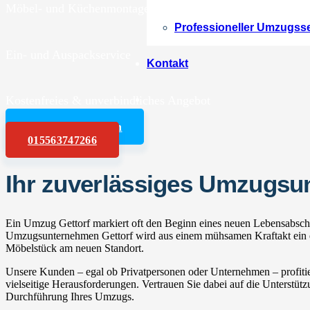
Möbel- und Küchenmontagen
Professioneller Umzugss
Ein- und Auspackservice
Kontakt
Kostenfreies & unverbindliches Angebot
Angebot anfordern
015563747266
Ihr zuverlässiges Umzugsu
Ein Umzug Gettorf markiert oft den Beginn eines neuen Lebensabschn
Umzugsunternehmen Gettorf wird aus einem mühsamen Kraftakt ein ent
Möbelstück am neuen Standort.
Unsere Kunden – egal ob Privatpersonen oder Unternehmen – profitie
vielseitige Herausforderungen. Vertrauen Sie dabei auf die Unterstüt
Durchführung Ihres Umzugs.