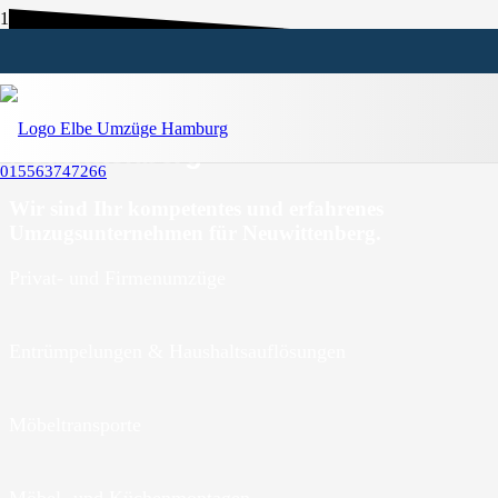
Umzugsunternehmen
Neuwittenberg
015563747266
Wir sind Ihr kompetentes und erfahrenes
Umzugsunternehmen für Neuwittenberg.
Privat- und Firmenumzüge
Entrümpelungen & Haushaltsauflösungen
Möbeltransporte