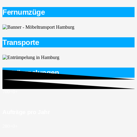
Fernumzüge
Transporte
Entrümpelungen
700+
0
+
Aufträge pro Jahr
280+
0
+