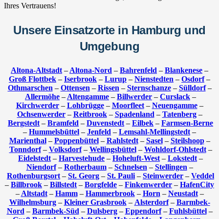
Ihres Vertrauens!
Unsere Einsatzorte in Hamburg und
Umgebung
Altona-Altstadt
–
Altona-Nord
–
Bahrenfeld
–
Blankenese
–
Groß Flottbek
–
Iserbrook
–
Lurup
–
Nienstedten
–
Osdorf
–
Othmarschen
–
Ottensen
–
Rissen
–
Sternschanze
–
Sülldorf
–
Allermöhe
–
Altengamme
–
Billwerder
–
Curslack
–
Kirchwerder
–
Lohbrügge
–
Moorfleet
–
Neuengamme
–
Ochsenwerder
–
Reitbrook
–
Spadenland
–
Tatenberg
–
Bergstedt
–
Bramfeld
–
Duvenstedt
–
Eilbek
–
Farmsen-Berne
–
Hummelsbüttel
–
Jenfeld
–
Lemsahl-Mellingstedt
–
Marienthal
–
Poppenbüttel
–
Rahlstedt
–
Sasel
–
Steilshoop
–
Tonndorf
–
Volksdorf
–
Wellingsbüttel
–
Wohldorf-Ohlstedt
–
Eidelstedt
–
Harvestehude
–
Hoheluft-West
–
Lokstedt
–
Niendorf
–
Rotherbaum
–
Schnelsen
–
Stellingen
–
Rothenburgsort
–
St. Georg
–
St. Pauli
–
Steinwerder
–
Veddel
–
Billbrook
–
Billstedt
–
Borgfelde
–
Finkenwerder
–
HafenCity
–
Altstadt
–
Hamm
–
Hammerbrook
–
Horn
–
Neustadt
–
Wilhelmsburg
–
Kleiner Grasbrook
–
Alsterdorf
–
Barmbek-
Nord
–
Barmbek-Süd
–
Dulsberg
–
Eppendorf
–
Fuhlsbüttel
–