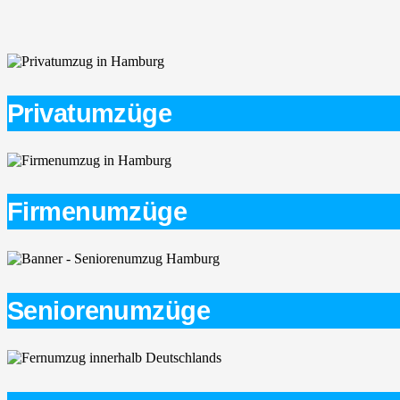
Privatumzüge
Firmenumzüge
Seniorenumzüge