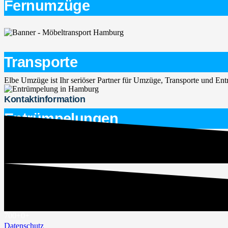
Fernumzüge
Transporte
Elbe Umzüge ist Ihr seriöser Partner für Umzüge, Transporte und E
Kontaktinformation
Entrümpelungen
service@elbe-umzuege.de
015563747266
Rechtliches
Impressum
700+
0
+
Datenschutz