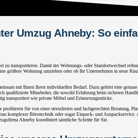
hter Umzug Ahneby: So einfa
u transportieren. Damit der Wohnungs- oder Standortwechsel reibungslo
in eine größere Wohnung umziehen oder ob Ihr Unternehmen in neue Räum
sam mit Ihnen Ihren individuellen Bedarf. Dazu gehört eine genaue In
h qualifizierte Mitarbeiter, die sowohl Erfahrung beim sicheren Handli
g transportiert wie private Möbel und Erinnerungsstücke.
ofitieren Sie von einer stressfreien und fachgerechten Beratung, P
u komplexer Bürotechnik oder sogar Einpack- und Auspackservice. Au
gsfirma Ahneby koordiniert sämtliche Schritte für Sie.