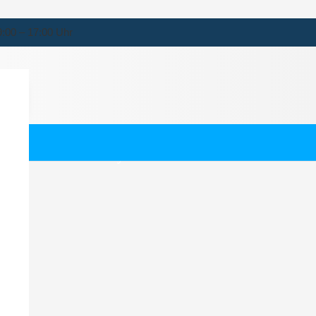
9:00 – 17:00 Uhr
neby
ternehmen für Ahneby.