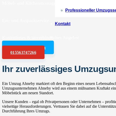
Möbel- und Küchenmontagen
Professioneller Umzugss
Ein- und Auspackservice
Kontakt
Kostenfreies & unverbindliches Angebot
Angebot anfordern
015563747266
Ihr zuverlässiges Umzugs
Ein Umzug Ahneby markiert oft den Beginn eines neuen Lebensabschni
Umzugsunternehmen Ahneby wird aus einem mühsamen Kraftakt ein ent
Möbelstück am neuen Standort.
Unsere Kunden – egal ob Privatpersonen oder Unternehmen – profitie
vielseitige Herausforderungen. Vertrauen Sie dabei auf die Unterstüt
Durchführung Ihres Umzugs.