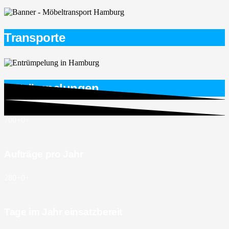
Transporte
Entrümpelungen
700+
0
+
Aufträge pro Jahr
280+
0
+
Tage im Jahr einsatzbereit