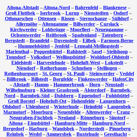
Altona-Altstadt
–
Altona-Nord
–
Bahrenfeld
–
Blankenese
–
Groß Flottbek
–
Iserbrook
–
Lurup
–
Nienstedten
–
Osdorf
–
Othmarschen
–
Ottensen
–
Rissen
–
Sternschanze
–
Sülldorf
–
Allermöhe
–
Altengamme
–
Billwerder
–
Curslack
–
Kirchwerder
–
Lohbrügge
–
Moorfleet
–
Neuengamme
–
Ochsenwerder
–
Reitbrook
–
Spadenland
–
Tatenberg
–
Bergstedt
–
Bramfeld
–
Duvenstedt
–
Eilbek
–
Farmsen-Berne
–
Hummelsbüttel
–
Jenfeld
–
Lemsahl-Mellingstedt
–
Marienthal
–
Poppenbüttel
–
Rahlstedt
–
Sasel
–
Steilshoop
–
Tonndorf
–
Volksdorf
–
Wellingsbüttel
–
Wohldorf-Ohlstedt
–
Eidelstedt
–
Harvestehude
–
Hoheluft-West
–
Lokstedt
–
Niendorf
–
Rotherbaum
–
Schnelsen
–
Stellingen
–
Rothenburgsort
–
St. Georg
–
St. Pauli
–
Steinwerder
–
Veddel
–
Billbrook
–
Billstedt
–
Borgfelde
–
Finkenwerder
–
HafenCity
–
Altstadt
–
Hamm
–
Hammerbrook
–
Horn
–
Neustadt
–
Wilhelmsburg
–
Kleiner Grasbrook
–
Alsterdorf
–
Barmbek-
Nord
–
Barmbek-Süd
–
Dulsberg
–
Eppendorf
–
Fuhlsbüttel
–
Groß Borstel
–
Hoheluft-Ost
–
Hohenfelde
–
Langenhorn
–
Ohlsdorf
–
Uhlenhorst
–
Winterhude
–
Heimfeld
–
Langenbek
–
Marmstorf
–
Moorburg
–
Neuenfelde
–
Altenwerder
–
Cranz
–
Neugraben-Fischbek
–
Neuland
–
Rönneburg
–
Sinstorf
–
Altona
–
Eimsbüttel
–
Hamburg-Mitte
–
Hamburg-Nord
–
Bergedorf
–
Harburg
–
Wandsbek
–
Norderstedt
–
Pinneberg
–
Reinbek
–
Wedel
–
Ammersbek
–
Buxtehude
–
Geesthacht
–