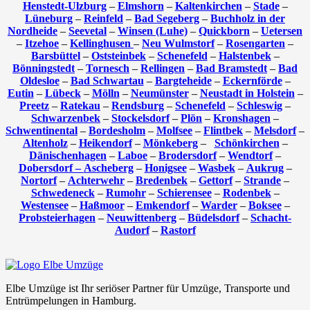
Henstedt-Ulzburg
–
Elmshorn
–
Kaltenkirchen
–
Stade
–
Lüneburg
–
Reinfeld
–
Bad Segeberg
–
Buchholz in der
Nordheide
–
Seevetal
–
Winsen (Luhe)
–
Quickborn
–
Uetersen
–
Itzehoe
–
Kellinghusen
–
Neu Wulmstorf
–
Rosengarten
–
Barsbüttel
–
Oststeinbek
–
Schenefeld
–
Halstenbek
–
Bönningstedt
–
Tornesch
–
Rellingen
–
Bad Bramstedt
–
Bad
Oldesloe
–
Bad Schwartau
–
Bargteheide
–
Eckernförde
–
Eutin
–
Lübeck
–
Mölln
–
Neumünster
–
Neustadt in Holstein
–
Preetz
–
Ratekau
–
Rendsburg
–
Schenefeld
–
Schleswig
–
Schwarzenbek
–
Stockelsdorf
–
Plön
–
Kronshagen
–
Schwentinental
–
Bordesholm
–
Molfsee
–
Flintbek
–
Melsdorf
–
Altenholz
–
Heikendorf
–
Mönkeberg
–
Schönkirchen
–
Dänischenhagen
–
Laboe
–
Brodersdorf
–
Wendtorf
–
Dobersdorf –
Ascheberg
–
Honigsee
–
Wasbek
–
Aukrug
–
Nortorf
–
Achterwehr
–
Bredenbek
–
Gettorf
–
Strande
–
Schwedeneck
–
Rumohr
–
Schierensee
–
Rodenbek
–
Westensee
–
Haßmoor
–
Emkendorf
–
Warder
–
Boksee
–
Probsteierhagen
–
Neuwittenberg
–
Büdelsdorf
–
Schacht-
Audorf
–
Rastorf
Elbe Umzüge ist Ihr seriöser Partner für Umzüge, Transporte und
Entrümpelungen in Hamburg.