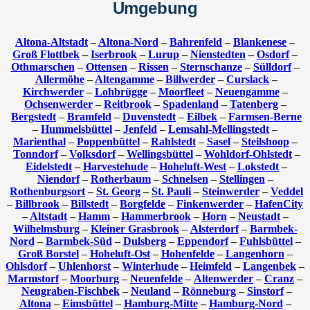
Umgebung
Altona-Altstadt
–
Altona-Nord
–
Bahrenfeld
–
Blankenese
–
Groß Flottbek
–
Iserbrook
–
Lurup
–
Nienstedten
–
Osdorf
–
Othmarschen
–
Ottensen
–
Rissen
–
Sternschanze
–
Sülldorf
–
Allermöhe
–
Altengamme
–
Billwerder
–
Curslack
–
Kirchwerder
–
Lohbrügge
–
Moorfleet
–
Neuengamme
–
Ochsenwerder
–
Reitbrook
–
Spadenland
–
Tatenberg
–
Bergstedt
–
Bramfeld
–
Duvenstedt
–
Eilbek
–
Farmsen-Berne
–
Hummelsbüttel
–
Jenfeld
–
Lemsahl-Mellingstedt
–
Marienthal
–
Poppenbüttel
–
Rahlstedt
–
Sasel
–
Steilshoop
–
Tonndorf
–
Volksdorf
–
Wellingsbüttel
–
Wohldorf-Ohlstedt
–
Eidelstedt
–
Harvestehude
–
Hoheluft-West
–
Lokstedt
–
Niendorf
–
Rotherbaum
–
Schnelsen
–
Stellingen
–
Rothenburgsort
–
St. Georg
–
St. Pauli
–
Steinwerder
–
Veddel
–
Billbrook
–
Billstedt
–
Borgfelde
–
Finkenwerder
–
HafenCity
–
Altstadt
–
Hamm
–
Hammerbrook
–
Horn
–
Neustadt
–
Wilhelmsburg
–
Kleiner Grasbrook
–
Alsterdorf
–
Barmbek-
Nord
–
Barmbek-Süd
–
Dulsberg
–
Eppendorf
–
Fuhlsbüttel
–
Groß Borstel
–
Hoheluft-Ost
–
Hohenfelde
–
Langenhorn
–
Ohlsdorf
–
Uhlenhorst
–
Winterhude
–
Heimfeld
–
Langenbek
–
Marmstorf
–
Moorburg
–
Neuenfelde
–
Altenwerder
–
Cranz
–
Neugraben-Fischbek
–
Neuland
–
Rönneburg
–
Sinstorf
–
Altona
–
Eimsbüttel
–
Hamburg-Mitte
–
Hamburg-Nord
–