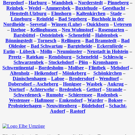
Bergedorf
–
Harburg
–
Wandsbek
–
Norderstedt
–
Pinneberg
–
Reinbek
–
Wedel
–
Ammersbek
–
Buxtehude
–
Geesthacht
–
Henstedt-Ulzburg
–
Elmshorn
–
Kaltenkirchen
–
Stade
–
Lüneburg
–
Reinfeld
–
Bad Segeberg
–
Buchholz in der
Nordheide
–
Seevetal
–
Winsen (Luhe)
–
Quickborn
–
Uetersen
–
Itzehoe
–
Kellinghusen
–
Neu Wulmstorf
–
Rosengarten
–
Barsbüttel
–
Oststeinbek
–
Schenefeld
–
Halstenbek
–
Bönningstedt
–
Tornesch
–
Rellingen
–
Bad Bramstedt
–
Bad
Oldesloe
–
Bad Schwartau
–
Bargteheide
–
Eckernförde
–
Eutin
–
Lübeck
–
Mölln
–
Neumünster
–
Neustadt in Holstein
–
Preetz
–
Ratekau
–
Rendsburg
–
Schenefeld
–
Schleswig
–
Schwarzenbek
–
Stockelsdorf
–
Plön
–
Kronshagen
–
Schwentinental
–
Bordesholm
–
Molfsee
–
Flintbek
–
Melsdorf
–
Altenholz
–
Heikendorf
–
Mönkeberg
–
Schönkirchen
–
Dänischenhagen
–
Laboe
–
Brodersdorf
–
Wendtorf
–
Dobersdorf –
Ascheberg
–
Honigsee
–
Wasbek
–
Aukrug
–
Nortorf
–
Achterwehr
–
Bredenbek
–
Gettorf
–
Strande
–
Schwedeneck
–
Rumohr
–
Schierensee
–
Rodenbek
–
Westensee
–
Haßmoor
–
Emkendorf
–
Warder
–
Boksee
–
Probsteierhagen
–
Neuwittenberg
–
Büdelsdorf
–
Schacht-
Audorf
–
Rastorf