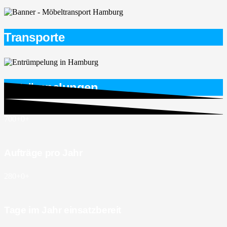
Transporte
Entrümpelungen
700+
0
+
Aufträge pro Jahr
280+
0
+
Tage im Jahr einsatzbereit