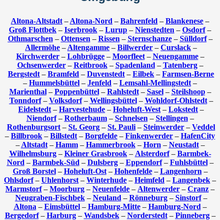
Altona-Altstadt
–
Altona-Nord
–
Bahrenfeld
–
Blankenese
–
Groß Flottbek
–
Iserbrook
–
Lurup
–
Nienstedten
–
Osdorf
–
Othmarschen
–
Ottensen
–
Rissen
–
Sternschanze
–
Sülldorf
–
Allermöhe
–
Altengamme
–
Billwerder
–
Curslack
–
Kirchwerder
–
Lohbrügge
–
Moorfleet
–
Neuengamme
–
Ochsenwerder
–
Reitbrook
–
Spadenland
–
Tatenberg
–
Bergstedt
–
Bramfeld
–
Duvenstedt
–
Eilbek
–
Farmsen-Berne
–
Hummelsbüttel
–
Jenfeld
–
Lemsahl-Mellingstedt
–
Marienthal
–
Poppenbüttel
–
Rahlstedt
–
Sasel
–
Steilshoop
–
Tonndorf
–
Volksdorf
–
Wellingsbüttel
–
Wohldorf-Ohlstedt
–
Eidelstedt
–
Harvestehude
–
Hoheluft-West
–
Lokstedt
–
Niendorf
–
Rotherbaum
–
Schnelsen
–
Stellingen
–
Rothenburgsort
–
St. Georg
–
St. Pauli
–
Steinwerder
–
Veddel
–
Billbrook
–
Billstedt
–
Borgfelde
–
Finkenwerder
–
HafenCity
–
Altstadt
–
Hamm
–
Hammerbrook
–
Horn
–
Neustadt
–
Wilhelmsburg
–
Kleiner Grasbrook
–
Alsterdorf
–
Barmbek-
Nord
–
Barmbek-Süd
–
Dulsberg
–
Eppendorf
–
Fuhlsbüttel
–
Groß Borstel
–
Hoheluft-Ost
–
Hohenfelde
–
Langenhorn
–
Ohlsdorf
–
Uhlenhorst
–
Winterhude
–
Heimfeld
–
Langenbek
–
Marmstorf
–
Moorburg
–
Neuenfelde
–
Altenwerder
–
Cranz
–
Neugraben-Fischbek
–
Neuland
–
Rönneburg
–
Sinstorf
–
Altona
–
Eimsbüttel
–
Hamburg-Mitte
–
Hamburg-Nord
–
Bergedorf
–
Harburg
–
Wandsbek
–
Norderstedt
–
Pinneberg
–