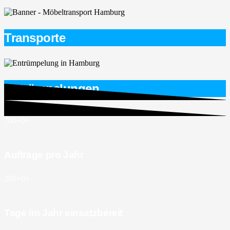
Transporte
Entrümpelungen
700+
0
+
Aufträge pro Jahr
280+
0
+
Tage im Jahr einsatzbereit