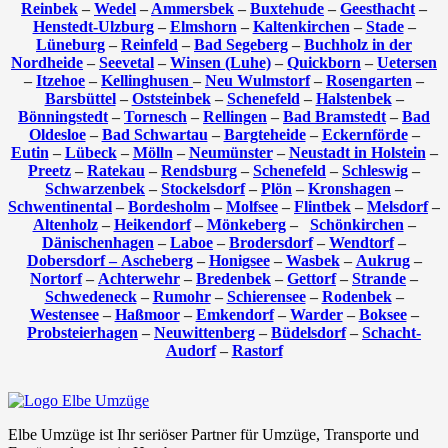
Reinbek
–
Wedel
–
Ammersbek
–
Buxtehude
–
Geesthacht
–
Henstedt-Ulzburg
–
Elmshorn
–
Kaltenkirchen
–
Stade
–
Lüneburg
–
Reinfeld
–
Bad Segeberg
–
Buchholz in der
Nordheide
–
Seevetal
–
Winsen (Luhe)
–
Quickborn
–
Uetersen
–
Itzehoe
–
Kellinghusen
–
Neu Wulmstorf
–
Rosengarten
–
Barsbüttel
–
Oststeinbek
–
Schenefeld
–
Halstenbek
–
Bönningstedt
–
Tornesch
–
Rellingen
–
Bad Bramstedt
–
Bad
Oldesloe
–
Bad Schwartau
–
Bargteheide
–
Eckernförde
–
Eutin
–
Lübeck
–
Mölln
–
Neumünster
–
Neustadt in Holstein
–
Preetz
–
Ratekau
–
Rendsburg
–
Schenefeld
–
Schleswig
–
Schwarzenbek
–
Stockelsdorf
–
Plön
–
Kronshagen
–
Schwentinental
–
Bordesholm
–
Molfsee
–
Flintbek
–
Melsdorf
–
Altenholz
–
Heikendorf
–
Mönkeberg
–
Schönkirchen
–
Dänischenhagen
–
Laboe
–
Brodersdorf
–
Wendtorf
–
Dobersdorf –
Ascheberg
–
Honigsee
–
Wasbek
–
Aukrug
–
Nortorf
–
Achterwehr
–
Bredenbek
–
Gettorf
–
Strande
–
Schwedeneck
–
Rumohr
–
Schierensee
–
Rodenbek
–
Westensee
–
Haßmoor
–
Emkendorf
–
Warder
–
Boksee
–
Probsteierhagen
–
Neuwittenberg
–
Büdelsdorf
–
Schacht-
Audorf
–
Rastorf
Elbe Umzüge ist Ihr seriöser Partner für Umzüge, Transporte und