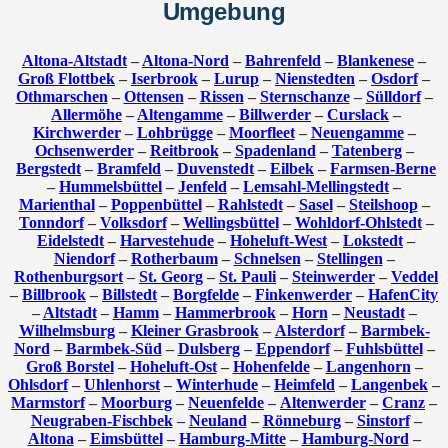
Umgebung
Altona-Altstadt
–
Altona-Nord
–
Bahrenfeld
–
Blankenese
–
Groß Flottbek
–
Iserbrook
–
Lurup
–
Nienstedten
–
Osdorf
–
Othmarschen
–
Ottensen
–
Rissen
–
Sternschanze
–
Sülldorf
–
Allermöhe
–
Altengamme
–
Billwerder
–
Curslack
–
Kirchwerder
–
Lohbrügge
–
Moorfleet
–
Neuengamme
–
Ochsenwerder
–
Reitbrook
–
Spadenland
–
Tatenberg
–
Bergstedt
–
Bramfeld
–
Duvenstedt
–
Eilbek
–
Farmsen-Berne
–
Hummelsbüttel
–
Jenfeld
–
Lemsahl-Mellingstedt
–
Marienthal
–
Poppenbüttel
–
Rahlstedt
–
Sasel
–
Steilshoop
–
Tonndorf
–
Volksdorf
–
Wellingsbüttel
–
Wohldorf-Ohlstedt
–
Eidelstedt
–
Harvestehude
–
Hoheluft-West
–
Lokstedt
–
Niendorf
–
Rotherbaum
–
Schnelsen
–
Stellingen
–
Rothenburgsort
–
St. Georg
–
St. Pauli
–
Steinwerder
–
Veddel
–
Billbrook
–
Billstedt
–
Borgfelde
–
Finkenwerder
–
HafenCity
–
Altstadt
–
Hamm
–
Hammerbrook
–
Horn
–
Neustadt
–
Wilhelmsburg
–
Kleiner Grasbrook
–
Alsterdorf
–
Barmbek-
Nord
–
Barmbek-Süd
–
Dulsberg
–
Eppendorf
–
Fuhlsbüttel
–
Groß Borstel
–
Hoheluft-Ost
–
Hohenfelde
–
Langenhorn
–
Ohlsdorf
–
Uhlenhorst
–
Winterhude
–
Heimfeld
–
Langenbek
–
Marmstorf
–
Moorburg
–
Neuenfelde
–
Altenwerder
–
Cranz
–
Neugraben-Fischbek
–
Neuland
–
Rönneburg
–
Sinstorf
–
Altona
–
Eimsbüttel
–
Hamburg-Mitte
–
Hamburg-Nord
–