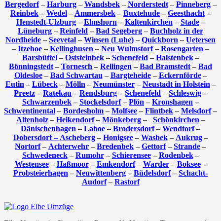
Bergedorf
–
Harburg
–
Wandsbek
–
Norderstedt
–
Pinneberg
–
Reinbek
–
Wedel
–
Ammersbek
–
Buxtehude
–
Geesthacht
–
Henstedt-Ulzburg
–
Elmshorn
–
Kaltenkirchen
–
Stade
–
Lüneburg
–
Reinfeld
–
Bad Segeberg
–
Buchholz in der
Nordheide
–
Seevetal
–
Winsen (Luhe)
–
Quickborn
–
Uetersen
–
Itzehoe
–
Kellinghusen
–
Neu Wulmstorf
–
Rosengarten
–
Barsbüttel
–
Oststeinbek
–
Schenefeld
–
Halstenbek
–
Bönningstedt
–
Tornesch
–
Rellingen
–
Bad Bramstedt
–
Bad
Oldesloe
–
Bad Schwartau
–
Bargteheide
–
Eckernförde
–
Eutin
–
Lübeck
–
Mölln
–
Neumünster
–
Neustadt in Holstein
–
Preetz
–
Ratekau
–
Rendsburg
–
Schenefeld
–
Schleswig
–
Schwarzenbek
–
Stockelsdorf
–
Plön
–
Kronshagen
–
Schwentinental
–
Bordesholm
–
Molfsee
–
Flintbek
–
Melsdorf
–
Altenholz
–
Heikendorf
–
Mönkeberg
–
Schönkirchen
–
Dänischenhagen
–
Laboe
–
Brodersdorf
–
Wendtorf
–
Dobersdorf –
Ascheberg
–
Honigsee
–
Wasbek
–
Aukrug
–
Nortorf
–
Achterwehr
–
Bredenbek
–
Gettorf
–
Strande
–
Schwedeneck
–
Rumohr
–
Schierensee
–
Rodenbek
–
Westensee
–
Haßmoor
–
Emkendorf
–
Warder
–
Boksee
–
Probsteierhagen
–
Neuwittenberg
–
Büdelsdorf
–
Schacht-
Audorf
–
Rastorf