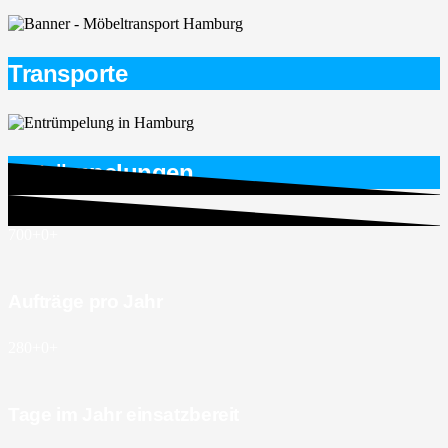
Transporte
Entrümpelungen
700+
0
+
Aufträge pro Jahr
280+
0
+
Tage im Jahr einsatzbereit