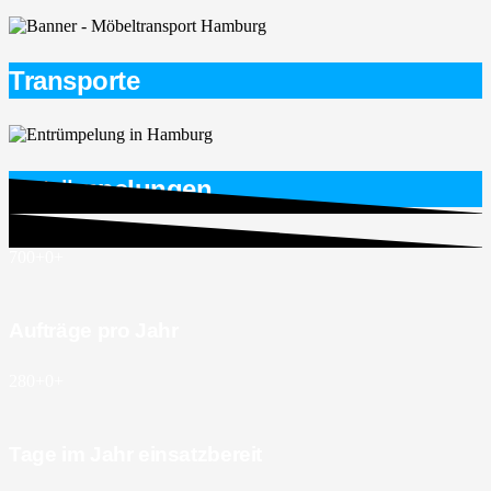
Transporte
Entrümpelungen
700+
0
+
Aufträge pro Jahr
280+
0
+
Tage im Jahr einsatzbereit