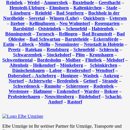
Reinbek
–
Wedel
–
Ammersbek
–
Buxtehude
–
Geesthacht
–
Henstedt-Ulzburg
–
Elmshorn
–
Kaltenkirchen
–
Stade
–
Lüneburg
–
Reinfeld
–
Bad Segeberg
–
Buchholz in der
Nordheide
–
Seevetal
–
Winsen (Luhe)
–
Quickborn
–
Uetersen
–
Itzehoe
–
Kellinghusen
–
Neu Wulmstorf
–
Rosengarten
–
Barsbüttel
–
Oststeinbek
–
Schenefeld
–
Halstenbek
–
Bönningstedt
–
Tornesch
–
Rellingen
–
Bad Bramstedt
–
Bad
Oldesloe
–
Bad Schwartau
–
Bargteheide
–
Eckernförde
–
Eutin
–
Lübeck
–
Mölln
–
Neumünster
–
Neustadt in Holstein
–
Preetz
–
Ratekau
–
Rendsburg
–
Schenefeld
–
Schleswig
–
Schwarzenbek
–
Stockelsdorf
–
Plön
–
Kronshagen
–
Schwentinental
–
Bordesholm
–
Molfsee
–
Flintbek
–
Melsdorf
–
Altenholz
–
Heikendorf
–
Mönkeberg
–
Schönkirchen
–
Dänischenhagen
–
Laboe
–
Brodersdorf
–
Wendtorf
–
Dobersdorf –
Ascheberg
–
Honigsee
–
Wasbek
–
Aukrug
–
Nortorf
–
Achterwehr
–
Bredenbek
–
Gettorf
–
Strande
–
Schwedeneck
–
Rumohr
–
Schierensee
–
Rodenbek
–
Westensee
–
Haßmoor
–
Emkendorf
–
Warder
–
Boksee
–
Probsteierhagen
–
Neuwittenberg
–
Büdelsdorf
–
Schacht-
Audorf
–
Rastorf
Elbe Umzüge ist Ihr seriöser Partner für Umzüge, Transporte und