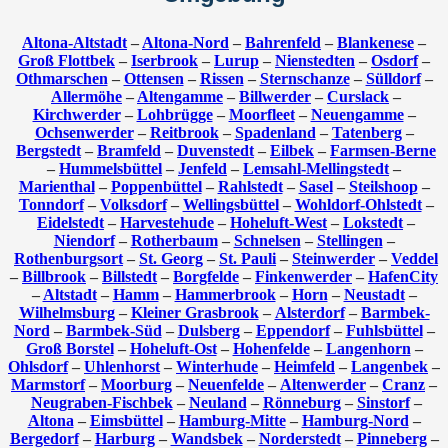
Altona-Altstadt
–
Altona-Nord
–
Bahrenfeld
–
Blankenese
–
Groß Flottbek
–
Iserbrook
–
Lurup
–
Nienstedten
–
Osdorf
–
Othmarschen
–
Ottensen
–
Rissen
–
Sternschanze
–
Sülldorf
–
Allermöhe
–
Altengamme
–
Billwerder
–
Curslack
–
Kirchwerder
–
Lohbrügge
–
Moorfleet
–
Neuengamme
–
Ochsenwerder
–
Reitbrook
–
Spadenland
–
Tatenberg
–
Bergstedt
–
Bramfeld
–
Duvenstedt
–
Eilbek
–
Farmsen-Berne
–
Hummelsbüttel
–
Jenfeld
–
Lemsahl-Mellingstedt
–
Marienthal
–
Poppenbüttel
–
Rahlstedt
–
Sasel
–
Steilshoop
–
Tonndorf
–
Volksdorf
–
Wellingsbüttel
–
Wohldorf-Ohlstedt
–
Eidelstedt
–
Harvestehude
–
Hoheluft-West
–
Lokstedt
–
Niendorf
–
Rotherbaum
–
Schnelsen
–
Stellingen
–
Rothenburgsort
–
St. Georg
–
St. Pauli
–
Steinwerder
–
Veddel
–
Billbrook
–
Billstedt
–
Borgfelde
–
Finkenwerder
–
HafenCity
–
Altstadt
–
Hamm
–
Hammerbrook
–
Horn
–
Neustadt
–
Wilhelmsburg
–
Kleiner Grasbrook
–
Alsterdorf
–
Barmbek-
Nord
–
Barmbek-Süd
–
Dulsberg
–
Eppendorf
–
Fuhlsbüttel
–
Groß Borstel
–
Hoheluft-Ost
–
Hohenfelde
–
Langenhorn
–
Ohlsdorf
–
Uhlenhorst
–
Winterhude
–
Heimfeld
–
Langenbek
–
Marmstorf
–
Moorburg
–
Neuenfelde
–
Altenwerder
–
Cranz
–
Neugraben-Fischbek
–
Neuland
–
Rönneburg
–
Sinstorf
–
Altona
–
Eimsbüttel
–
Hamburg-Mitte
–
Hamburg-Nord
–
Bergedorf
–
Harburg
–
Wandsbek
–
Norderstedt
–
Pinneberg
–