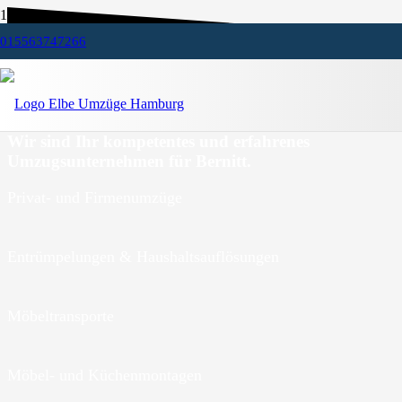
015563747266
Umzugsunternehmen Bernitt
Wir sind Ihr kompetentes und erfahrenes
Umzugsunternehmen für Bernitt.
Privat- und Firmenumzüge
Entrümpelungen & Haushaltsauflösungen
Möbeltransporte
Möbel- und Küchenmontagen