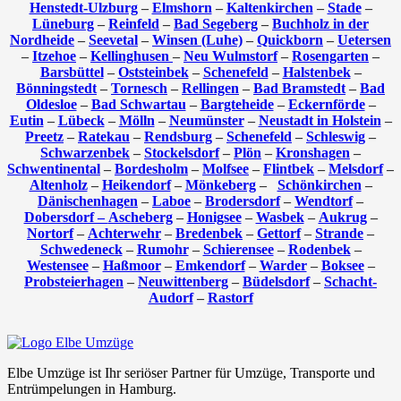
Henstedt-Ulzburg
–
Elmshorn
–
Kaltenkirchen
–
Stade
–
Lüneburg
–
Reinfeld
–
Bad Segeberg
–
Buchholz in der
Nordheide
–
Seevetal
–
Winsen (Luhe)
–
Quickborn
–
Uetersen
–
Itzehoe
–
Kellinghusen
–
Neu Wulmstorf
–
Rosengarten
–
Barsbüttel
–
Oststeinbek
–
Schenefeld
–
Halstenbek
–
Bönningstedt
–
Tornesch
–
Rellingen
–
Bad Bramstedt
–
Bad
Oldesloe
–
Bad Schwartau
–
Bargteheide
–
Eckernförde
–
Eutin
–
Lübeck
–
Mölln
–
Neumünster
–
Neustadt in Holstein
–
Preetz
–
Ratekau
–
Rendsburg
–
Schenefeld
–
Schleswig
–
Schwarzenbek
–
Stockelsdorf
–
Plön
–
Kronshagen
–
Schwentinental
–
Bordesholm
–
Molfsee
–
Flintbek
–
Melsdorf
–
Altenholz
–
Heikendorf
–
Mönkeberg
–
Schönkirchen
–
Dänischenhagen
–
Laboe
–
Brodersdorf
–
Wendtorf
–
Dobersdorf –
Ascheberg
–
Honigsee
–
Wasbek
–
Aukrug
–
Nortorf
–
Achterwehr
–
Bredenbek
–
Gettorf
–
Strande
–
Schwedeneck
–
Rumohr
–
Schierensee
–
Rodenbek
–
Westensee
–
Haßmoor
–
Emkendorf
–
Warder
–
Boksee
–
Probsteierhagen
–
Neuwittenberg
–
Büdelsdorf
–
Schacht-
Audorf
–
Rastorf
Elbe Umzüge ist Ihr seriöser Partner für Umzüge, Transporte und
Entrümpelungen in Hamburg.