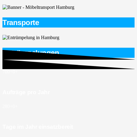
Transporte
Entrümpelungen
700+
0
+
Aufträge pro Jahr
280+
0
+
Tage im Jahr einsatzbereit