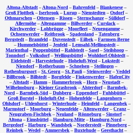
Altona-Altstadt
–
Altona-Nord
–
Bahrenfeld
–
Blankenese
–
Groß Flottbek
–
Iserbrook
–
Lurup
–
Nienstedten
–
Osdorf
–
Othmarschen
–
Ottensen
–
Rissen
–
Sternschanze
–
Sülldorf
–
Allermöhe
–
Altengamme
–
Billwerder
–
Curslack
–
Kirchwerder
–
Lohbrügge
–
Moorfleet
–
Neuengamme
–
Ochsenwerder
–
Reitbrook
–
Spadenland
–
Tatenberg
–
Bergstedt
–
Bramfeld
–
Duvenstedt
–
Eilbek
–
Farmsen-Berne
–
Hummelsbüttel
–
Jenfeld
–
Lemsahl-Mellingstedt
–
Marienthal
–
Poppenbüttel
–
Rahlstedt
–
Sasel
–
Steilshoop
–
Tonndorf
–
Volksdorf
–
Wellingsbüttel
–
Wohldorf-Ohlstedt
–
Eidelstedt
–
Harvestehude
–
Hoheluft-West
–
Lokstedt
–
Niendorf
–
Rotherbaum
–
Schnelsen
–
Stellingen
–
Rothenburgsort
–
St. Georg
–
St. Pauli
–
Steinwerder
–
Veddel
–
Billbrook
–
Billstedt
–
Borgfelde
–
Finkenwerder
–
HafenCity
–
Altstadt
–
Hamm
–
Hammerbrook
–
Horn
–
Neustadt
–
Wilhelmsburg
–
Kleiner Grasbrook
–
Alsterdorf
–
Barmbek-
Nord
–
Barmbek-Süd
–
Dulsberg
–
Eppendorf
–
Fuhlsbüttel
–
Groß Borstel
–
Hoheluft-Ost
–
Hohenfelde
–
Langenhorn
–
Ohlsdorf
–
Uhlenhorst
–
Winterhude
–
Heimfeld
–
Langenbek
–
Marmstorf
–
Moorburg
–
Neuenfelde
–
Altenwerder
–
Cranz
–
Neugraben-Fischbek
–
Neuland
–
Rönneburg
–
Sinstorf
–
Altona
–
Eimsbüttel
–
Hamburg-Mitte
–
Hamburg-Nord
–
Bergedorf
–
Harburg
–
Wandsbek
–
Norderstedt
–
Pinneberg
–
Reinbek
–
Wedel
–
Ammersbek
–
Buxtehude
–
Geesthacht
–