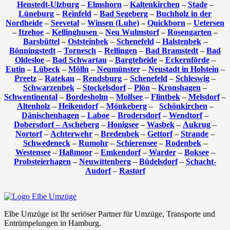
Henstedt-Ulzburg
–
Elmshorn
–
Kaltenkirchen
–
Stade
–
Lüneburg
–
Reinfeld
–
Bad Segeberg
–
Buchholz in der
Nordheide
–
Seevetal
–
Winsen (Luhe)
–
Quickborn
–
Uetersen
–
Itzehoe
–
Kellinghusen
–
Neu Wulmstorf
–
Rosengarten
–
Barsbüttel
–
Oststeinbek
–
Schenefeld
–
Halstenbek
–
Bönningstedt
–
Tornesch
–
Rellingen
–
Bad Bramstedt
–
Bad
Oldesloe
–
Bad Schwartau
–
Bargteheide
–
Eckernförde
–
Eutin
–
Lübeck
–
Mölln
–
Neumünster
–
Neustadt in Holstein
–
Preetz
–
Ratekau
–
Rendsburg
–
Schenefeld
–
Schleswig
–
Schwarzenbek
–
Stockelsdorf
–
Plön
–
Kronshagen
–
Schwentinental
–
Bordesholm
–
Molfsee
–
Flintbek
–
Melsdorf
–
Altenholz
–
Heikendorf
–
Mönkeberg
–
Schönkirchen
–
Dänischenhagen
–
Laboe
–
Brodersdorf
–
Wendtorf
–
Dobersdorf –
Ascheberg
–
Honigsee
–
Wasbek
–
Aukrug
–
Nortorf
–
Achterwehr
–
Bredenbek
–
Gettorf
–
Strande
–
Schwedeneck
–
Rumohr
–
Schierensee
–
Rodenbek
–
Westensee
–
Haßmoor
–
Emkendorf
–
Warder
–
Boksee
–
Probsteierhagen
–
Neuwittenberg
–
Büdelsdorf
–
Schacht-
Audorf
–
Rastorf
Elbe Umzüge ist Ihr seriöser Partner für Umzüge, Transporte und
Entrümpelungen in Hamburg.