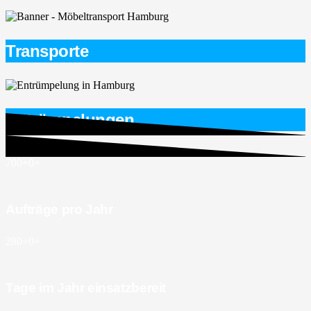
Transporte
Entrümpelungen
700+
0
+
Aufträge pro Jahr
280+
0
+
Tage im Jahr einsatzbereit