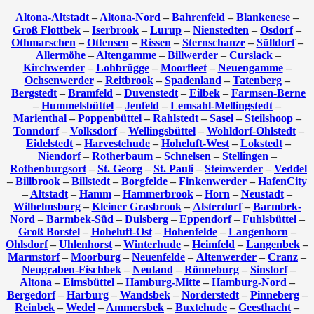
Altona-Altstadt
–
Altona-Nord
–
Bahrenfeld
–
Blankenese
–
Groß Flottbek
–
Iserbrook
–
Lurup
–
Nienstedten
–
Osdorf
–
Othmarschen
–
Ottensen
–
Rissen
–
Sternschanze
–
Sülldorf
–
Allermöhe
–
Altengamme
–
Billwerder
–
Curslack
–
Kirchwerder
–
Lohbrügge
–
Moorfleet
–
Neuengamme
–
Ochsenwerder
–
Reitbrook
–
Spadenland
–
Tatenberg
–
Bergstedt
–
Bramfeld
–
Duvenstedt
–
Eilbek
–
Farmsen-Berne
–
Hummelsbüttel
–
Jenfeld
–
Lemsahl-Mellingstedt
–
Marienthal
–
Poppenbüttel
–
Rahlstedt
–
Sasel
–
Steilshoop
–
Tonndorf
–
Volksdorf
–
Wellingsbüttel
–
Wohldorf-Ohlstedt
–
Eidelstedt
–
Harvestehude
–
Hoheluft-West
–
Lokstedt
–
Niendorf
–
Rotherbaum
–
Schnelsen
–
Stellingen
–
Rothenburgsort
–
St. Georg
–
St. Pauli
–
Steinwerder
–
Veddel
–
Billbrook
–
Billstedt
–
Borgfelde
–
Finkenwerder
–
HafenCity
–
Altstadt
–
Hamm
–
Hammerbrook
–
Horn
–
Neustadt
–
Wilhelmsburg
–
Kleiner Grasbrook
–
Alsterdorf
–
Barmbek-
Nord
–
Barmbek-Süd
–
Dulsberg
–
Eppendorf
–
Fuhlsbüttel
–
Groß Borstel
–
Hoheluft-Ost
–
Hohenfelde
–
Langenhorn
–
Ohlsdorf
–
Uhlenhorst
–
Winterhude
–
Heimfeld
–
Langenbek
–
Marmstorf
–
Moorburg
–
Neuenfelde
–
Altenwerder
–
Cranz
–
Neugraben-Fischbek
–
Neuland
–
Rönneburg
–
Sinstorf
–
Altona
–
Eimsbüttel
–
Hamburg-Mitte
–
Hamburg-Nord
–
Bergedorf
–
Harburg
–
Wandsbek
–
Norderstedt
–
Pinneberg
–
Reinbek
–
Wedel
–
Ammersbek
–
Buxtehude
–
Geesthacht
–