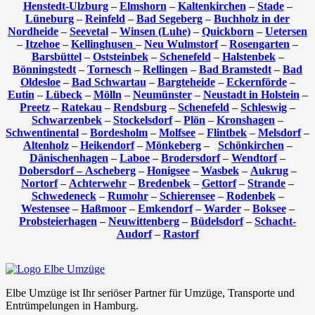
Henstedt-Ulzburg
–
Elmshorn
–
Kaltenkirchen
–
Stade
–
Lüneburg
–
Reinfeld
–
Bad Segeberg
–
Buchholz in der
Nordheide
–
Seevetal
–
Winsen (Luhe)
–
Quickborn
–
Uetersen
–
Itzehoe
–
Kellinghusen
–
Neu Wulmstorf
–
Rosengarten
–
Barsbüttel
–
Oststeinbek
–
Schenefeld
–
Halstenbek
–
Bönningstedt
–
Tornesch
–
Rellingen
–
Bad Bramstedt
–
Bad
Oldesloe
–
Bad Schwartau
–
Bargteheide
–
Eckernförde
–
Eutin
–
Lübeck
–
Mölln
–
Neumünster
–
Neustadt in Holstein
–
Preetz
–
Ratekau
–
Rendsburg
–
Schenefeld
–
Schleswig
–
Schwarzenbek
–
Stockelsdorf
–
Plön
–
Kronshagen
–
Schwentinental
–
Bordesholm
–
Molfsee
–
Flintbek
–
Melsdorf
–
Altenholz
–
Heikendorf
–
Mönkeberg
–
Schönkirchen
–
Dänischenhagen
–
Laboe
–
Brodersdorf
–
Wendtorf
–
Dobersdorf –
Ascheberg
–
Honigsee
–
Wasbek
–
Aukrug
–
Nortorf
–
Achterwehr
–
Bredenbek
–
Gettorf
–
Strande
–
Schwedeneck
–
Rumohr
–
Schierensee
–
Rodenbek
–
Westensee
–
Haßmoor
–
Emkendorf
–
Warder
–
Boksee
–
Probsteierhagen
–
Neuwittenberg
–
Büdelsdorf
–
Schacht-
Audorf
–
Rastorf
Elbe Umzüge ist Ihr seriöser Partner für Umzüge, Transporte und
Entrümpelungen in Hamburg.