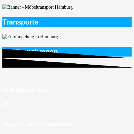
Transporte
Entrümpelungen
700+
0
+
Aufträge pro Jahr
280+
0
+
Tage im Jahr einsatzbereit