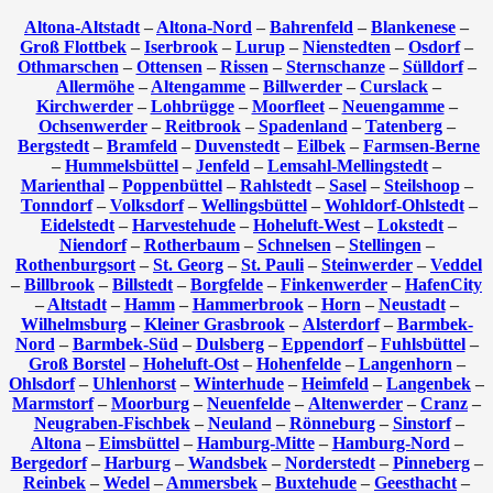
Altona-Altstadt
–
Altona-Nord
–
Bahrenfeld
–
Blankenese
–
Groß Flottbek
–
Iserbrook
–
Lurup
–
Nienstedten
–
Osdorf
–
Othmarschen
–
Ottensen
–
Rissen
–
Sternschanze
–
Sülldorf
–
Allermöhe
–
Altengamme
–
Billwerder
–
Curslack
–
Kirchwerder
–
Lohbrügge
–
Moorfleet
–
Neuengamme
–
Ochsenwerder
–
Reitbrook
–
Spadenland
–
Tatenberg
–
Bergstedt
–
Bramfeld
–
Duvenstedt
–
Eilbek
–
Farmsen-Berne
–
Hummelsbüttel
–
Jenfeld
–
Lemsahl-Mellingstedt
–
Marienthal
–
Poppenbüttel
–
Rahlstedt
–
Sasel
–
Steilshoop
–
Tonndorf
–
Volksdorf
–
Wellingsbüttel
–
Wohldorf-Ohlstedt
–
Eidelstedt
–
Harvestehude
–
Hoheluft-West
–
Lokstedt
–
Niendorf
–
Rotherbaum
–
Schnelsen
–
Stellingen
–
Rothenburgsort
–
St. Georg
–
St. Pauli
–
Steinwerder
–
Veddel
–
Billbrook
–
Billstedt
–
Borgfelde
–
Finkenwerder
–
HafenCity
–
Altstadt
–
Hamm
–
Hammerbrook
–
Horn
–
Neustadt
–
Wilhelmsburg
–
Kleiner Grasbrook
–
Alsterdorf
–
Barmbek-
Nord
–
Barmbek-Süd
–
Dulsberg
–
Eppendorf
–
Fuhlsbüttel
–
Groß Borstel
–
Hoheluft-Ost
–
Hohenfelde
–
Langenhorn
–
Ohlsdorf
–
Uhlenhorst
–
Winterhude
–
Heimfeld
–
Langenbek
–
Marmstorf
–
Moorburg
–
Neuenfelde
–
Altenwerder
–
Cranz
–
Neugraben-Fischbek
–
Neuland
–
Rönneburg
–
Sinstorf
–
Altona
–
Eimsbüttel
–
Hamburg-Mitte
–
Hamburg-Nord
–
Bergedorf
–
Harburg
–
Wandsbek
–
Norderstedt
–
Pinneberg
–
Reinbek
–
Wedel
–
Ammersbek
–
Buxtehude
–
Geesthacht
–