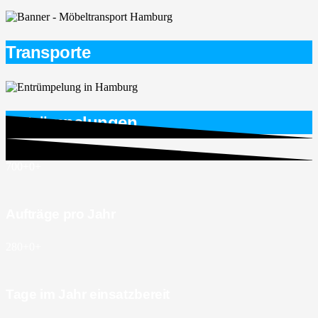
Transporte
Entrümpelungen
700+
0
+
Aufträge pro Jahr
280+
0
+
Tage im Jahr einsatzbereit