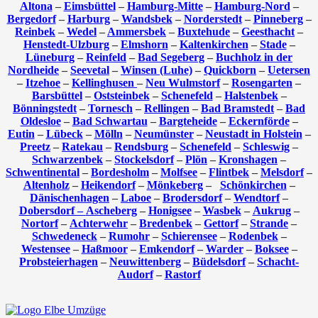
Altona
–
Eimsbüttel
–
Hamburg-Mitte
–
Hamburg-Nord
–
Bergedorf
–
Harburg
–
Wandsbek
–
Norderstedt
–
Pinneberg
–
Reinbek
–
Wedel
–
Ammersbek
–
Buxtehude
–
Geesthacht
–
Henstedt-Ulzburg
–
Elmshorn
–
Kaltenkirchen
–
Stade
–
Lüneburg
–
Reinfeld
–
Bad Segeberg
–
Buchholz in der
Nordheide
–
Seevetal
–
Winsen (Luhe)
–
Quickborn
–
Uetersen
–
Itzehoe
–
Kellinghusen
–
Neu Wulmstorf
–
Rosengarten
–
Barsbüttel
–
Oststeinbek
–
Schenefeld
–
Halstenbek
–
Bönningstedt
–
Tornesch
–
Rellingen
–
Bad Bramstedt
–
Bad
Oldesloe
–
Bad Schwartau
–
Bargteheide
–
Eckernförde
–
Eutin
–
Lübeck
–
Mölln
–
Neumünster
–
Neustadt in Holstein
–
Preetz
–
Ratekau
–
Rendsburg
–
Schenefeld
–
Schleswig
–
Schwarzenbek
–
Stockelsdorf
–
Plön
–
Kronshagen
–
Schwentinental
–
Bordesholm
–
Molfsee
–
Flintbek
–
Melsdorf
–
Altenholz
–
Heikendorf
–
Mönkeberg
–
Schönkirchen
–
Dänischenhagen
–
Laboe
–
Brodersdorf
–
Wendtorf
–
Dobersdorf –
Ascheberg
–
Honigsee
–
Wasbek
–
Aukrug
–
Nortorf
–
Achterwehr
–
Bredenbek
–
Gettorf
–
Strande
–
Schwedeneck
–
Rumohr
–
Schierensee
–
Rodenbek
–
Westensee
–
Haßmoor
–
Emkendorf
–
Warder
–
Boksee
–
Probsteierhagen
–
Neuwittenberg
–
Büdelsdorf
–
Schacht-
Audorf
–
Rastorf