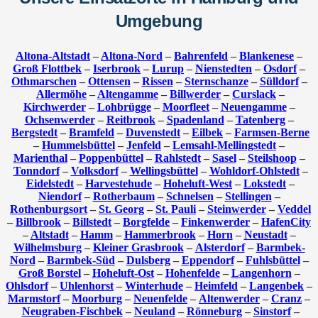
Umgebung
Altona-Altstadt
–
Altona-Nord
–
Bahrenfeld
–
Blankenese
–
Groß Flottbek
–
Iserbrook
–
Lurup
–
Nienstedten
–
Osdorf
–
Othmarschen
–
Ottensen
–
Rissen
–
Sternschanze
–
Sülldorf
–
Allermöhe
–
Altengamme
–
Billwerder
–
Curslack
–
Kirchwerder
–
Lohbrügge
–
Moorfleet
–
Neuengamme
–
Ochsenwerder
–
Reitbrook
–
Spadenland
–
Tatenberg
–
Bergstedt
–
Bramfeld
–
Duvenstedt
–
Eilbek
–
Farmsen-Berne
–
Hummelsbüttel
–
Jenfeld
–
Lemsahl-Mellingstedt
–
Marienthal
–
Poppenbüttel
–
Rahlstedt
–
Sasel
–
Steilshoop
–
Tonndorf
–
Volksdorf
–
Wellingsbüttel
–
Wohldorf-Ohlstedt
–
Eidelstedt
–
Harvestehude
–
Hoheluft-West
–
Lokstedt
–
Niendorf
–
Rotherbaum
–
Schnelsen
–
Stellingen
–
Rothenburgsort
–
St. Georg
–
St. Pauli
–
Steinwerder
–
Veddel
–
Billbrook
–
Billstedt
–
Borgfelde
–
Finkenwerder
–
HafenCity
–
Altstadt
–
Hamm
–
Hammerbrook
–
Horn
–
Neustadt
–
Wilhelmsburg
–
Kleiner Grasbrook
–
Alsterdorf
–
Barmbek-
Nord
–
Barmbek-Süd
–
Dulsberg
–
Eppendorf
–
Fuhlsbüttel
–
Groß Borstel
–
Hoheluft-Ost
–
Hohenfelde
–
Langenhorn
–
Ohlsdorf
–
Uhlenhorst
–
Winterhude
–
Heimfeld
–
Langenbek
–
Marmstorf
–
Moorburg
–
Neuenfelde
–
Altenwerder
–
Cranz
–
Neugraben-Fischbek
–
Neuland
–
Rönneburg
–
Sinstorf
–