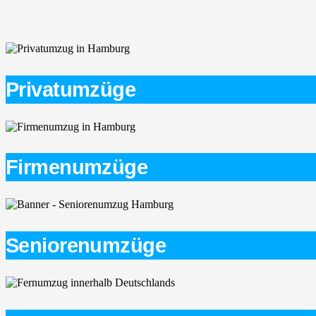
Privatumzüge
Firmenumzüge
Seniorenumzüge