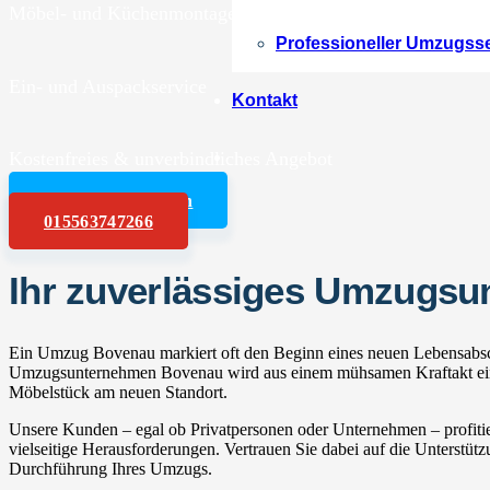
Möbel- und Küchenmontagen
Professioneller Umzugss
Ein- und Auspackservice
Kontakt
Kostenfreies & unverbindliches Angebot
Angebot anfordern
015563747266
Ihr zuverlässiges Umzugs
Ein Umzug Bovenau markiert oft den Beginn eines neuen Lebensabschn
Umzugsunternehmen Bovenau wird aus einem mühsamen Kraftakt ein en
Möbelstück am neuen Standort.
Unsere Kunden – egal ob Privatpersonen oder Unternehmen – profitie
vielseitige Herausforderungen. Vertrauen Sie dabei auf die Unterstüt
Durchführung Ihres Umzugs.