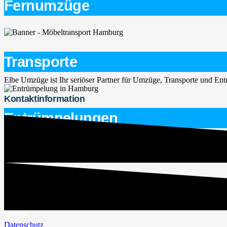
Fernumzüge
Transporte
Elbe Umzüge ist Ihr seriöser Partner für Umzüge, Transporte und E
Kontaktinformation
Entrümpelungen
service@elbe-umzuege.de
015563747266
Rechtliches
Impressum
700+
0
+
Datenschutz