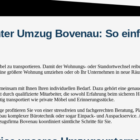
hter Umzug Bovenau: So einf
zu transportieren. Damit der Wohnungs- oder Standortwechsel reibungsl
in eine größere Wohnung umziehen oder ob Ihr Unternehmen in neue Räum
insam mit Ihnen Ihren individuellen Bedarf. Dazu gehört eine genaue 
 durch qualifizierte Mitarbeiter, die sowohl Erfahrung beim sicheren H
g transportiert wie private Möbel und Erinnerungsstücke.
rofitieren Sie von einer stressfreien und fachgerechten Beratung, 
u komplexer Bürotechnik oder sogar Einpack- und Auspackservice. Au
gsfirma Bovenau koordiniert sämtliche Schritte für Sie.