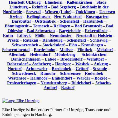
Henstedt-Ulzburg
–
Elmshorn
–
Kaltenkirchen
–
Stade
–
Lüneburg
–
Reinfeld
–
Bad Segeberg
–
Buchholz in der
Nordheide
–
Seevetal
–
Winsen (Luhe)
–
Quickborn
–
Uetersen
–
Itzehoe
–
Kellinghusen
–
Neu Wulmstorf
–
Rosengarten
–
Barsbüttel
–
Oststeinbek
–
Schenefeld
–
Halstenbek
–
Bönningstedt
–
Tornesch
–
Rellingen
–
Bad Bramstedt
–
Bad
Oldesloe
–
Bad Schwartau
–
Bargteheide
–
Eckernförde
–
Eutin
–
Lübeck
–
Mölln
–
Neumünster
–
Neustadt in Holstein
–
Preetz
–
Ratekau
–
Rendsburg
–
Schenefeld
–
Schleswig
–
Schwarzenbek
–
Stockelsdorf
–
Plön
–
Kronshagen
–
Schwentinental
–
Bordesholm
–
Molfsee
–
Flintbek
–
Melsdorf
–
Altenholz
–
Heikendorf
–
Mönkeberg
–
Schönkirchen
–
Dänischenhagen
–
Laboe
–
Brodersdorf
–
Wendtorf
–
Dobersdorf –
Ascheberg
–
Honigsee
–
Wasbek
–
Aukrug
–
Nortorf
–
Achterwehr
–
Bredenbek
–
Gettorf
–
Strande
–
Schwedeneck
–
Rumohr
–
Schierensee
–
Rodenbek
–
Westensee
–
Haßmoor
–
Emkendorf
–
Warder
–
Boksee
–
Probsteierhagen
–
Neuwittenberg
–
Büdelsdorf
–
Schacht-
Audorf
–
Rastorf
Elbe Umzüge ist Ihr seriöser Partner für Umzüge, Transporte und
Entrümpelungen in Hamburg.