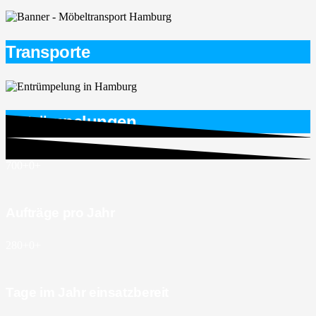
Transporte
Entrümpelungen
700+
0
+
Aufträge pro Jahr
280+
0
+
Tage im Jahr einsatzbereit