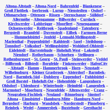
Altona-Altstadt
–
Altona-Nord
–
Bahrenfeld
–
Blankenese
–
Groß Flottbek
–
Iserbrook
–
Lurup
–
Nienstedten
–
Osdorf
–
Othmarschen
–
Ottensen
–
Rissen
–
Sternschanze
–
Sülldorf
–
Allermöhe
–
Altengamme
–
Billwerder
–
Curslack
–
Kirchwerder
–
Lohbrügge
–
Moorfleet
–
Neuengamme
–
Ochsenwerder
–
Reitbrook
–
Spadenland
–
Tatenberg
–
Bergstedt
–
Bramfeld
–
Duvenstedt
–
Eilbek
–
Farmsen-Berne
–
Hummelsbüttel
–
Jenfeld
–
Lemsahl-Mellingstedt
–
Marienthal
–
Poppenbüttel
–
Rahlstedt
–
Sasel
–
Steilshoop
–
Tonndorf
–
Volksdorf
–
Wellingsbüttel
–
Wohldorf-Ohlstedt
–
Eidelstedt
–
Harvestehude
–
Hoheluft-West
–
Lokstedt
–
Niendorf
–
Rotherbaum
–
Schnelsen
–
Stellingen
–
Rothenburgsort
–
St. Georg
–
St. Pauli
–
Steinwerder
–
Veddel
–
Billbrook
–
Billstedt
–
Borgfelde
–
Finkenwerder
–
HafenCity
–
Altstadt
–
Hamm
–
Hammerbrook
–
Horn
–
Neustadt
–
Wilhelmsburg
–
Kleiner Grasbrook
–
Alsterdorf
–
Barmbek-
Nord
–
Barmbek-Süd
–
Dulsberg
–
Eppendorf
–
Fuhlsbüttel
–
Groß Borstel
–
Hoheluft-Ost
–
Hohenfelde
–
Langenhorn
–
Ohlsdorf
–
Uhlenhorst
–
Winterhude
–
Heimfeld
–
Langenbek
–
Marmstorf
–
Moorburg
–
Neuenfelde
–
Altenwerder
–
Cranz
–
Neugraben-Fischbek
–
Neuland
–
Rönneburg
–
Sinstorf
–
Altona
–
Eimsbüttel
–
Hamburg-Mitte
–
Hamburg-Nord
–
Bergedorf
–
Harburg
–
Wandsbek
–
Norderstedt
–
Pinneberg
–
Reinbek
–
Wedel
–
Ammersbek
–
Buxtehude
–
Geesthacht
–