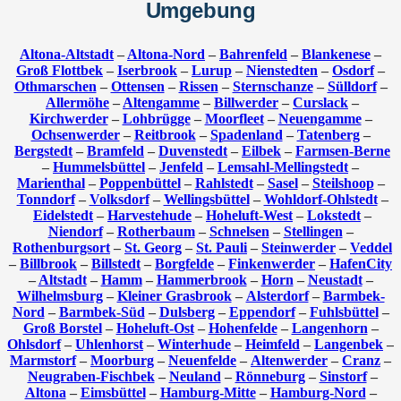
Umgebung
Altona-Altstadt
–
Altona-Nord
–
Bahrenfeld
–
Blankenese
–
Groß Flottbek
–
Iserbrook
–
Lurup
–
Nienstedten
–
Osdorf
–
Othmarschen
–
Ottensen
–
Rissen
–
Sternschanze
–
Sülldorf
–
Allermöhe
–
Altengamme
–
Billwerder
–
Curslack
–
Kirchwerder
–
Lohbrügge
–
Moorfleet
–
Neuengamme
–
Ochsenwerder
–
Reitbrook
–
Spadenland
–
Tatenberg
–
Bergstedt
–
Bramfeld
–
Duvenstedt
–
Eilbek
–
Farmsen-Berne
–
Hummelsbüttel
–
Jenfeld
–
Lemsahl-Mellingstedt
–
Marienthal
–
Poppenbüttel
–
Rahlstedt
–
Sasel
–
Steilshoop
–
Tonndorf
–
Volksdorf
–
Wellingsbüttel
–
Wohldorf-Ohlstedt
–
Eidelstedt
–
Harvestehude
–
Hoheluft-West
–
Lokstedt
–
Niendorf
–
Rotherbaum
–
Schnelsen
–
Stellingen
–
Rothenburgsort
–
St. Georg
–
St. Pauli
–
Steinwerder
–
Veddel
–
Billbrook
–
Billstedt
–
Borgfelde
–
Finkenwerder
–
HafenCity
–
Altstadt
–
Hamm
–
Hammerbrook
–
Horn
–
Neustadt
–
Wilhelmsburg
–
Kleiner Grasbrook
–
Alsterdorf
–
Barmbek-
Nord
–
Barmbek-Süd
–
Dulsberg
–
Eppendorf
–
Fuhlsbüttel
–
Groß Borstel
–
Hoheluft-Ost
–
Hohenfelde
–
Langenhorn
–
Ohlsdorf
–
Uhlenhorst
–
Winterhude
–
Heimfeld
–
Langenbek
–
Marmstorf
–
Moorburg
–
Neuenfelde
–
Altenwerder
–
Cranz
–
Neugraben-Fischbek
–
Neuland
–
Rönneburg
–
Sinstorf
–
Altona
–
Eimsbüttel
–
Hamburg-Mitte
–
Hamburg-Nord
–