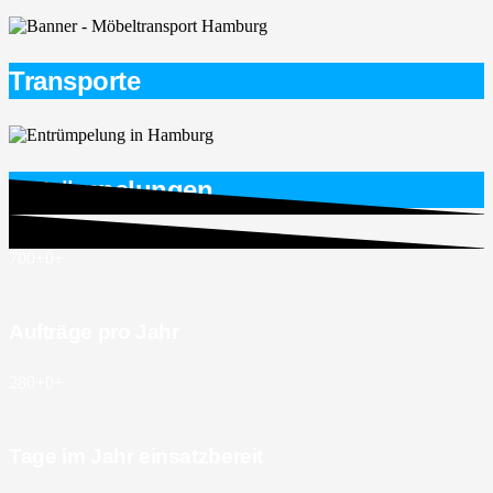
Transporte
Entrümpelungen
700+
0
+
Aufträge pro Jahr
280+
0
+
Tage im Jahr einsatzbereit