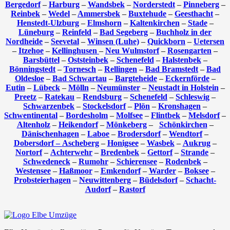
Bergedorf
–
Harburg
–
Wandsbek
–
Norderstedt
–
Pinneberg
–
Reinbek
–
Wedel
–
Ammersbek
–
Buxtehude
–
Geesthacht
–
Henstedt-Ulzburg
–
Elmshorn
–
Kaltenkirchen
–
Stade
–
Lüneburg
–
Reinfeld
–
Bad Segeberg
–
Buchholz in der
Nordheide
–
Seevetal
–
Winsen (Luhe)
–
Quickborn
–
Uetersen
–
Itzehoe
–
Kellinghusen
–
Neu Wulmstorf
–
Rosengarten
–
Barsbüttel
–
Oststeinbek
–
Schenefeld
–
Halstenbek
–
Bönningstedt
–
Tornesch
–
Rellingen
–
Bad Bramstedt
–
Bad
Oldesloe
–
Bad Schwartau
–
Bargteheide
–
Eckernförde
–
Eutin
–
Lübeck
–
Mölln
–
Neumünster
–
Neustadt in Holstein
–
Preetz
–
Ratekau
–
Rendsburg
–
Schenefeld
–
Schleswig
–
Schwarzenbek
–
Stockelsdorf
–
Plön
–
Kronshagen
–
Schwentinental
–
Bordesholm
–
Molfsee
–
Flintbek
–
Melsdorf
–
Altenholz
–
Heikendorf
–
Mönkeberg
–
Schönkirchen
–
Dänischenhagen
–
Laboe
–
Brodersdorf
–
Wendtorf
–
Dobersdorf –
Ascheberg
–
Honigsee
–
Wasbek
–
Aukrug
–
Nortorf
–
Achterwehr
–
Bredenbek
–
Gettorf
–
Strande
–
Schwedeneck
–
Rumohr
–
Schierensee
–
Rodenbek
–
Westensee
–
Haßmoor
–
Emkendorf
–
Warder
–
Boksee
–
Probsteierhagen
–
Neuwittenberg
–
Büdelsdorf
–
Schacht-
Audorf
–
Rastorf