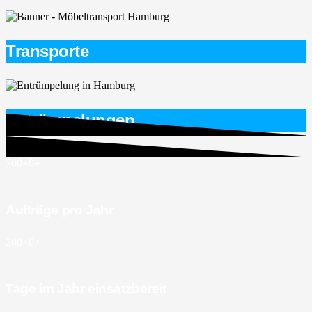
Transporte
Entrümpelungen
700+
0
+
Aufträge pro Jahr
280+
0
+
Tage im Jahr einsatzbereit