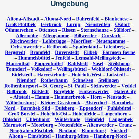
Umgebung
Altona-Altstadt
–
Altona-Nord
–
Bahrenfeld
–
Blankenese
–
Groß Flottbek
–
Iserbrook
–
Lurup
–
Nienstedten
–
Osdorf
–
Othmarschen
–
Ottensen
–
Rissen
–
Sternschanze
–
Sülldorf
–
Allermöhe
–
Altengamme
–
Billwerder
–
Curslack
–
Kirchwerder
–
Lohbrügge
–
Moorfleet
–
Neuengamme
–
Ochsenwerder
–
Reitbrook
–
Spadenland
–
Tatenberg
–
Bergstedt
–
Bramfeld
–
Duvenstedt
–
Eilbek
–
Farmsen-Berne
–
Hummelsbüttel
–
Jenfeld
–
Lemsahl-Mellingstedt
–
Marienthal
–
Poppenbüttel
–
Rahlstedt
–
Sasel
–
Steilshoop
–
Tonndorf
–
Volksdorf
–
Wellingsbüttel
–
Wohldorf-Ohlstedt
–
Eidelstedt
–
Harvestehude
–
Hoheluft-West
–
Lokstedt
–
Niendorf
–
Rotherbaum
–
Schnelsen
–
Stellingen
–
Rothenburgsort
–
St. Georg
–
St. Pauli
–
Steinwerder
–
Veddel
–
Billbrook
–
Billstedt
–
Borgfelde
–
Finkenwerder
–
HafenCity
–
Altstadt
–
Hamm
–
Hammerbrook
–
Horn
–
Neustadt
–
Wilhelmsburg
–
Kleiner Grasbrook
–
Alsterdorf
–
Barmbek-
Nord
–
Barmbek-Süd
–
Dulsberg
–
Eppendorf
–
Fuhlsbüttel
–
Groß Borstel
–
Hoheluft-Ost
–
Hohenfelde
–
Langenhorn
–
Ohlsdorf
–
Uhlenhorst
–
Winterhude
–
Heimfeld
–
Langenbek
–
Marmstorf
–
Moorburg
–
Neuenfelde
–
Altenwerder
–
Cranz
–
Neugraben-Fischbek
–
Neuland
–
Rönneburg
–
Sinstorf
–
Altona
–
Eimsbüttel
–
Hamburg-Mitte
–
Hamburg-Nord
–