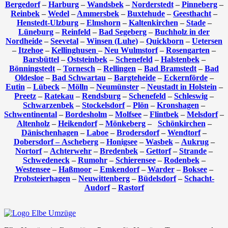
Bergedorf
–
Harburg
–
Wandsbek
–
Norderstedt
–
Pinneberg
–
Reinbek
–
Wedel
–
Ammersbek
–
Buxtehude
–
Geesthacht
–
Henstedt-Ulzburg
–
Elmshorn
–
Kaltenkirchen
–
Stade
–
Lüneburg
–
Reinfeld
–
Bad Segeberg
–
Buchholz in der
Nordheide
–
Seevetal
–
Winsen (Luhe)
–
Quickborn
–
Uetersen
–
Itzehoe
–
Kellinghusen
–
Neu Wulmstorf
–
Rosengarten
–
Barsbüttel
–
Oststeinbek
–
Schenefeld
–
Halstenbek
–
Bönningstedt
–
Tornesch
–
Rellingen
–
Bad Bramstedt
–
Bad
Oldesloe
–
Bad Schwartau
–
Bargteheide
–
Eckernförde
–
Eutin
–
Lübeck
–
Mölln
–
Neumünster
–
Neustadt in Holstein
–
Preetz
–
Ratekau
–
Rendsburg
–
Schenefeld
–
Schleswig
–
Schwarzenbek
–
Stockelsdorf
–
Plön
–
Kronshagen
–
Schwentinental
–
Bordesholm
–
Molfsee
–
Flintbek
–
Melsdorf
–
Altenholz
–
Heikendorf
–
Mönkeberg
–
Schönkirchen
–
Dänischenhagen
–
Laboe
–
Brodersdorf
–
Wendtorf
–
Dobersdorf –
Ascheberg
–
Honigsee
–
Wasbek
–
Aukrug
–
Nortorf
–
Achterwehr
–
Bredenbek
–
Gettorf
–
Strande
–
Schwedeneck
–
Rumohr
–
Schierensee
–
Rodenbek
–
Westensee
–
Haßmoor
–
Emkendorf
–
Warder
–
Boksee
–
Probsteierhagen
–
Neuwittenberg
–
Büdelsdorf
–
Schacht-
Audorf
–
Rastorf