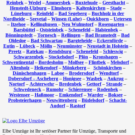
Reinbek
–
Wedel
–
Ammersbek
–
Buxtehude
–
Geesthacht
–
Henstedt-Ulzburg
–
Elmshorn
–
Kaltenkirchen
–
Stade
–
Lüneburg
–
Reinfeld
–
Bad Segeberg
–
Buchholz in der
Nordheide
–
Seevetal
–
Winsen (Luhe)
–
Quickborn
–
Uetersen
–
Itzehoe
–
Kellinghusen
–
Neu Wulmstorf
–
Rosengarten
–
Barsbüttel
–
Oststeinbek
–
Schenefeld
–
Halstenbek
–
Bönningstedt
–
Tornesch
–
Rellingen
–
Bad Bramstedt
–
Bad
Oldesloe
–
Bad Schwartau
–
Bargteheide
–
Eckernförde
–
Eutin
–
Lübeck
–
Mölln
–
Neumünster
–
Neustadt in Holstein
–
Preetz
–
Ratekau
–
Rendsburg
–
Schenefeld
–
Schleswig
–
Schwarzenbek
–
Stockelsdorf
–
Plön
–
Kronshagen
–
Schwentinental
–
Bordesholm
–
Molfsee
–
Flintbek
–
Melsdorf
–
Altenholz
–
Heikendorf
–
Mönkeberg
–
Schönkirchen
–
Dänischenhagen
–
Laboe
–
Brodersdorf
–
Wendtorf
–
Dobersdorf –
Ascheberg
–
Honigsee
–
Wasbek
–
Aukrug
–
Nortorf
–
Achterwehr
–
Bredenbek
–
Gettorf
–
Strande
–
Schwedeneck
–
Rumohr
–
Schierensee
–
Rodenbek
–
Westensee
–
Haßmoor
–
Emkendorf
–
Warder
–
Boksee
–
Probsteierhagen
–
Neuwittenberg
–
Büdelsdorf
–
Schacht-
Audorf
–
Rastorf
Elbe Umzüge ist Ihr seriöser Partner für Umzüge, Transporte und