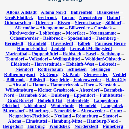
Altona-Altstadt
–
Altona-Nord
–
Bahrenfeld
–
Blankenese
–
Groß Flottbek
–
Iserbrook
–
Lurup
–
Nienstedten
–
Osdorf
–
Othmarschen
–
Ottensen
–
Rissen
–
Sternschanze
–
Sülldorf
–
Allermöhe
–
Altengamme
–
Billwerder
–
Curslack
–
Kirchwerder
–
Lohbrügge
–
Moorfleet
–
Neuengamme
–
Ochsenwerder
–
Reitbrook
–
Spadenland
–
Tatenberg
–
Bergstedt
–
Bramfeld
–
Duvenstedt
–
Eilbek
–
Farmsen-Berne
–
Hummelsbüttel
–
Jenfeld
–
Lemsahl-Mellingstedt
–
Marienthal
–
Poppenbüttel
–
Rahlstedt
–
Sasel
–
Steilshoop
–
Tonndorf
–
Volksdorf
–
Wellingsbüttel
–
Wohldorf-Ohlstedt
–
Eidelstedt
–
Harvestehude
–
Hoheluft-West
–
Lokstedt
–
Niendorf
–
Rotherbaum
–
Schnelsen
–
Stellingen
–
Rothenburgsort
–
St. Georg
–
St. Pauli
–
Steinwerder
–
Veddel
–
Billbrook
–
Billstedt
–
Borgfelde
–
Finkenwerder
–
HafenCity
–
Altstadt
–
Hamm
–
Hammerbrook
–
Horn
–
Neustadt
–
Wilhelmsburg
–
Kleiner Grasbrook
–
Alsterdorf
–
Barmbek-
Nord
–
Barmbek-Süd
–
Dulsberg
–
Eppendorf
–
Fuhlsbüttel
–
Groß Borstel
–
Hoheluft-Ost
–
Hohenfelde
–
Langenhorn
–
Ohlsdorf
–
Uhlenhorst
–
Winterhude
–
Heimfeld
–
Langenbek
–
Marmstorf
–
Moorburg
–
Neuenfelde
–
Altenwerder
–
Cranz
–
Neugraben-Fischbek
–
Neuland
–
Rönneburg
–
Sinstorf
–
Altona
–
Eimsbüttel
–
Hamburg-Mitte
–
Hamburg-Nord
–
Bergedorf
–
Harburg
–
Wandsbek
–
Norderstedt
–
Pinneberg
–