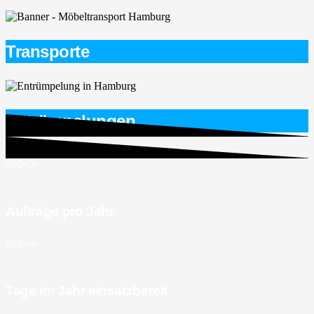
Transporte
Entrümpelungen
700+
0
+
Aufträge pro Jahr
280+
0
+
Tage im Jahr einsatzbereit