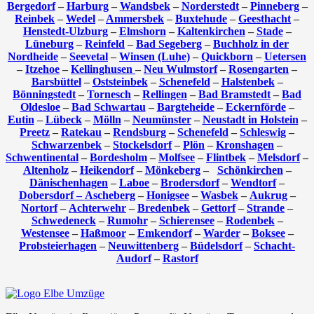
Bergedorf
–
Harburg
–
Wandsbek
–
Norderstedt
–
Pinneberg
–
Reinbek
–
Wedel
–
Ammersbek
–
Buxtehude
–
Geesthacht
–
Henstedt-Ulzburg
–
Elmshorn
–
Kaltenkirchen
–
Stade
–
Lüneburg
–
Reinfeld
–
Bad Segeberg
–
Buchholz in der
Nordheide
–
Seevetal
–
Winsen (Luhe)
–
Quickborn
–
Uetersen
–
Itzehoe
–
Kellinghusen
–
Neu Wulmstorf
–
Rosengarten
–
Barsbüttel
–
Oststeinbek
–
Schenefeld
–
Halstenbek
–
Bönningstedt
–
Tornesch
–
Rellingen
–
Bad Bramstedt
–
Bad
Oldesloe
–
Bad Schwartau
–
Bargteheide
–
Eckernförde
–
Eutin
–
Lübeck
–
Mölln
–
Neumünster
–
Neustadt in Holstein
–
Preetz
–
Ratekau
–
Rendsburg
–
Schenefeld
–
Schleswig
–
Schwarzenbek
–
Stockelsdorf
–
Plön
–
Kronshagen
–
Schwentinental
–
Bordesholm
–
Molfsee
–
Flintbek
–
Melsdorf
–
Altenholz
–
Heikendorf
–
Mönkeberg
–
Schönkirchen
–
Dänischenhagen
–
Laboe
–
Brodersdorf
–
Wendtorf
–
Dobersdorf –
Ascheberg
–
Honigsee
–
Wasbek
–
Aukrug
–
Nortorf
–
Achterwehr
–
Bredenbek
–
Gettorf
–
Strande
–
Schwedeneck
–
Rumohr
–
Schierensee
–
Rodenbek
–
Westensee
–
Haßmoor
–
Emkendorf
–
Warder
–
Boksee
–
Probsteierhagen
–
Neuwittenberg
–
Büdelsdorf
–
Schacht-
Audorf
–
Rastorf