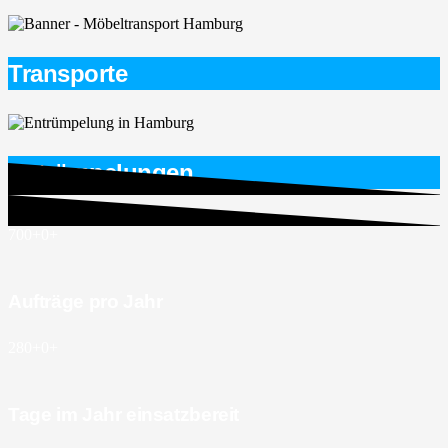
Transporte
Entrümpelungen
700+
0
+
Aufträge pro Jahr
280+
0
+
Tage im Jahr einsatzbereit