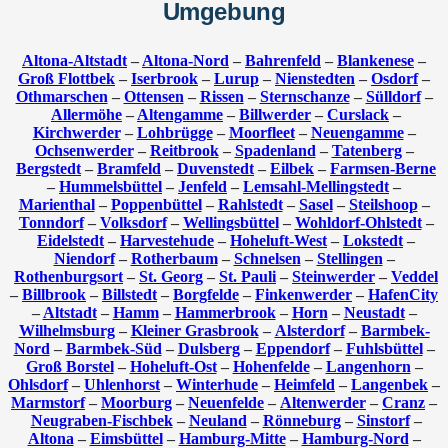
Umgebung
Altona-Altstadt
–
Altona-Nord
–
Bahrenfeld
–
Blankenese
–
Groß Flottbek
–
Iserbrook
–
Lurup
–
Nienstedten
–
Osdorf
–
Othmarschen
–
Ottensen
–
Rissen
–
Sternschanze
–
Sülldorf
–
Allermöhe
–
Altengamme
–
Billwerder
–
Curslack
–
Kirchwerder
–
Lohbrügge
–
Moorfleet
–
Neuengamme
–
Ochsenwerder
–
Reitbrook
–
Spadenland
–
Tatenberg
–
Bergstedt
–
Bramfeld
–
Duvenstedt
–
Eilbek
–
Farmsen-Berne
–
Hummelsbüttel
–
Jenfeld
–
Lemsahl-Mellingstedt
–
Marienthal
–
Poppenbüttel
–
Rahlstedt
–
Sasel
–
Steilshoop
–
Tonndorf
–
Volksdorf
–
Wellingsbüttel
–
Wohldorf-Ohlstedt
–
Eidelstedt
–
Harvestehude
–
Hoheluft-West
–
Lokstedt
–
Niendorf
–
Rotherbaum
–
Schnelsen
–
Stellingen
–
Rothenburgsort
–
St. Georg
–
St. Pauli
–
Steinwerder
–
Veddel
–
Billbrook
–
Billstedt
–
Borgfelde
–
Finkenwerder
–
HafenCity
–
Altstadt
–
Hamm
–
Hammerbrook
–
Horn
–
Neustadt
–
Wilhelmsburg
–
Kleiner Grasbrook
–
Alsterdorf
–
Barmbek-
Nord
–
Barmbek-Süd
–
Dulsberg
–
Eppendorf
–
Fuhlsbüttel
–
Groß Borstel
–
Hoheluft-Ost
–
Hohenfelde
–
Langenhorn
–
Ohlsdorf
–
Uhlenhorst
–
Winterhude
–
Heimfeld
–
Langenbek
–
Marmstorf
–
Moorburg
–
Neuenfelde
–
Altenwerder
–
Cranz
–
Neugraben-Fischbek
–
Neuland
–
Rönneburg
–
Sinstorf
–
Altona
–
Eimsbüttel
–
Hamburg-Mitte
–
Hamburg-Nord
–