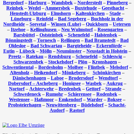
Bergedorf
–
Harburg
–
Wandsbek
–
Norderstedt
–
Pinneberg
–
Reinbek
–
Wedel
–
Ammersbek
–
Buxtehude
–
Geesthacht
–
Henstedt-Ulzburg
–
Elmshorn
–
Kaltenkirchen
–
Stade
–
Lüneburg
–
Reinfeld
–
Bad Segeberg
–
Buchholz in der
Nordheide
–
Seevetal
–
Winsen (Luhe)
–
Quickborn
–
Uetersen
–
Itzehoe
–
Kellinghusen
–
Neu Wulmstorf
–
Rosengarten
–
Barsbüttel
–
Oststeinbek
–
Schenefeld
–
Halstenbek
–
Bönningstedt
–
Tornesch
–
Rellingen
–
Bad Bramstedt
–
Bad
Oldesloe
–
Bad Schwartau
–
Bargteheide
–
Eckernförde
–
Eutin
–
Lübeck
–
Mölln
–
Neumünster
–
Neustadt in Holstein
–
Preetz
–
Ratekau
–
Rendsburg
–
Schenefeld
–
Schleswig
–
Schwarzenbek
–
Stockelsdorf
–
Plön
–
Kronshagen
–
Schwentinental
–
Bordesholm
–
Molfsee
–
Flintbek
–
Melsdorf
–
Altenholz
–
Heikendorf
–
Mönkeberg
–
Schönkirchen
–
Dänischenhagen
–
Laboe
–
Brodersdorf
–
Wendtorf
–
Dobersdorf –
Ascheberg
–
Honigsee
–
Wasbek
–
Aukrug
–
Nortorf
–
Achterwehr
–
Bredenbek
–
Gettorf
–
Strande
–
Schwedeneck
–
Rumohr
–
Schierensee
–
Rodenbek
–
Westensee
–
Haßmoor
–
Emkendorf
–
Warder
–
Boksee
–
Probsteierhagen
–
Neuwittenberg
–
Büdelsdorf
–
Schacht-
Audorf
–
Rastorf