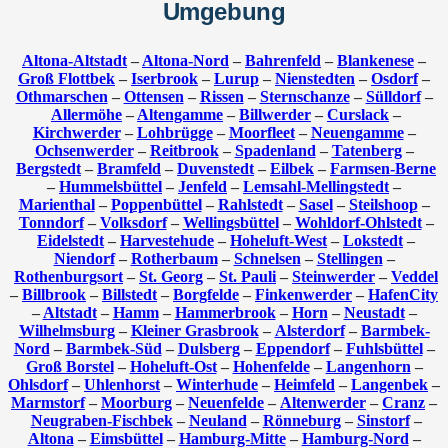
Umgebung
Altona-Altstadt
–
Altona-Nord
–
Bahrenfeld
–
Blankenese
–
Groß Flottbek
–
Iserbrook
–
Lurup
–
Nienstedten
–
Osdorf
–
Othmarschen
–
Ottensen
–
Rissen
–
Sternschanze
–
Sülldorf
–
Allermöhe
–
Altengamme
–
Billwerder
–
Curslack
–
Kirchwerder
–
Lohbrügge
–
Moorfleet
–
Neuengamme
–
Ochsenwerder
–
Reitbrook
–
Spadenland
–
Tatenberg
–
Bergstedt
–
Bramfeld
–
Duvenstedt
–
Eilbek
–
Farmsen-Berne
–
Hummelsbüttel
–
Jenfeld
–
Lemsahl-Mellingstedt
–
Marienthal
–
Poppenbüttel
–
Rahlstedt
–
Sasel
–
Steilshoop
–
Tonndorf
–
Volksdorf
–
Wellingsbüttel
–
Wohldorf-Ohlstedt
–
Eidelstedt
–
Harvestehude
–
Hoheluft-West
–
Lokstedt
–
Niendorf
–
Rotherbaum
–
Schnelsen
–
Stellingen
–
Rothenburgsort
–
St. Georg
–
St. Pauli
–
Steinwerder
–
Veddel
–
Billbrook
–
Billstedt
–
Borgfelde
–
Finkenwerder
–
HafenCity
–
Altstadt
–
Hamm
–
Hammerbrook
–
Horn
–
Neustadt
–
Wilhelmsburg
–
Kleiner Grasbrook
–
Alsterdorf
–
Barmbek-
Nord
–
Barmbek-Süd
–
Dulsberg
–
Eppendorf
–
Fuhlsbüttel
–
Groß Borstel
–
Hoheluft-Ost
–
Hohenfelde
–
Langenhorn
–
Ohlsdorf
–
Uhlenhorst
–
Winterhude
–
Heimfeld
–
Langenbek
–
Marmstorf
–
Moorburg
–
Neuenfelde
–
Altenwerder
–
Cranz
–
Neugraben-Fischbek
–
Neuland
–
Rönneburg
–
Sinstorf
–
Altona
–
Eimsbüttel
–
Hamburg-Mitte
–
Hamburg-Nord
–