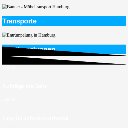
Transporte
Entrümpelungen
700+
0
+
Aufträge pro Jahr
280+
0
+
Tage im Jahr einsatzbereit