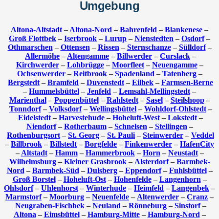
Umgebung
Altona-Altstadt
–
Altona-Nord
–
Bahrenfeld
–
Blankenese
–
Groß Flottbek
–
Iserbrook
–
Lurup
–
Nienstedten
–
Osdorf
–
Othmarschen
–
Ottensen
–
Rissen
–
Sternschanze
–
Sülldorf
–
Allermöhe
–
Altengamme
–
Billwerder
–
Curslack
–
Kirchwerder
–
Lohbrügge
–
Moorfleet
–
Neuengamme
–
Ochsenwerder
–
Reitbrook
–
Spadenland
–
Tatenberg
–
Bergstedt
–
Bramfeld
–
Duvenstedt
–
Eilbek
–
Farmsen-Berne
–
Hummelsbüttel
–
Jenfeld
–
Lemsahl-Mellingstedt
–
Marienthal
–
Poppenbüttel
–
Rahlstedt
–
Sasel
–
Steilshoop
–
Tonndorf
–
Volksdorf
–
Wellingsbüttel
–
Wohldorf-Ohlstedt
–
Eidelstedt
–
Harvestehude
–
Hoheluft-West
–
Lokstedt
–
Niendorf
–
Rotherbaum
–
Schnelsen
–
Stellingen
–
Rothenburgsort
–
St. Georg
–
St. Pauli
–
Steinwerder
–
Veddel
–
Billbrook
–
Billstedt
–
Borgfelde
–
Finkenwerder
–
HafenCity
–
Altstadt
–
Hamm
–
Hammerbrook
–
Horn
–
Neustadt
–
Wilhelmsburg
–
Kleiner Grasbrook
–
Alsterdorf
–
Barmbek-
Nord
–
Barmbek-Süd
–
Dulsberg
–
Eppendorf
–
Fuhlsbüttel
–
Groß Borstel
–
Hoheluft-Ost
–
Hohenfelde
–
Langenhorn
–
Ohlsdorf
–
Uhlenhorst
–
Winterhude
–
Heimfeld
–
Langenbek
–
Marmstorf
–
Moorburg
–
Neuenfelde
–
Altenwerder
–
Cranz
–
Neugraben-Fischbek
–
Neuland
–
Rönneburg
–
Sinstorf
–
Altona
–
Eimsbüttel
–
Hamburg-Mitte
–
Hamburg-Nord
–