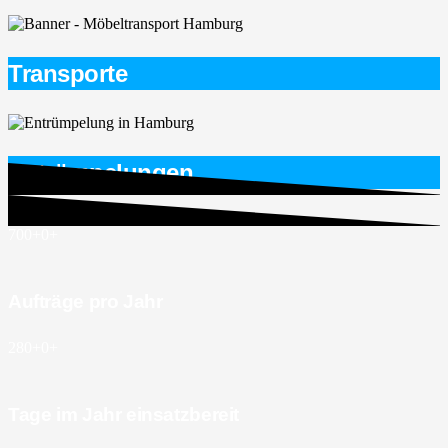
Transporte
Entrümpelungen
700+
0
+
Aufträge pro Jahr
280+
0
+
Tage im Jahr einsatzbereit