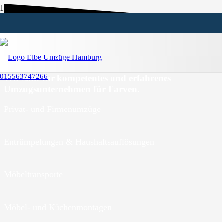
Umzugsunternehmen Farven
015563747266
Wir sind Ihr kompetentes und erfahrenes
Umzugsunternehmen für Farven.
Privat- und Firmenumzüge
Entrümpelungen & Haushaltsauflösungen
Möbeltransporte
Möbel- und Küchenmontagen