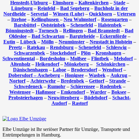
Henstedt-Ulzburg
–
Elmshorn
–
Kaltenkirchen
–
Stade
–
Lüneburg
–
Reinfeld
–
Bad Segeberg
–
Buchholz in der
Nordheide
–
Seevetal
–
Winsen (Luhe)
–
Quickborn
–
Uetersen
–
Itzehoe
–
Kellinghusen
–
Neu Wulmstorf
–
Rosengarten
–
Barsbüttel
–
Oststeinbek
–
Schenefeld
–
Halstenbek
–
Bönningstedt
–
Tornesch
–
Rellingen
–
Bad Bramstedt
–
Bad
Oldesloe
–
Bad Schwartau
–
Bargteheide
–
Eckernförde
–
Eutin
–
Lübeck
–
Mölln
–
Neumünster
–
Neustadt in Holstein
–
Preetz
–
Ratekau
–
Rendsburg
–
Schenefeld
–
Schleswig
–
Schwarzenbek
–
Stockelsdorf
–
Plön
–
Kronshagen
–
Schwentinental
–
Bordesholm
–
Molfsee
–
Flintbek
–
Melsdorf
–
Altenholz
–
Heikendorf
–
Mönkeberg
–
Schönkirchen
–
Dänischenhagen
–
Laboe
–
Brodersdorf
–
Wendtorf
–
Dobersdorf –
Ascheberg
–
Honigsee
–
Wasbek
–
Aukrug
–
Nortorf
–
Achterwehr
–
Bredenbek
–
Gettorf
–
Strande
–
Schwedeneck
–
Rumohr
–
Schierensee
–
Rodenbek
–
Westensee
–
Haßmoor
–
Emkendorf
–
Warder
–
Boksee
–
Probsteierhagen
–
Neuwittenberg
–
Büdelsdorf
–
Schacht-
Audorf
–
Rastorf
Elbe Umzüge ist Ihr seriöser Partner für Umzüge, Transporte und
Entrümpelungen in Hamburg.