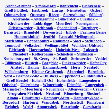
Altona-Altstadt
–
Altona-Nord
–
Bahrenfeld
–
Blankenese
–
Groß Flottbek
–
Iserbrook
–
Lurup
–
Nienstedten
–
Osdorf
–
Othmarschen
–
Ottensen
–
Rissen
–
Sternschanze
–
Sülldorf
–
Allermöhe
–
Altengamme
–
Billwerder
–
Curslack
–
Kirchwerder
–
Lohbrügge
–
Moorfleet
–
Neuengamme
–
Ochsenwerder
–
Reitbrook
–
Spadenland
–
Tatenberg
–
Bergstedt
–
Bramfeld
–
Duvenstedt
–
Eilbek
–
Farmsen-Berne
–
Hummelsbüttel
–
Jenfeld
–
Lemsahl-Mellingstedt
–
Marienthal
–
Poppenbüttel
–
Rahlstedt
–
Sasel
–
Steilshoop
–
Tonndorf
–
Volksdorf
–
Wellingsbüttel
–
Wohldorf-Ohlstedt
–
Eidelstedt
–
Harvestehude
–
Hoheluft-West
–
Lokstedt
–
Niendorf
–
Rotherbaum
–
Schnelsen
–
Stellingen
–
Rothenburgsort
–
St. Georg
–
St. Pauli
–
Steinwerder
–
Veddel
–
Billbrook
–
Billstedt
–
Borgfelde
–
Finkenwerder
–
HafenCity
–
Altstadt
–
Hamm
–
Hammerbrook
–
Horn
–
Neustadt
–
Wilhelmsburg
–
Kleiner Grasbrook
–
Alsterdorf
–
Barmbek-
Nord
–
Barmbek-Süd
–
Dulsberg
–
Eppendorf
–
Fuhlsbüttel
–
Groß Borstel
–
Hoheluft-Ost
–
Hohenfelde
–
Langenhorn
–
Ohlsdorf
–
Uhlenhorst
–
Winterhude
–
Heimfeld
–
Langenbek
–
Marmstorf
–
Moorburg
–
Neuenfelde
–
Altenwerder
–
Cranz
–
Neugraben-Fischbek
–
Neuland
–
Rönneburg
–
Sinstorf
–
Altona
–
Eimsbüttel
–
Hamburg-Mitte
–
Hamburg-Nord
–
Bergedorf
–
Harburg
–
Wandsbek
–
Norderstedt
–
Pinneberg
–
Reinbek
–
Wedel
–
Ammersbek
–
Buxtehude
–
Geesthacht
–