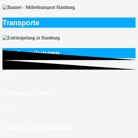
Transporte
Entrümpelungen
700+
0
+
Aufträge pro Jahr
280+
0
+
Tage im Jahr einsatzbereit