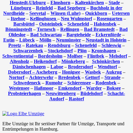
Henstedt-Ulzburg
–
Elmshorn
–
Kaltenkirchen
–
Stade
–
Lüneburg
–
Reinfeld
–
Bad Segeberg
–
Buchholz in der
Nordheide
–
Seevetal
–
Winsen (Luhe)
–
Quickborn
–
Uetersen
–
Itzehoe
–
Kellinghusen
–
Neu Wulmstorf
–
Rosengarten
–
Barsbüttel
–
Oststeinbek
–
Schenefeld
–
Halstenbek
–
Bönningstedt
–
Tornesch
–
Rellingen
–
Bad Bramstedt
–
Bad
Oldesloe
–
Bad Schwartau
–
Bargteheide
–
Eckernförde
–
Eutin
–
Lübeck
–
Mölln
–
Neumünster
–
Neustadt in Holstein
–
Preetz
–
Ratekau
–
Rendsburg
–
Schenefeld
–
Schleswig
–
Schwarzenbek
–
Stockelsdorf
–
Plön
–
Kronshagen
–
Schwentinental
–
Bordesholm
–
Molfsee
–
Flintbek
–
Melsdorf
–
Altenholz
–
Heikendorf
–
Mönkeberg
–
Schönkirchen
–
Dänischenhagen
–
Laboe
–
Brodersdorf
–
Wendtorf
–
Dobersdorf –
Ascheberg
–
Honigsee
–
Wasbek
–
Aukrug
–
Nortorf
–
Achterwehr
–
Bredenbek
–
Gettorf
–
Strande
–
Schwedeneck
–
Rumohr
–
Schierensee
–
Rodenbek
–
Westensee
–
Haßmoor
–
Emkendorf
–
Warder
–
Boksee
–
Probsteierhagen
–
Neuwittenberg
–
Büdelsdorf
–
Schacht-
Audorf
–
Rastorf
Elbe Umzüge ist Ihr seriöser Partner für Umzüge, Transporte und
Entrümpelungen in Hamburg.