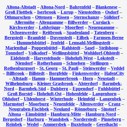
Altona-Altstadt
–
Altona-Nord
–
Bahrenfeld
–
Blankenese
–
Groß Flottbek
–
Iserbrook
–
Lurup
–
Nienstedten
–
Osdorf
–
Othmarschen
–
Ottensen
–
Rissen
–
Sternschanze
–
Sülldorf
–
Allermöhe
–
Altengamme
–
Billwerder
–
Curslack
–
Kirchwerder
–
Lohbrügge
–
Moorfleet
–
Neuengamme
–
Ochsenwerder
–
Reitbrook
–
Spadenland
–
Tatenberg
–
Bergstedt
–
Bramfeld
–
Duvenstedt
–
Eilbek
–
Farmsen-Berne
–
Hummelsbüttel
–
Jenfeld
–
Lemsahl-Mellingstedt
–
Marienthal
–
Poppenbüttel
–
Rahlstedt
–
Sasel
–
Steilshoop
–
Tonndorf
–
Volksdorf
–
Wellingsbüttel
–
Wohldorf-Ohlstedt
–
Eidelstedt
–
Harvestehude
–
Hoheluft-West
–
Lokstedt
–
Niendorf
–
Rotherbaum
–
Schnelsen
–
Stellingen
–
Rothenburgsort
–
St. Georg
–
St. Pauli
–
Steinwerder
–
Veddel
–
Billbrook
–
Billstedt
–
Borgfelde
–
Finkenwerder
–
HafenCity
–
Altstadt
–
Hamm
–
Hammerbrook
–
Horn
–
Neustadt
–
Wilhelmsburg
–
Kleiner Grasbrook
–
Alsterdorf
–
Barmbek-
Nord
–
Barmbek-Süd
–
Dulsberg
–
Eppendorf
–
Fuhlsbüttel
–
Groß Borstel
–
Hoheluft-Ost
–
Hohenfelde
–
Langenhorn
–
Ohlsdorf
–
Uhlenhorst
–
Winterhude
–
Heimfeld
–
Langenbek
–
Marmstorf
–
Moorburg
–
Neuenfelde
–
Altenwerder
–
Cranz
–
Neugraben-Fischbek
–
Neuland
–
Rönneburg
–
Sinstorf
–
Altona
–
Eimsbüttel
–
Hamburg-Mitte
–
Hamburg-Nord
–
Bergedorf
–
Harburg
–
Wandsbek
–
Norderstedt
–
Pinneberg
–
Reinbek
–
Wedel
–
Ammersbek
–
Buxtehude
–
Geesthacht
–