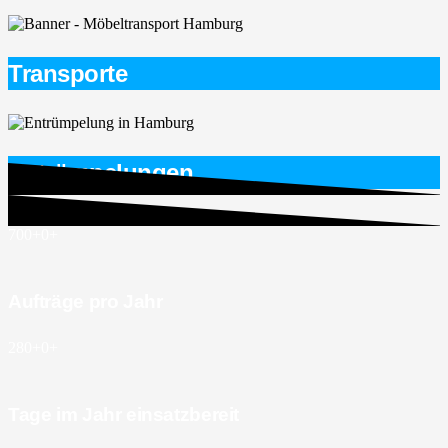
Transporte
Entrümpelungen
700+
0
+
Aufträge pro Jahr
280+
0
+
Tage im Jahr einsatzbereit