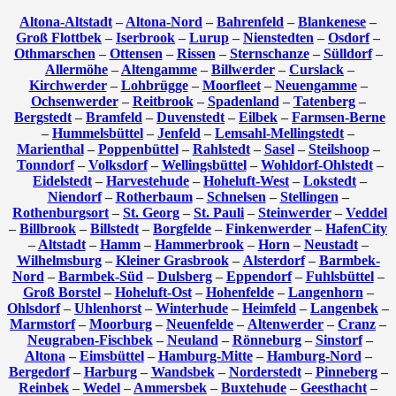
Altona-Altstadt
–
Altona-Nord
–
Bahrenfeld
–
Blankenese
–
Groß Flottbek
–
Iserbrook
–
Lurup
–
Nienstedten
–
Osdorf
–
Othmarschen
–
Ottensen
–
Rissen
–
Sternschanze
–
Sülldorf
–
Allermöhe
–
Altengamme
–
Billwerder
–
Curslack
–
Kirchwerder
–
Lohbrügge
–
Moorfleet
–
Neuengamme
–
Ochsenwerder
–
Reitbrook
–
Spadenland
–
Tatenberg
–
Bergstedt
–
Bramfeld
–
Duvenstedt
–
Eilbek
–
Farmsen-Berne
–
Hummelsbüttel
–
Jenfeld
–
Lemsahl-Mellingstedt
–
Marienthal
–
Poppenbüttel
–
Rahlstedt
–
Sasel
–
Steilshoop
–
Tonndorf
–
Volksdorf
–
Wellingsbüttel
–
Wohldorf-Ohlstedt
–
Eidelstedt
–
Harvestehude
–
Hoheluft-West
–
Lokstedt
–
Niendorf
–
Rotherbaum
–
Schnelsen
–
Stellingen
–
Rothenburgsort
–
St. Georg
–
St. Pauli
–
Steinwerder
–
Veddel
–
Billbrook
–
Billstedt
–
Borgfelde
–
Finkenwerder
–
HafenCity
–
Altstadt
–
Hamm
–
Hammerbrook
–
Horn
–
Neustadt
–
Wilhelmsburg
–
Kleiner Grasbrook
–
Alsterdorf
–
Barmbek-
Nord
–
Barmbek-Süd
–
Dulsberg
–
Eppendorf
–
Fuhlsbüttel
–
Groß Borstel
–
Hoheluft-Ost
–
Hohenfelde
–
Langenhorn
–
Ohlsdorf
–
Uhlenhorst
–
Winterhude
–
Heimfeld
–
Langenbek
–
Marmstorf
–
Moorburg
–
Neuenfelde
–
Altenwerder
–
Cranz
–
Neugraben-Fischbek
–
Neuland
–
Rönneburg
–
Sinstorf
–
Altona
–
Eimsbüttel
–
Hamburg-Mitte
–
Hamburg-Nord
–
Bergedorf
–
Harburg
–
Wandsbek
–
Norderstedt
–
Pinneberg
–
Reinbek
–
Wedel
–
Ammersbek
–
Buxtehude
–
Geesthacht
–