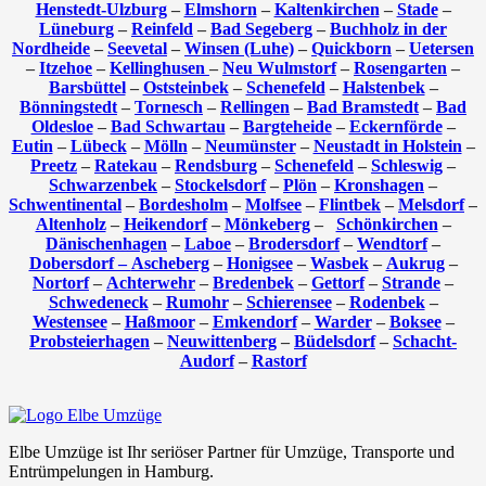
Henstedt-Ulzburg
–
Elmshorn
–
Kaltenkirchen
–
Stade
–
Lüneburg
–
Reinfeld
–
Bad Segeberg
–
Buchholz in der
Nordheide
–
Seevetal
–
Winsen (Luhe)
–
Quickborn
–
Uetersen
–
Itzehoe
–
Kellinghusen
–
Neu Wulmstorf
–
Rosengarten
–
Barsbüttel
–
Oststeinbek
–
Schenefeld
–
Halstenbek
–
Bönningstedt
–
Tornesch
–
Rellingen
–
Bad Bramstedt
–
Bad
Oldesloe
–
Bad Schwartau
–
Bargteheide
–
Eckernförde
–
Eutin
–
Lübeck
–
Mölln
–
Neumünster
–
Neustadt in Holstein
–
Preetz
–
Ratekau
–
Rendsburg
–
Schenefeld
–
Schleswig
–
Schwarzenbek
–
Stockelsdorf
–
Plön
–
Kronshagen
–
Schwentinental
–
Bordesholm
–
Molfsee
–
Flintbek
–
Melsdorf
–
Altenholz
–
Heikendorf
–
Mönkeberg
–
Schönkirchen
–
Dänischenhagen
–
Laboe
–
Brodersdorf
–
Wendtorf
–
Dobersdorf –
Ascheberg
–
Honigsee
–
Wasbek
–
Aukrug
–
Nortorf
–
Achterwehr
–
Bredenbek
–
Gettorf
–
Strande
–
Schwedeneck
–
Rumohr
–
Schierensee
–
Rodenbek
–
Westensee
–
Haßmoor
–
Emkendorf
–
Warder
–
Boksee
–
Probsteierhagen
–
Neuwittenberg
–
Büdelsdorf
–
Schacht-
Audorf
–
Rastorf
Elbe Umzüge ist Ihr seriöser Partner für Umzüge, Transporte und
Entrümpelungen in Hamburg.