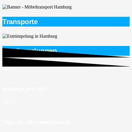
Transporte
Entrümpelungen
700+
0
+
Aufträge pro Jahr
280+
0
+
Tage im Jahr einsatzbereit