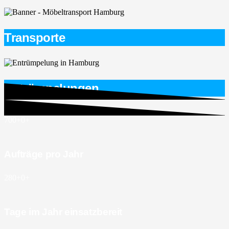
Transporte
Entrümpelungen
700+
0
+
Aufträge pro Jahr
280+
0
+
Tage im Jahr einsatzbereit