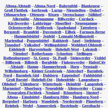
Altona-Altstadt
–
Altona-Nord
–
Bahrenfeld
–
Blankenese
–
Groß Flottbek
–
Iserbrook
–
Lurup
–
Nienstedten
–
Osdorf
–
Othmarschen
–
Ottensen
–
Rissen
–
Sternschanze
–
Sülldorf
–
Allermöhe
–
Altengamme
–
Billwerder
–
Curslack
–
Kirchwerder
–
Lohbrügge
–
Moorfleet
–
Neuengamme
–
Ochsenwerder
–
Reitbrook
–
Spadenland
–
Tatenberg
–
Bergstedt
–
Bramfeld
–
Duvenstedt
–
Eilbek
–
Farmsen-Berne
–
Hummelsbüttel
–
Jenfeld
–
Lemsahl-Mellingstedt
–
Marienthal
–
Poppenbüttel
–
Rahlstedt
–
Sasel
–
Steilshoop
–
Tonndorf
–
Volksdorf
–
Wellingsbüttel
–
Wohldorf-Ohlstedt
–
Eidelstedt
–
Harvestehude
–
Hoheluft-West
–
Lokstedt
–
Niendorf
–
Rotherbaum
–
Schnelsen
–
Stellingen
–
Rothenburgsort
–
St. Georg
–
St. Pauli
–
Steinwerder
–
Veddel
–
Billbrook
–
Billstedt
–
Borgfelde
–
Finkenwerder
–
HafenCity
–
Altstadt
–
Hamm
–
Hammerbrook
–
Horn
–
Neustadt
–
Wilhelmsburg
–
Kleiner Grasbrook
–
Alsterdorf
–
Barmbek-
Nord
–
Barmbek-Süd
–
Dulsberg
–
Eppendorf
–
Fuhlsbüttel
–
Groß Borstel
–
Hoheluft-Ost
–
Hohenfelde
–
Langenhorn
–
Ohlsdorf
–
Uhlenhorst
–
Winterhude
–
Heimfeld
–
Langenbek
–
Marmstorf
–
Moorburg
–
Neuenfelde
–
Altenwerder
–
Cranz
–
Neugraben-Fischbek
–
Neuland
–
Rönneburg
–
Sinstorf
–
Altona
–
Eimsbüttel
–
Hamburg-Mitte
–
Hamburg-Nord
–
Bergedorf
–
Harburg
–
Wandsbek
–
Norderstedt
–
Pinneberg
–
Reinbek
–
Wedel
–
Ammersbek
–
Buxtehude
–
Geesthacht
–