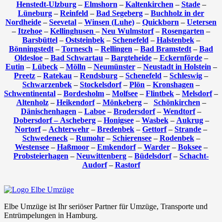
Henstedt-Ulzburg
–
Elmshorn
–
Kaltenkirchen
–
Stade
–
Lüneburg
–
Reinfeld
–
Bad Segeberg
–
Buchholz in der
Nordheide
–
Seevetal
–
Winsen (Luhe)
–
Quickborn
–
Uetersen
–
Itzehoe
–
Kellinghusen
–
Neu Wulmstorf
–
Rosengarten
–
Barsbüttel
–
Oststeinbek
–
Schenefeld
–
Halstenbek
–
Bönningstedt
–
Tornesch
–
Rellingen
–
Bad Bramstedt
–
Bad
Oldesloe
–
Bad Schwartau
–
Bargteheide
–
Eckernförde
–
Eutin
–
Lübeck
–
Mölln
–
Neumünster
–
Neustadt in Holstein
–
Preetz
–
Ratekau
–
Rendsburg
–
Schenefeld
–
Schleswig
–
Schwarzenbek
–
Stockelsdorf
–
Plön
–
Kronshagen
–
Schwentinental
–
Bordesholm
–
Molfsee
–
Flintbek
–
Melsdorf
–
Altenholz
–
Heikendorf
–
Mönkeberg
–
Schönkirchen
–
Dänischenhagen
–
Laboe
–
Brodersdorf
–
Wendtorf
–
Dobersdorf –
Ascheberg
–
Honigsee
–
Wasbek
–
Aukrug
–
Nortorf
–
Achterwehr
–
Bredenbek
–
Gettorf
–
Strande
–
Schwedeneck
–
Rumohr
–
Schierensee
–
Rodenbek
–
Westensee
–
Haßmoor
–
Emkendorf
–
Warder
–
Boksee
–
Probsteierhagen
–
Neuwittenberg
–
Büdelsdorf
–
Schacht-
Audorf
–
Rastorf
Elbe Umzüge ist Ihr seriöser Partner für Umzüge, Transporte und
Entrümpelungen in Hamburg.