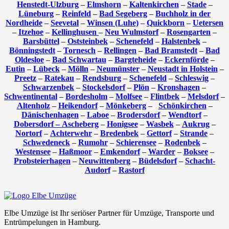
Henstedt-Ulzburg
–
Elmshorn
–
Kaltenkirchen
–
Stade
–
Lüneburg
–
Reinfeld
–
Bad Segeberg
–
Buchholz in der
Nordheide
–
Seevetal
–
Winsen (Luhe)
–
Quickborn
–
Uetersen
–
Itzehoe
–
Kellinghusen
–
Neu Wulmstorf
–
Rosengarten
–
Barsbüttel
–
Oststeinbek
–
Schenefeld
–
Halstenbek
–
Bönningstedt
–
Tornesch
–
Rellingen
–
Bad Bramstedt
–
Bad
Oldesloe
–
Bad Schwartau
–
Bargteheide
–
Eckernförde
–
Eutin
–
Lübeck
–
Mölln
–
Neumünster
–
Neustadt in Holstein
–
Preetz
–
Ratekau
–
Rendsburg
–
Schenefeld
–
Schleswig
–
Schwarzenbek
–
Stockelsdorf
–
Plön
–
Kronshagen
–
Schwentinental
–
Bordesholm
–
Molfsee
–
Flintbek
–
Melsdorf
–
Altenholz
–
Heikendorf
–
Mönkeberg
–
Schönkirchen
–
Dänischenhagen
–
Laboe
–
Brodersdorf
–
Wendtorf
–
Dobersdorf –
Ascheberg
–
Honigsee
–
Wasbek
–
Aukrug
–
Nortorf
–
Achterwehr
–
Bredenbek
–
Gettorf
–
Strande
–
Schwedeneck
–
Rumohr
–
Schierensee
–
Rodenbek
–
Westensee
–
Haßmoor
–
Emkendorf
–
Warder
–
Boksee
–
Probsteierhagen
–
Neuwittenberg
–
Büdelsdorf
–
Schacht-
Audorf
–
Rastorf
Elbe Umzüge ist Ihr seriöser Partner für Umzüge, Transporte und
Entrümpelungen in Hamburg.