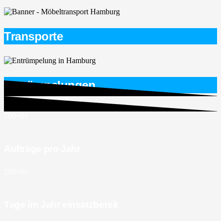
Transporte
Entrümpelungen
700+
0
+
Aufträge pro Jahr
280+
0
+
Tage im Jahr einsatzbereit