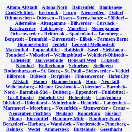
Altona-Altstadt
–
Altona-Nord
–
Bahrenfeld
–
Blankenese
–
Groß Flottbek
–
Iserbrook
–
Lurup
–
Nienstedten
–
Osdorf
–
Othmarschen
–
Ottensen
–
Rissen
–
Sternschanze
–
Sülldorf
–
Allermöhe
–
Altengamme
–
Billwerder
–
Curslack
–
Kirchwerder
–
Lohbrügge
–
Moorfleet
–
Neuengamme
–
Ochsenwerder
–
Reitbrook
–
Spadenland
–
Tatenberg
–
Bergstedt
–
Bramfeld
–
Duvenstedt
–
Eilbek
–
Farmsen-Berne
–
Hummelsbüttel
–
Jenfeld
–
Lemsahl-Mellingstedt
–
Marienthal
–
Poppenbüttel
–
Rahlstedt
–
Sasel
–
Steilshoop
–
Tonndorf
–
Volksdorf
–
Wellingsbüttel
–
Wohldorf-Ohlstedt
–
Eidelstedt
–
Harvestehude
–
Hoheluft-West
–
Lokstedt
–
Niendorf
–
Rotherbaum
–
Schnelsen
–
Stellingen
–
Rothenburgsort
–
St. Georg
–
St. Pauli
–
Steinwerder
–
Veddel
–
Billbrook
–
Billstedt
–
Borgfelde
–
Finkenwerder
–
HafenCity
–
Altstadt
–
Hamm
–
Hammerbrook
–
Horn
–
Neustadt
–
Wilhelmsburg
–
Kleiner Grasbrook
–
Alsterdorf
–
Barmbek-
Nord
–
Barmbek-Süd
–
Dulsberg
–
Eppendorf
–
Fuhlsbüttel
–
Groß Borstel
–
Hoheluft-Ost
–
Hohenfelde
–
Langenhorn
–
Ohlsdorf
–
Uhlenhorst
–
Winterhude
–
Heimfeld
–
Langenbek
–
Marmstorf
–
Moorburg
–
Neuenfelde
–
Altenwerder
–
Cranz
–
Neugraben-Fischbek
–
Neuland
–
Rönneburg
–
Sinstorf
–
Altona
–
Eimsbüttel
–
Hamburg-Mitte
–
Hamburg-Nord
–
Bergedorf
–
Harburg
–
Wandsbek
–
Norderstedt
–
Pinneberg
–
Reinbek
–
Wedel
–
Ammersbek
–
Buxtehude
–
Geesthacht
–