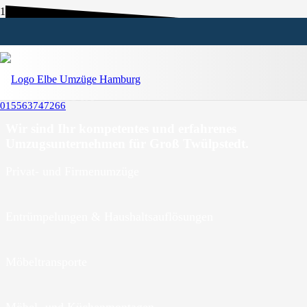
Umzugsunternehmen Groß
Twülpstedt
015563747266
Wir sind Ihr kompetentes und erfahrenes
Umzugsunternehmen für Groß Twülpstedt.
Privat- und Firmenumzüge
Entrümpelungen & Haushaltsauflösungen
Möbeltransporte