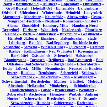
Nord
–
Barmbek-Süd
–
Dulsberg
–
Eppendorf
–
Fuhlsbüttel
–
Groß Borstel
–
Hoheluft-Ost
–
Hohenfelde
–
Langenhorn
–
Ohlsdorf
–
Uhlenhorst
–
Winterhude
–
Heimfeld
–
Langenbek
–
Marmstorf
–
Moorburg
–
Neuenfelde
–
Altenwerder
–
Cranz
–
Neugraben-Fischbek
–
Neuland
–
Rönneburg
–
Sinstorf
–
Altona
–
Eimsbüttel
–
Hamburg-Mitte
–
Hamburg-Nord
–
Bergedorf
–
Harburg
–
Wandsbek
–
Norderstedt
–
Pinneberg
–
Reinbek
–
Wedel
–
Ammersbek
–
Buxtehude
–
Geesthacht
–
Henstedt-Ulzburg
–
Elmshorn
–
Kaltenkirchen
–
Stade
–
Lüneburg
–
Reinfeld
–
Bad Segeberg
–
Buchholz in der
Nordheide
–
Seevetal
–
Winsen (Luhe)
–
Quickborn
–
Uetersen
–
Itzehoe
–
Kellinghusen
–
Neu Wulmstorf
–
Rosengarten
–
Barsbüttel
–
Oststeinbek
–
Schenefeld
–
Halstenbek
–
Bönningstedt
–
Tornesch
–
Rellingen
–
Bad Bramstedt
–
Bad
Oldesloe
–
Bad Schwartau
–
Bargteheide
–
Eckernförde
–
Eutin
–
Lübeck
–
Mölln
–
Neumünster
–
Neustadt in Holstein
–
Preetz
–
Ratekau
–
Rendsburg
–
Schenefeld
–
Schleswig
–
Schwarzenbek
–
Stockelsdorf
–
Plön
–
Kronshagen
–
Schwentinental
–
Bordesholm
–
Molfsee
–
Flintbek
–
Melsdorf
–
Altenholz
–
Heikendorf
–
Mönkeberg
–
Schönkirchen
–
Dänischenhagen
–
Laboe
–
Brodersdorf
–
Wendtorf
–
Dobersdorf –
Ascheberg
–
Honigsee
–
Wasbek
–
Aukrug
–
Nortorf
–
Achterwehr
–
Bredenbek
–
Gettorf
–
Strande
–
Schwedeneck
–
Rumohr
–
Schierensee
–
Rodenbek
–