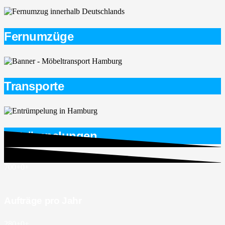
Fernumzüge
Transporte
Entrümpelungen
700+
0
+
Aufträge pro Jahr
280+
0
+