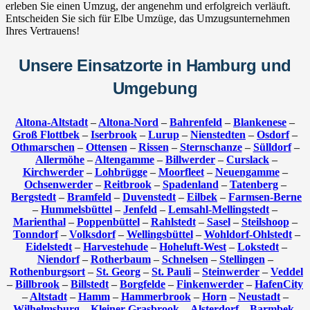
erleben Sie einen Umzug, der angenehm und erfolgreich verläuft.
Entscheiden Sie sich für Elbe Umzüge, das Umzugsunternehmen
Ihres Vertrauens!
Unsere Einsatzorte in Hamburg und
Umgebung
Altona-Altstadt
–
Altona-Nord
–
Bahrenfeld
–
Blankenese
–
Groß Flottbek
–
Iserbrook
–
Lurup
–
Nienstedten
–
Osdorf
–
Othmarschen
–
Ottensen
–
Rissen
–
Sternschanze
–
Sülldorf
–
Allermöhe
–
Altengamme
–
Billwerder
–
Curslack
–
Kirchwerder
–
Lohbrügge
–
Moorfleet
–
Neuengamme
–
Ochsenwerder
–
Reitbrook
–
Spadenland
–
Tatenberg
–
Bergstedt
–
Bramfeld
–
Duvenstedt
–
Eilbek
–
Farmsen-Berne
–
Hummelsbüttel
–
Jenfeld
–
Lemsahl-Mellingstedt
–
Marienthal
–
Poppenbüttel
–
Rahlstedt
–
Sasel
–
Steilshoop
–
Tonndorf
–
Volksdorf
–
Wellingsbüttel
–
Wohldorf-Ohlstedt
–
Eidelstedt
–
Harvestehude
–
Hoheluft-West
–
Lokstedt
–
Niendorf
–
Rotherbaum
–
Schnelsen
–
Stellingen
–
Rothenburgsort
–
St. Georg
–
St. Pauli
–
Steinwerder
–
Veddel
–
Billbrook
–
Billstedt
–
Borgfelde
–
Finkenwerder
–
HafenCity
–
Altstadt
–
Hamm
–
Hammerbrook
–
Horn
–
Neustadt
–
Wilhelmsburg
–
Kleiner Grasbrook
–
Alsterdorf
–
Barmbek-