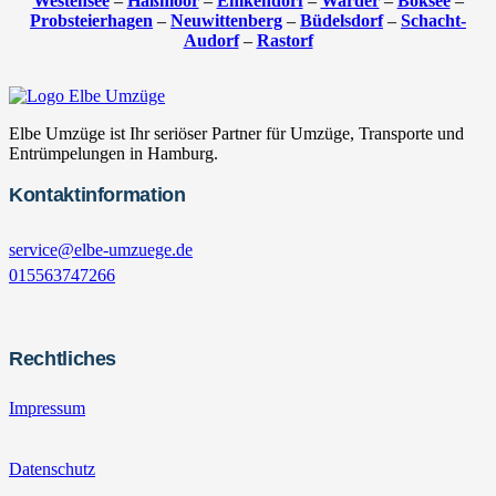
Westensee
–
Haßmoor
–
Emkendorf
–
Warder
–
Boksee
–
Probsteierhagen
–
Neuwittenberg
–
Büdelsdorf
–
Schacht-
Audorf
–
Rastorf
Elbe Umzüge ist Ihr seriöser Partner für Umzüge, Transporte und
Entrümpelungen in Hamburg.
Kontaktinformation
service@elbe-umzuege.de
015563747266
Rechtliches
Impressum
Datenschutz